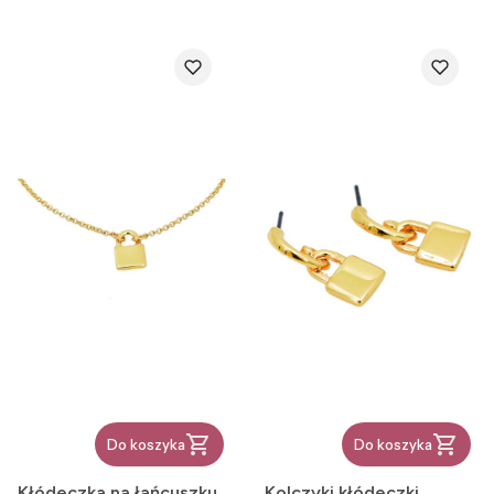
Do koszyka
Do koszyka
Kłódeczka na łańcuszku
Kolczyki kłódeczki