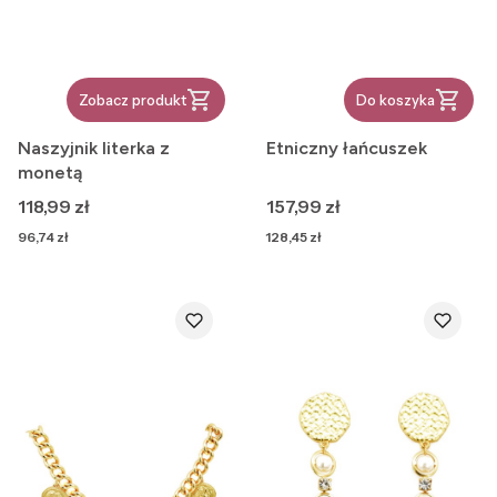
Zobacz produkt
Do koszyka
Naszyjnik literka z
Etniczny łańcuszek
monetą
Cena
Cena
118,99 zł
157,99 zł
Cena
Cena
96,74 zł
128,45 zł