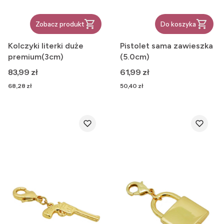
Zobacz produkt
Do koszyka
Kolczyki literki duże
Pistolet sama zawieszka
premium(3cm)
(5.0cm)
Cena
Cena
83,99 zł
61,99 zł
Cena
Cena
68,28 zł
50,40 zł