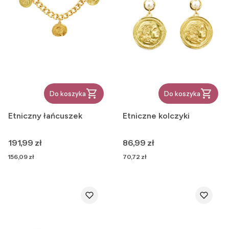
Do koszyka
Do koszyka
Etniczny łańcuszek
Etniczne kolczyki
Cena
Cena
191,99 zł
86,99 zł
Cena
Cena
156,09 zł
70,72 zł