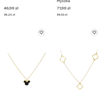
Myszka
Cena
Cena
46,99 zł
71,99 zł
Cena
Cena
38,20 zł
58,53 zł