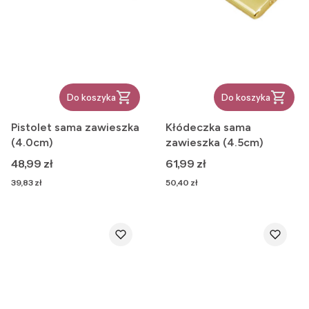
Do koszyka
Do koszyka
Pistolet sama zawieszka
Kłódeczka sama
(4.0cm)
zawieszka (4.5cm)
Cena
Cena
48,99 zł
61,99 zł
Cena
Cena
39,83 zł
50,40 zł