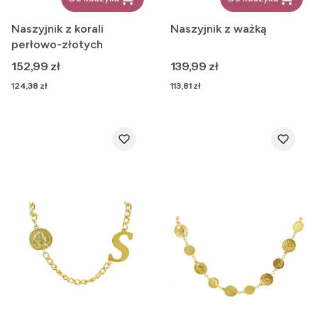
Naszyjnik z korali
Naszyjnik z ważką
perłowo-złotych
Cena
Cena
152,99 zł
139,99 zł
Cena
Cena
124,38 zł
113,81 zł