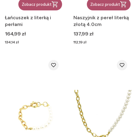
Zobacz produkt
Zobacz produkt
Łańcuszek z literką i
Naszyjnik z pereł literką
perłami
złotą 4.0cm
Cena
Cena
164,99 zł
137,99 zł
Cena
Cena
134,14 zł
112,19 zł