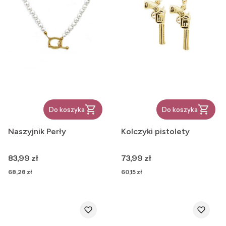
Do koszyka
Do koszyka
Naszyjnik Perły
Kolczyki pistolety
Cena
Cena
83,99 zł
73,99 zł
Cena
Cena
68,28 zł
60,15 zł