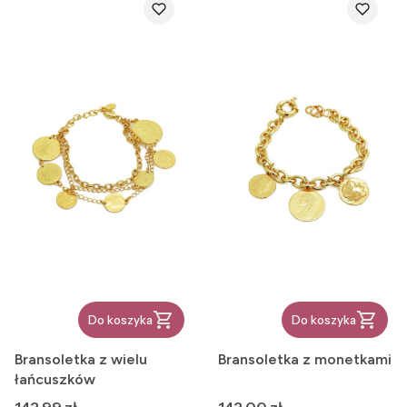
Do koszyka
Do koszyka
Bransoletka z wielu
Bransoletka z monetkami
łańcuszków
Cena
Cena