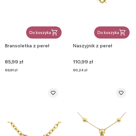
Do koszyka
Do koszyka
Bransoletka z pereł
Naszyjnik z pereł
Cena
Cena
85,99 zł
110,99 zł
Cena
Cena
69,91 zł
90,24 zł