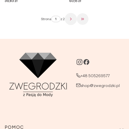
Cena
Cena
39,83 zł
60,15 zł
Strona
z 2
Przejdź do ostatniej str
+48 505269577
shop@zwegrodzki.pl
Linki w stopce
POMOC