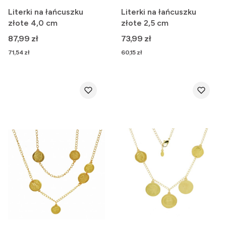
Literki na łańcuszku
Literki na łańcuszku
złote 4,0 cm
złote 2,5 cm
Cena
Cena
87,99 zł
73,99 zł
Cena
Cena
71,54 zł
60,15 zł