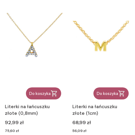
Do koszyka
Do koszyka
Literki na łańcuszku
Literki na łańcuszku
złote (0,8mm)
złote (1cm)
Cena
Cena
92,99 zł
68,99 zł
Cena
Cena
75,60 zł
56,09 zł