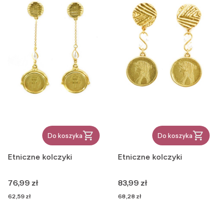
Do koszyka
Do koszyka
Etniczne kolczyki
Etniczne kolczyki
Cena
Cena
76,99 zł
83,99 zł
Cena
Cena
62,59 zł
68,28 zł