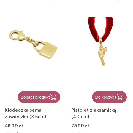
Zobacz produkt
Do koszyka
Kłódeczka sama
Pistolet z aksamitką
zawieszka (3.5cm)
(4.0cm)
Cena
Cena
48,99 zł
73,99 zł