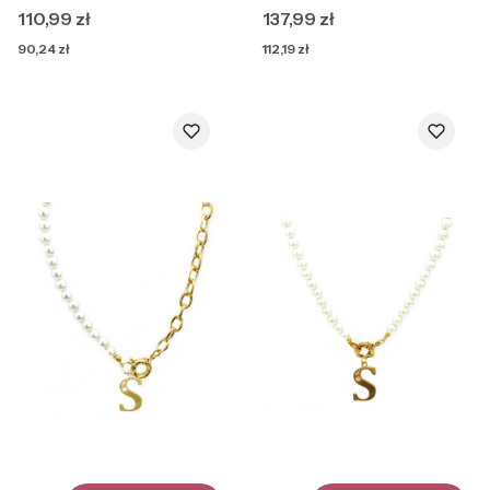
Cena
Cena
110,99 zł
137,99 zł
Cena
Cena
90,24 zł
112,19 zł