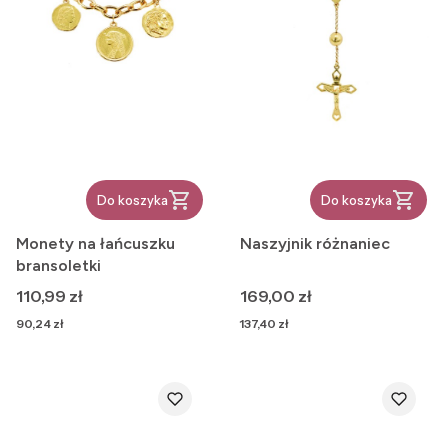
Do koszyka
Do koszyka
Monety na łańcuszku
Naszyjnik różnaniec
bransoletki
Cena
Cena
110,99 zł
169,00 zł
Cena
Cena
90,24 zł
137,40 zł