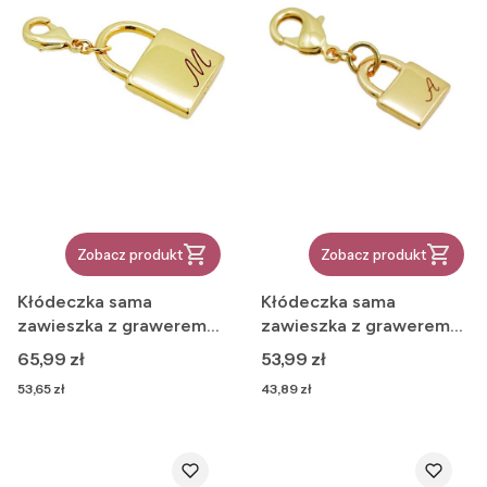
Zobacz produkt
Zobacz produkt
Kłódeczka sama
Kłódeczka sama
zawieszka z grawerem
zawieszka z grawerem
(4.5cm)
(3.5cm)
Cena
Cena
65,99 zł
53,99 zł
Cena
Cena
53,65 zł
43,89 zł