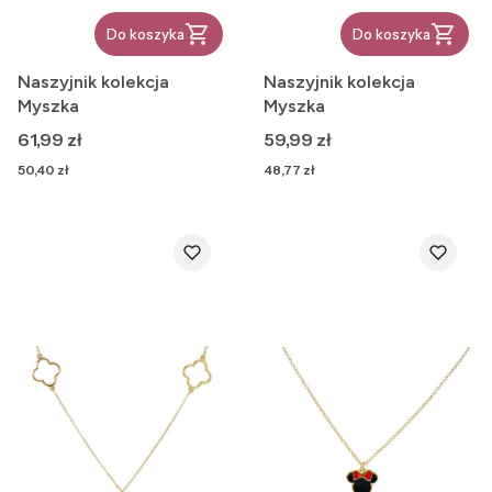
Do koszyka
Do koszyka
Naszyjnik kolekcja
Naszyjnik kolekcja
Myszka
Myszka
Cena
Cena
61,99 zł
59,99 zł
Cena
Cena
50,40 zł
48,77 zł