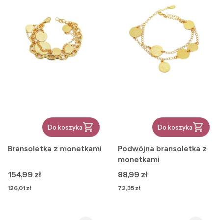
Do koszyka
Do koszyka
Bransoletka z monetkami
Podwójna bransoletka z
monetkami
Cena
Cena
154,99 zł
88,99 zł
Cena
Cena
126,01 zł
72,35 zł