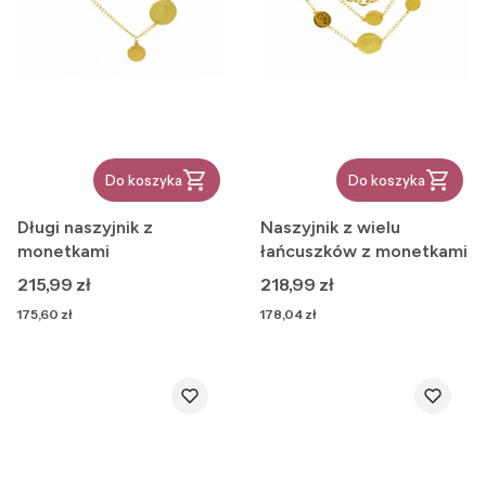
Do koszyka
Do koszyka
Długi naszyjnik z
Naszyjnik z wielu
monetkami
łańcuszków z monetkami
Cena
Cena
215,99 zł
218,99 zł
Cena
Cena
175,60 zł
178,04 zł