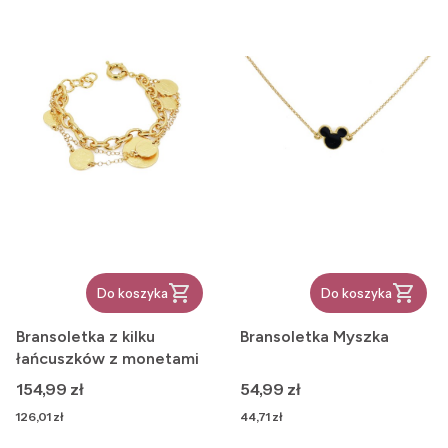
Do koszyka
Do koszyka
Bransoletka z kilku
Bransoletka Myszka
łańcuszków z monetami
Cena
Cena
154,99 zł
54,99 zł
Cena
Cena
126,01 zł
44,71 zł