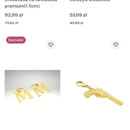
premium(1.5cm)
Cena
Cena
92,99 zł
53,99 zł
Cena
Cena
75,60 zł
43,89 zł
Bestseller