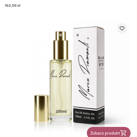
Cena
162,59 zł
Zobacz produkt