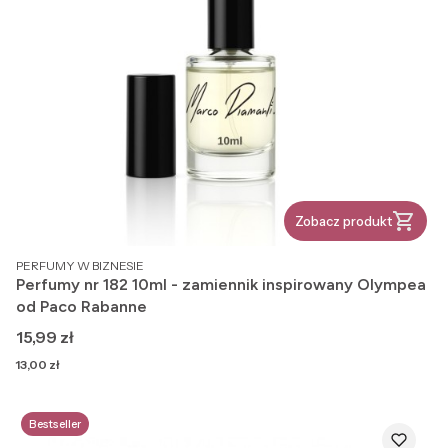
Zobacz produkt
PRODUCENT
PERFUMY W BIZNESIE
Perfumy nr 182 10ml - zamiennik inspirowany Olympea
od Paco Rabanne
Cena
15,99 zł
Cena
13,00 zł
Bestseller