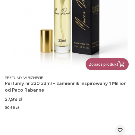
Zobacz produkt
PRODUCENT
PERFUMY W BIZNESIE
Perfumy nr 330 33ml - zamiennik inspirowany 1 Million
od Paco Rabanne
Cena
37,99 zł
Cena
30,89 zł