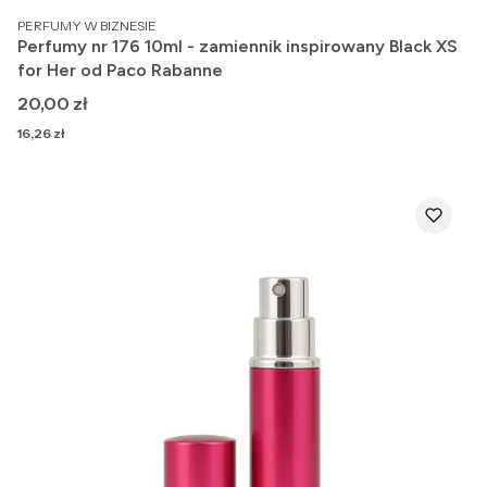
PRODUCENT
PERFUMY W BIZNESIE
Perfumy nr 176 10ml - zamiennik inspirowany Black XS
for Her od Paco Rabanne
Cena
20,00 zł
Cena
16,26 zł