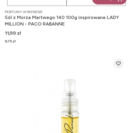
PRODUCENT
PERFUMY W BIZNESIE
Sól z Morza Martwego 140 100g inspirowane LADY
MILLION - PACO RABANNE
Cena
11,99 zł
Cena
9,75 zł