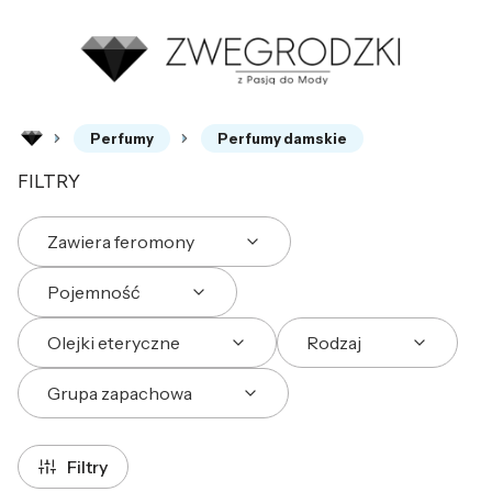
Perfumy
Perfumy damskie
FILTRY
Zawiera feromony
Pojemność
Olejki eteryczne
Rodzaj
Grupa zapachowa
Koniec filtrów
Filtry