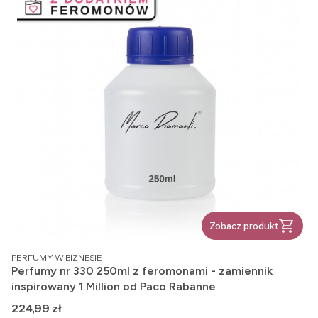
Zobacz produkt
PRODUCENT
PERFUMY W BIZNESIE
Perfumy nr 330 250ml z feromonami - zamiennik
inspirowany 1 Million od Paco Rabanne
Cena
224,99 zł