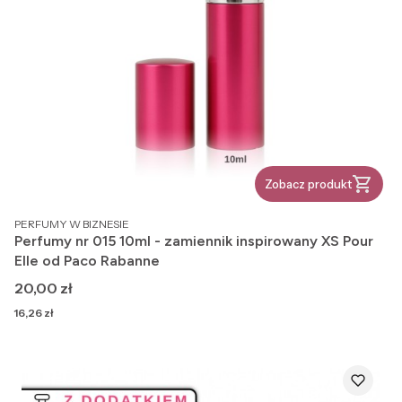
Zobacz produkt
PRODUCENT
PERFUMY W BIZNESIE
Perfumy nr 015 10ml - zamiennik inspirowany XS Pour
Elle od Paco Rabanne
Cena
20,00 zł
Cena
16,26 zł