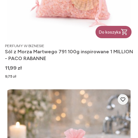
Do koszyka
PRODUCENT
PERFUMY W BIZNESIE
Sól z Morza Martwego 791 100g inspirowane 1 MILLION
- PACO RABANNE
Cena
11,99 zł
Cena
9,75 zł