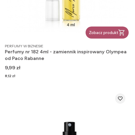
Zobacz produkt
PRODUCENT
PERFUMY W BIZNESIE
Perfumy nr 182 4ml - zamiennik inspirowany Olympea
od Paco Rabanne
Cena
9,99 zł
Cena
8,12 zł