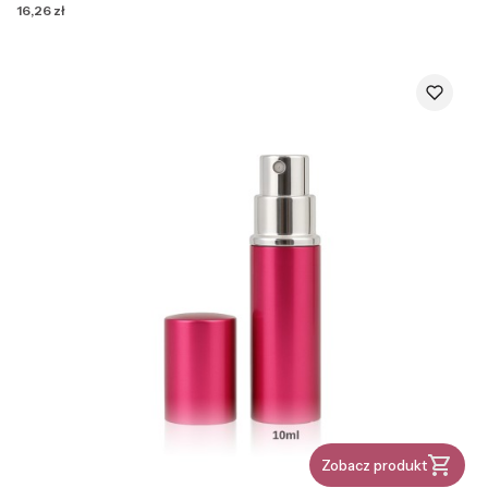
Cena
16,26 zł
Zobacz produkt