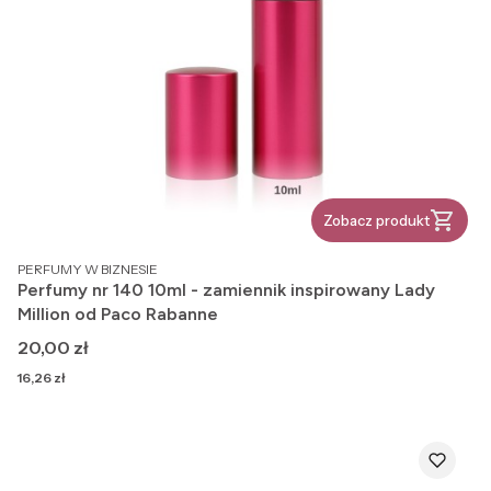
Zobacz produkt
PRODUCENT
PERFUMY W BIZNESIE
Perfumy nr 140 10ml - zamiennik inspirowany Lady
Million od Paco Rabanne
Cena
20,00 zł
Cena
16,26 zł