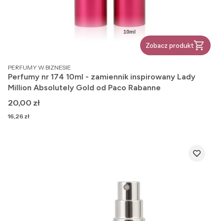
Zobacz produkt
PRODUCENT
PERFUMY W BIZNESIE
Perfumy nr 174 10ml - zamiennik inspirowany Lady
Million Absolutely Gold od Paco Rabanne
Cena
20,00 zł
Cena
16,26 zł