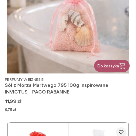
Do koszyka
PRODUCENT
PERFUMY W BIZNESIE
Sól z Morza Martwego 795 100g inspirowane
INVICTUS - PACO RABANNE
Cena
11,99 zł
Cena
9,75 zł