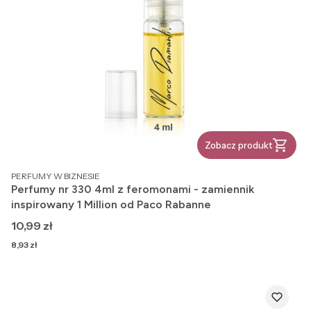
Zobacz produkt
PRODUCENT
PERFUMY W BIZNESIE
Perfumy nr 330 4ml z feromonami - zamiennik
inspirowany 1 Million od Paco Rabanne
Cena
10,99 zł
Cena
8,93 zł