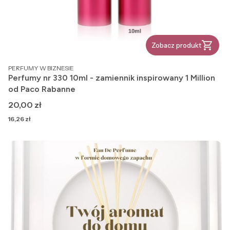
Zobacz produkt
PRODUCENT
PERFUMY W BIZNESIE
Perfumy nr 330 10ml - zamiennik inspirowany 1 Million
od Paco Rabanne
Cena
20,00 zł
Cena
16,26 zł