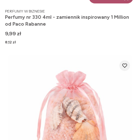
PRODUCENT
PERFUMY W BIZNESIE
Perfumy nr 330 4ml - zamiennik inspirowany 1 Million
od Paco Rabanne
Cena
9,99 zł
Cena
8,12 zł