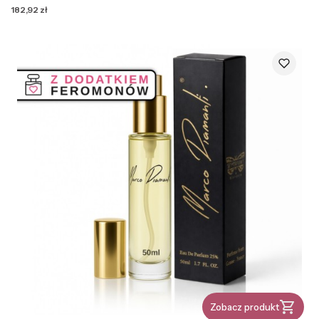
Cena
182,92 zł
Zobacz produkt