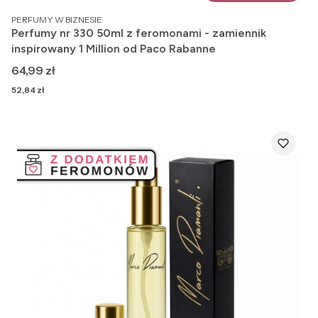
PRODUCENT
PERFUMY W BIZNESIE
Perfumy nr 330 50ml z feromonami - zamiennik
inspirowany 1 Million od Paco Rabanne
Cena
64,99 zł
Cena
52,84 zł