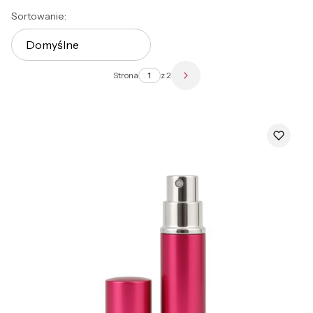
Lista produktów
Sortowanie:
Domyślne
Strona
z 2
Następne produkty