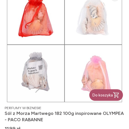
Do koszyka
PRODUCENT
PERFUMY W BIZNESIE
Sól z Morza Martwego 182 100g inspirowane OLYMPEA
- PACO RABANNE
Cena
11,99 zł