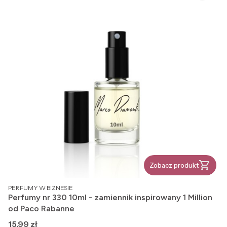
Zobacz produkt
PRODUCENT
PERFUMY W BIZNESIE
Perfumy nr 330 10ml - zamiennik inspirowany 1 Million
od Paco Rabanne
Cena
15,99 zł