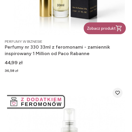
Zobacz produkt
PRODUCENT
PERFUMY W BIZNESIE
Perfumy nr 330 33ml z feromonami - zamiennik
inspirowany 1 Million od Paco Rabanne
Cena
44,99 zł
Cena
36,58 zł