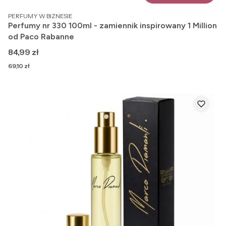
PRODUCENT
PERFUMY W BIZNESIE
Perfumy nr 330 100ml - zamiennik inspirowany 1 Million
od Paco Rabanne
Cena
84,99 zł
Cena
69,10 zł