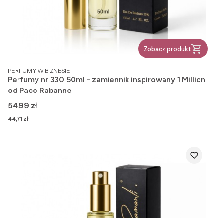
Zobacz produkt
PRODUCENT
PERFUMY W BIZNESIE
Perfumy nr 330 50ml - zamiennik inspirowany 1 Million
od Paco Rabanne
Cena
54,99 zł
Cena
44,71 zł