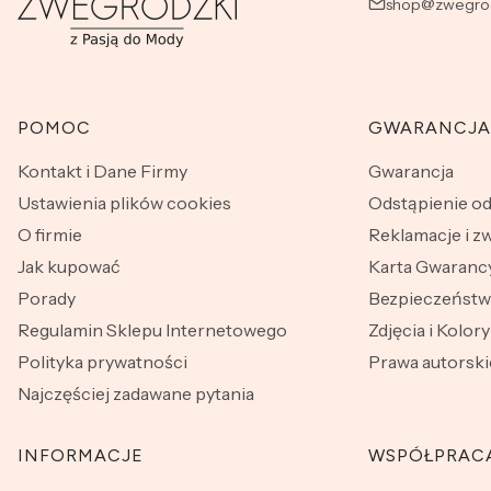
shop@zwegrod
Linki w stopce
POMOC
GWARANCJA
Kontakt i Dane Firmy
Gwarancja
Ustawienia plików cookies
Odstąpienie o
O firmie
Reklamacje i z
Jak kupować
Karta Gwarancy
Porady
Bezpieczeńst
Regulamin Sklepu Internetowego
Zdjęcia i Kolory
Polityka prywatności
Prawa autorski
Najczęściej zadawane pytania
INFORMACJE
WSPÓŁPRAC