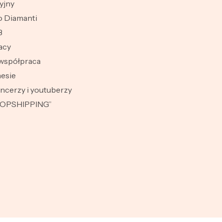
yjny
 Diamanti
B
acy
współpraca
esie
encerzy i youtuberzy
ROPSHIPPING”