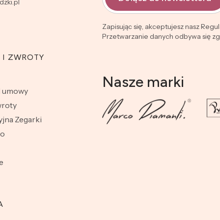
zki.pl
Zapisując się, akceptujesz nasz Regu
Przetwarzanie danych odbywa się zgo
 I ZWROTY
Nasze marki
d umowy
wroty
jna Zegarki
wo
e
A