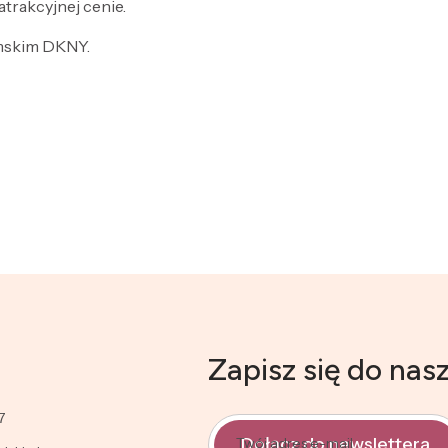
trakcyjnej cenie.
amskim DKNY.
Zapisz się do nas
7
Dołącz do newslettera
Twój adres e-mail