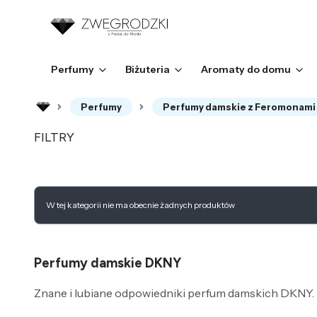
Perfumy
Biżuteria
Aromaty do domu
Perfumy
Perfumy damskie z Feromonami
FILTRY
Koniec filtrów
Lista produktów
W tej kategorii nie ma obecnie żadnych produktów
Perfumy damskie DKNY
Znane i lubiane odpowiedniki perfum damskich DKNY.