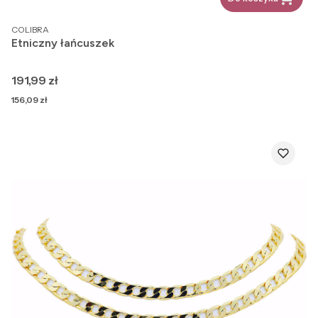
PRODUCENT
COLIBRA
Etniczny łańcuszek
Cena
191,99 zł
Cena
156,09 zł