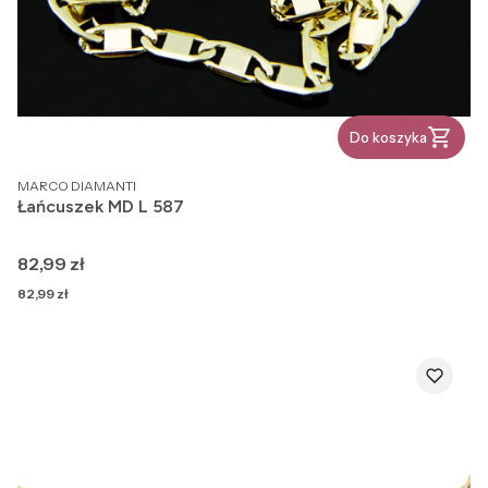
Do koszyka
PRODUCENT
MARCO DIAMANTI
Łańcuszek MD L 587
Cena
82,99 zł
Cena
82,99 zł