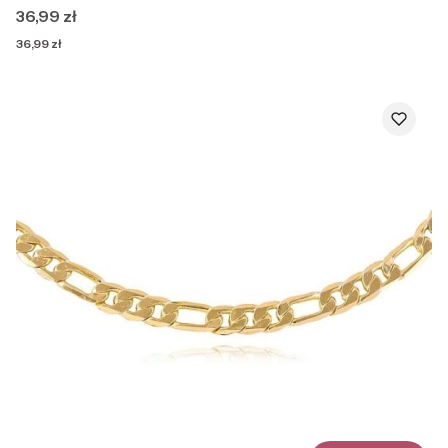
Cena
36,99 zł
Cena
36,99 zł