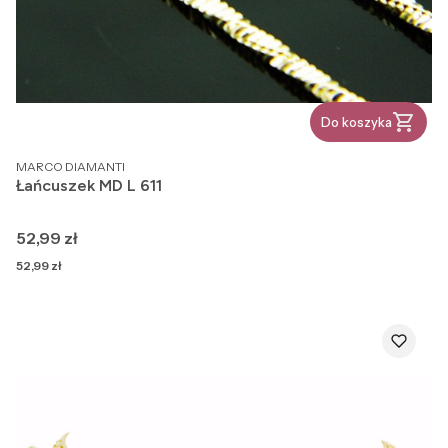
Do koszyka
PRODUCENT
MARCO DIAMANTI
Łańcuszek MD L 611
Cena
52,99 zł
Cena
52,99 zł