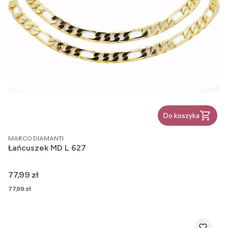
Do koszyka
PRODUCENT
MARCO DIAMANTI
Łańcuszek MD L 627
Cena
77,99 zł
Cena
77,99 zł