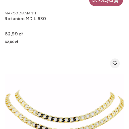
Do koszyka
PRODUCENT
MARCO DIAMANTI
Różaniec MD L 630
Cena
62,99 zł
Cena
62,99 zł