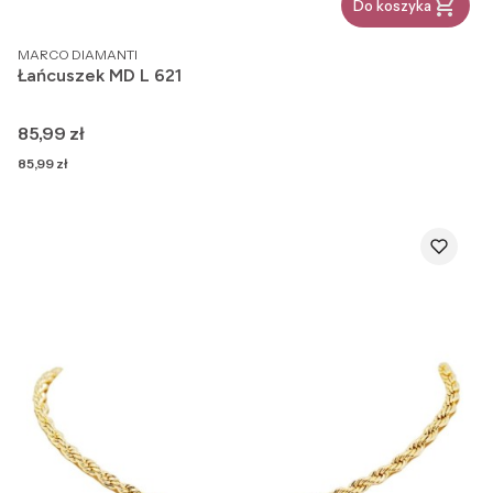
Do koszyka
PRODUCENT
MARCO DIAMANTI
Łańcuszek MD L 621
Cena
85,99 zł
Cena
85,99 zł