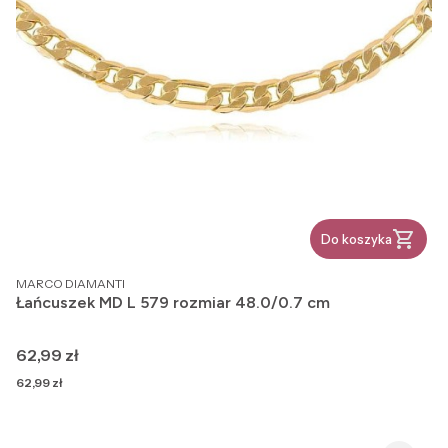
Do koszyka
PRODUCENT
MARCO DIAMANTI
Łańcuszek MD L 579 rozmiar 48.0/0.7 cm
Cena
62,99 zł
Cena
62,99 zł