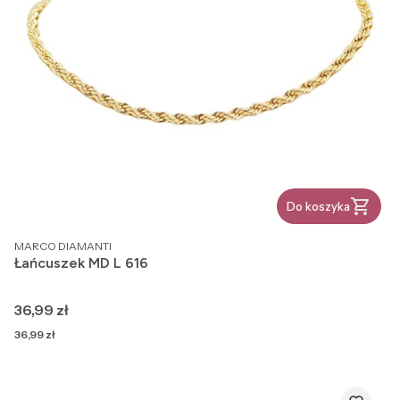
Do koszyka
PRODUCENT
MARCO DIAMANTI
Łańcuszek MD L 616
Cena
36,99 zł
Cena
36,99 zł