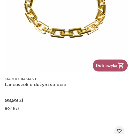
Do koszyka
PRODUCENT
MARCO DIAMANTI
Łancuszek o dużym splocie
Cena
98,99 zł
Cena
80,48 zł