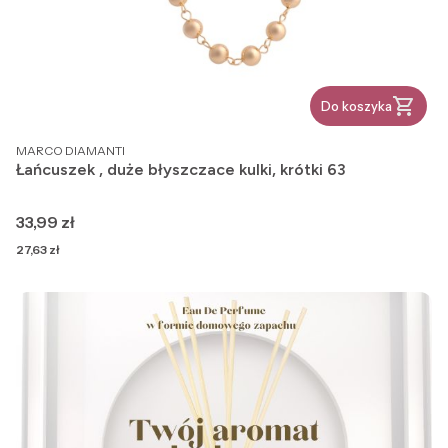
Do koszyka
PRODUCENT
MARCO DIAMANTI
Łańcuszek , duże błyszczace kulki, krótki 63
Cena
33,99 zł
Cena
27,63 zł