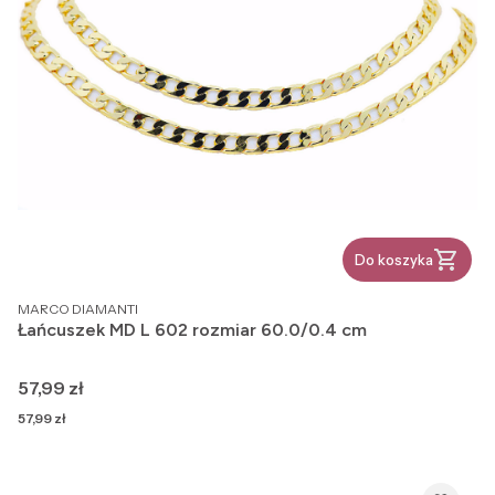
Do koszyka
PRODUCENT
MARCO DIAMANTI
Łańcuszek MD L 602 rozmiar 60.0/0.4 cm
Cena
57,99 zł
Cena
57,99 zł