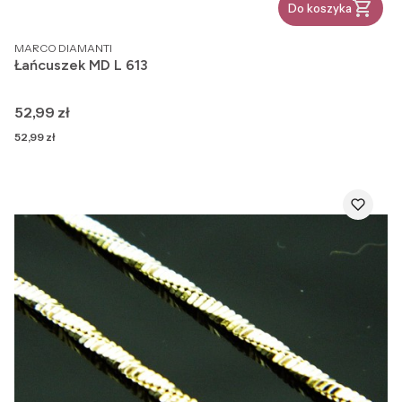
Do koszyka
PRODUCENT
MARCO DIAMANTI
Łańcuszek MD L 613
Cena
52,99 zł
Cena
52,99 zł