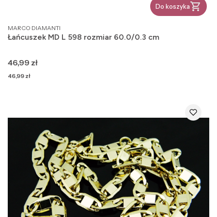
Do koszyka
PRODUCENT
MARCO DIAMANTI
Łańcuszek MD L 598 rozmiar 60.0/0.3 cm
Cena
46,99 zł
Cena
46,99 zł