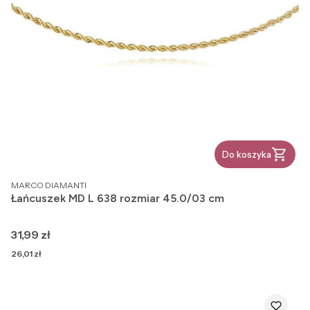
Do koszyka
PRODUCENT
MARCO DIAMANTI
Łańcuszek MD L 638 rozmiar 45.0/03 cm
Cena
31,99 zł
Cena
26,01 zł