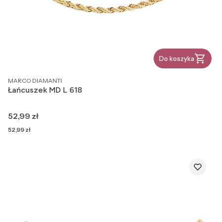
Do koszyka
PRODUCENT
MARCO DIAMANTI
Łańcuszek MD L 618
Cena
52,99 zł
Cena
52,99 zł