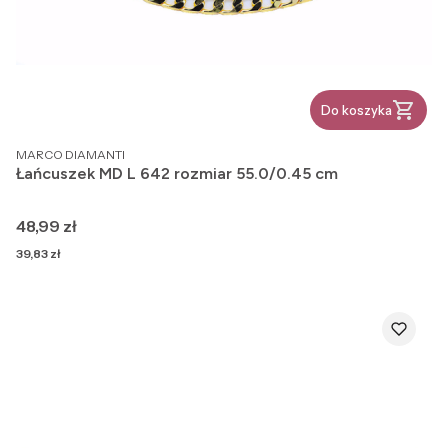
Do koszyka
PRODUCENT
MARCO DIAMANTI
Łańcuszek MD L 642 rozmiar 55.0/0.45 cm
Cena
48,99 zł
Cena
39,83 zł