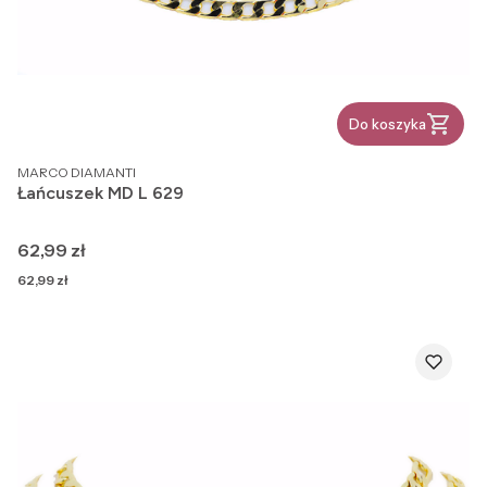
Do koszyka
PRODUCENT
MARCO DIAMANTI
Łańcuszek MD L 629
Cena
62,99 zł
Cena
62,99 zł