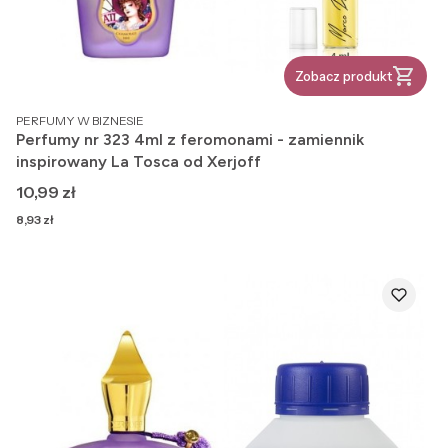
Zobacz produkt
PRODUCENT
PERFUMY W BIZNESIE
Perfumy nr 323 4ml z feromonami - zamiennik
inspirowany La Tosca od Xerjoff
Cena
10,99 zł
Cena
8,93 zł