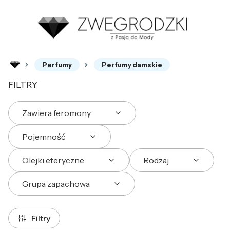
Perfumy
Perfumy damskie
FILTRY
Zawiera feromony
Pojemność
Olejki eteryczne
Rodzaj
Grupa zapachowa
Koniec filtrów
Filtry