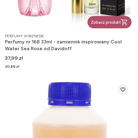
Zobacz produkt
PRODUCENT
PERFUMY W BIZNESIE
Perfumy nr 168 33ml - zamiennik inspirowany Cool
Water Sea Rose od Davidoff
Cena
37,99 zł
Cena
30,89 zł