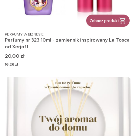
Zobacz produkt
PRODUCENT
PERFUMY W BIZNESIE
Perfumy nr 323 10ml - zamiennik inspirowany La Tosca
od Xerjoff
Cena
20,00 zł
Cena
16,26 zł