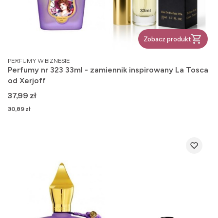
Zobacz produkt
PRODUCENT
PERFUMY W BIZNESIE
Perfumy nr 323 33ml - zamiennik inspirowany La Tosca
od Xerjoff
Cena
37,99 zł
Cena
30,89 zł