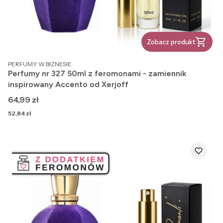
Zobacz produkt
PRODUCENT
PERFUMY W BIZNESIE
Perfumy nr 327 50ml z feromonami - zamiennik
inspirowany Accento od Xerjoff
Cena
64,99 zł
Cena
52,84 zł