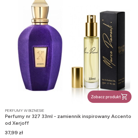
Zobacz produkt
PRODUCENT
PERFUMY W BIZNESIE
Perfumy nr 327 33ml - zamiennik inspirowany Accento
od Xerjoff
Cena
37,99 zł