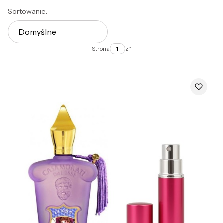
Lista produktów
Sortowanie:
Domyślne
Strona
z 1