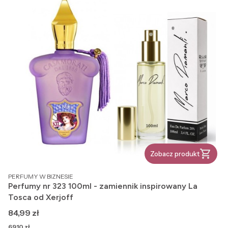
Zobacz produkt
PRODUCENT
PERFUMY W BIZNESIE
Perfumy nr 323 100ml - zamiennik inspirowany La
Tosca od Xerjoff
Cena
84,99 zł
Cena
69,10 zł