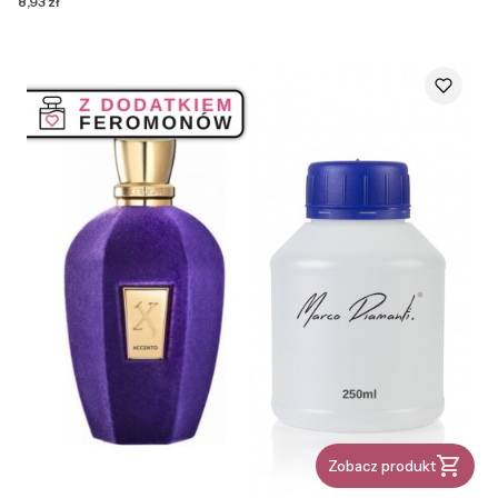
Cena
8,93 zł
Zobacz produkt