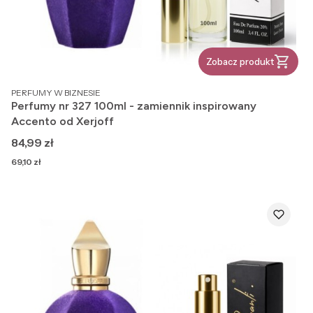
Zobacz produkt
PRODUCENT
PERFUMY W BIZNESIE
Perfumy nr 327 100ml - zamiennik inspirowany
Accento od Xerjoff
Cena
84,99 zł
Cena
69,10 zł