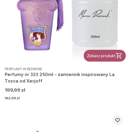
Zobacz produkt
PRODUCENT
PERFUMY W BIZNESIE
Perfumy nr 323 250ml - zamiennik inspirowany La
Tosca od Xerjoff
Cena
199,99 zł
Cena
162,59 zł