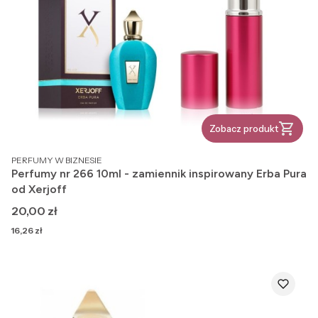
Zobacz produkt
PRODUCENT
PERFUMY W BIZNESIE
Perfumy nr 266 10ml - zamiennik inspirowany Erba Pura
od Xerjoff
Cena
20,00 zł
Cena
16,26 zł