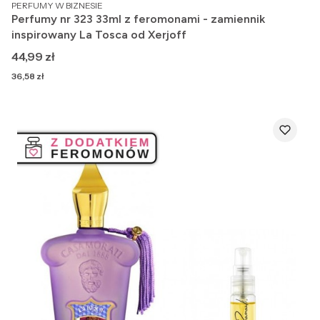
PRODUCENT
PERFUMY W BIZNESIE
Perfumy nr 323 33ml z feromonami - zamiennik
inspirowany La Tosca od Xerjoff
Cena
44,99 zł
Cena
36,58 zł