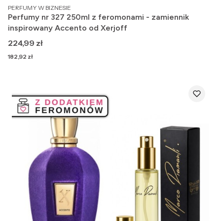
PRODUCENT
PERFUMY W BIZNESIE
Perfumy nr 327 250ml z feromonami - zamiennik
inspirowany Accento od Xerjoff
Cena
224,99 zł
Cena
182,92 zł