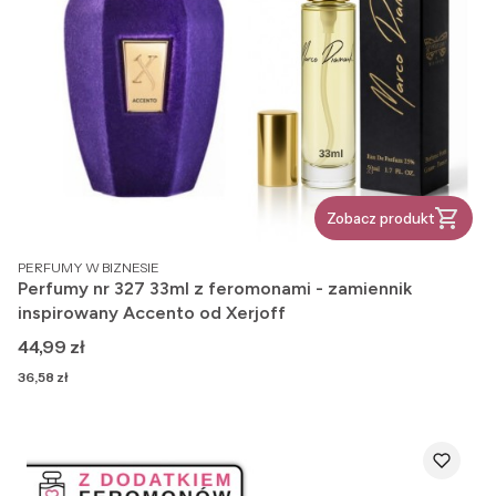
Zobacz produkt
PRODUCENT
PERFUMY W BIZNESIE
Perfumy nr 327 33ml z feromonami - zamiennik
inspirowany Accento od Xerjoff
Cena
44,99 zł
Cena
36,58 zł