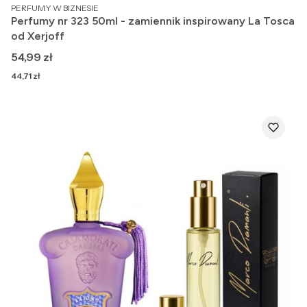
PRODUCENT
PERFUMY W BIZNESIE
Perfumy nr 323 50ml - zamiennik inspirowany La Tosca
od Xerjoff
Cena
54,99 zł
Cena
44,71 zł