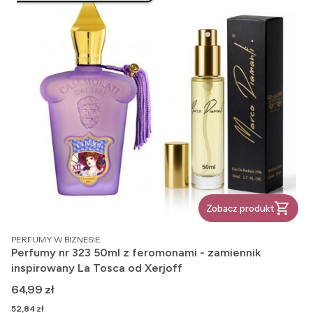
Zobacz produkt
PRODUCENT
PERFUMY W BIZNESIE
Perfumy nr 323 50ml z feromonami - zamiennik
inspirowany La Tosca od Xerjoff
Cena
64,99 zł
Cena
52,84 zł