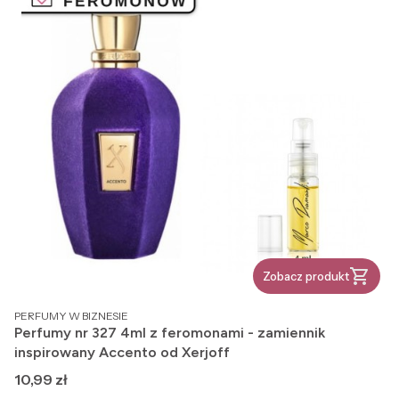
Zobacz produkt
PRODUCENT
PERFUMY W BIZNESIE
Perfumy nr 327 4ml z feromonami - zamiennik
inspirowany Accento od Xerjoff
Cena
10,99 zł