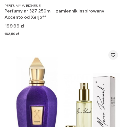
PRODUCENT
PERFUMY W BIZNESIE
Perfumy nr 327 250ml - zamiennik inspirowany
Accento od Xerjoff
Cena
199,99 zł
Cena
162,59 zł