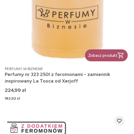
Zobacz produkt
PRODUCENT
PERFUMY W BIZNESIE
Perfumy nr 323 250l z feromonami - zamiennik
inspirowany La Tosca od Xerjoff
Cena
224,99 zł
Cena
182,92 zł