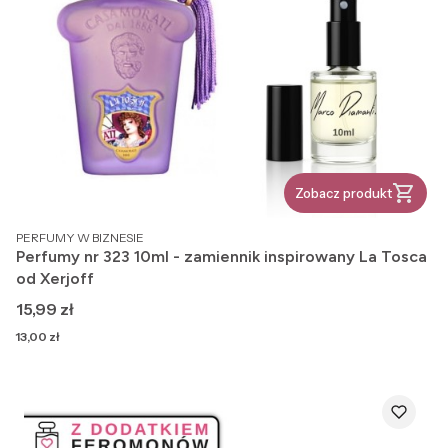
Zobacz produkt
PRODUCENT
PERFUMY W BIZNESIE
Perfumy nr 323 10ml - zamiennik inspirowany La Tosca
od Xerjoff
Cena
15,99 zł
Cena
13,00 zł