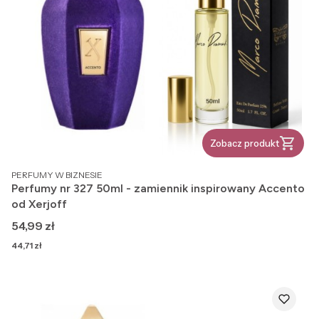
Zobacz produkt
PRODUCENT
PERFUMY W BIZNESIE
Perfumy nr 327 50ml - zamiennik inspirowany Accento
od Xerjoff
Cena
54,99 zł
Cena
44,71 zł