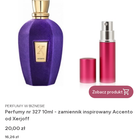
Zobacz produkt
PRODUCENT
PERFUMY W BIZNESIE
Perfumy nr 327 10ml - zamiennik inspirowany Accento
od Xerjoff
Cena
20,00 zł
Cena
16,26 zł