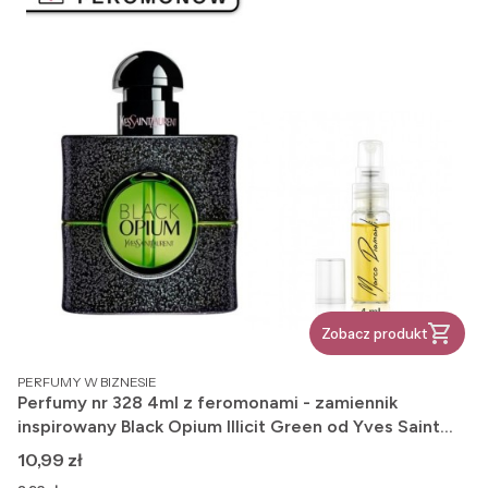
Zobacz produkt
PRODUCENT
PERFUMY W BIZNESIE
Perfumy nr 328 4ml z feromonami - zamiennik
inspirowany Black Opium Illicit Green od Yves Saint
Laurent
Cena
10,99 zł