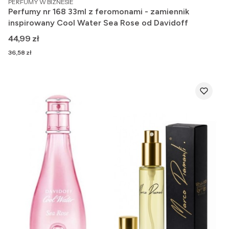
PERFUMY W BIZNESIE
Perfumy nr 168 33ml z feromonami - zamiennik
inspirowany Cool Water Sea Rose od Davidoff
Cena
44,99 zł
Cena
36,58 zł