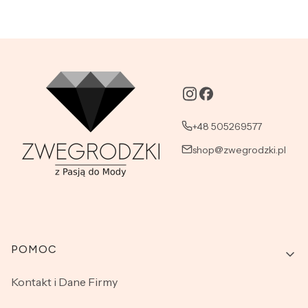
+48 505269577
shop@zwegrodzki.pl
Linki w stopce
POMOC
Kontakt i Dane Firmy