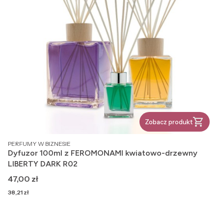
Zobacz produkt
PRODUCENT
PERFUMY W BIZNESIE
Dyfuzor 100ml z FEROMONAMI kwiatowo-drzewny
LIBERTY DARK R02
Cena
47,00 zł
Cena
38,21 zł