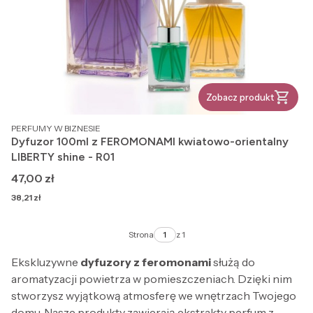
Zobacz produkt
PRODUCENT
PERFUMY W BIZNESIE
Dyfuzor 100ml z FEROMONAMI kwiatowo-orientalny
LIBERTY shine - R01
Cena
47,00 zł
Cena
38,21 zł
Strona
z 1
Ekskluzywne
dyfuzory z feromonami
służą do
aromatyzacji powietrza w pomieszczeniach. Dzięki nim
stworzysz wyjątkową atmosferę we wnętrzach Twojego
domu. Nasze produkty zawierają ekstrakty perfum z