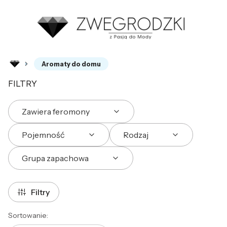
Aromaty do domu
FILTRY
Zawiera feromony
Pojemność
Rodzaj
Grupa zapachowa
Koniec filtrów
Filtry
Lista produktów
Sortowanie: