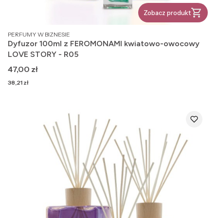
Zobacz produkt
PRODUCENT
PERFUMY W BIZNESIE
Dyfuzor 100ml z FEROMONAMI kwiatowo-owocowy
LOVE STORY - R05
Cena
47,00 zł
Cena
38,21 zł