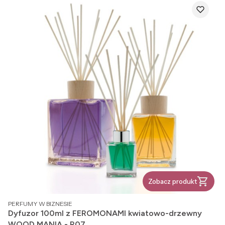
Zobacz produkt
PRODUCENT
PERFUMY W BIZNESIE
Dyfuzor 100ml z FEROMONAMI kwiatowo-drzewny
WOOD MANIA - R07