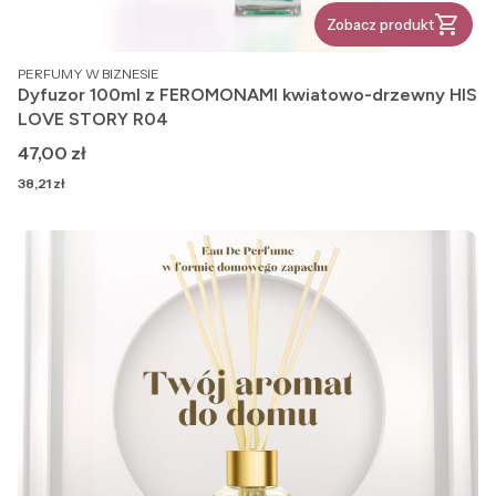
Zobacz produkt
PRODUCENT
PERFUMY W BIZNESIE
Dyfuzor 100ml z FEROMONAMI kwiatowo-drzewny HIS
LOVE STORY R04
Cena
47,00 zł
Cena
38,21 zł