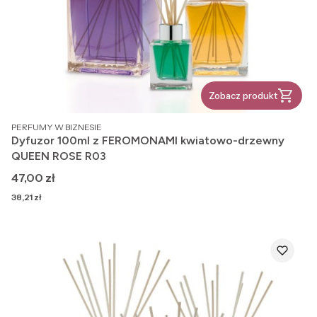
Zobacz produkt
PRODUCENT
PERFUMY W BIZNESIE
Dyfuzor 100ml z FEROMONAMI kwiatowo-drzewny
QUEEN ROSE R03
Cena
47,00 zł
Cena
38,21 zł