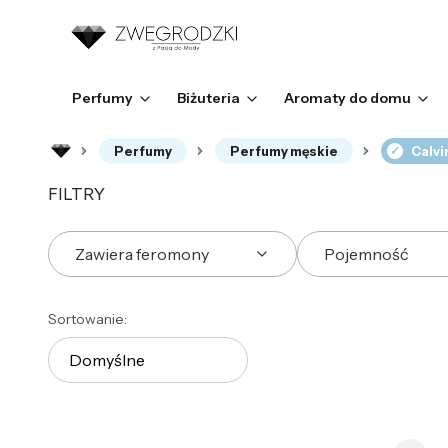
Perfumy
Biżuteria
Aromaty do domu
Perfumy
Perfumy męskie
Calvi
FILTRY
Zawiera feromony
Pojemność
Koniec filtrów
Lista produktów
Sortowanie:
Domyślne