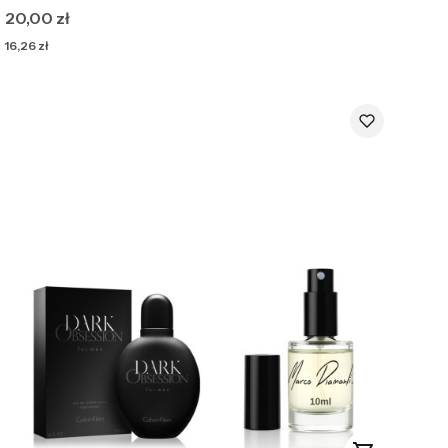
Cena
20,00 zł
Cena
16,26 zł