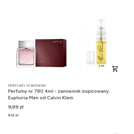
PRODUCENT
PERFUMY W BIZNESIE
Perfumy nr 780 4ml - zamiennik inspirowany
Euphoria Men od Calvin Klein
Cena
9,99 zł
Cena
8,12 zł