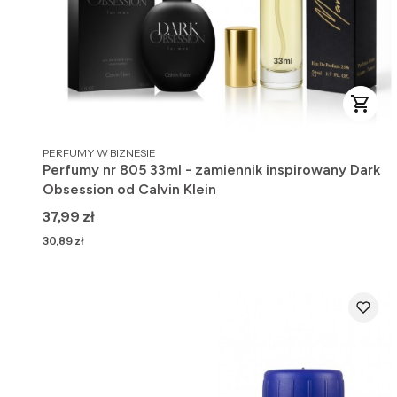
PRODUCENT
PERFUMY W BIZNESIE
Perfumy nr 805 33ml - zamiennik inspirowany Dark
Obsession od Calvin Klein
Cena
37,99 zł
Cena
30,89 zł