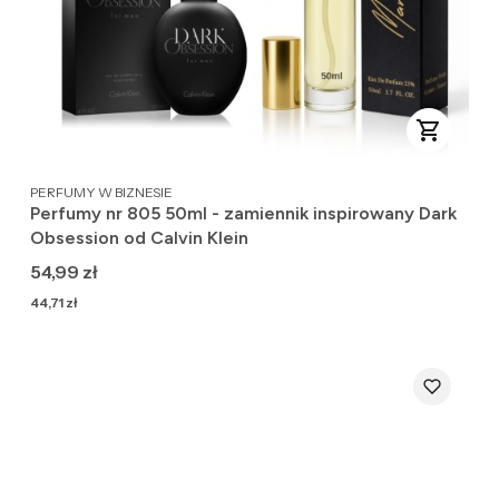
PRODUCENT
PERFUMY W BIZNESIE
Perfumy nr 805 50ml - zamiennik inspirowany Dark
Obsession od Calvin Klein
Cena
54,99 zł
Cena
44,71 zł