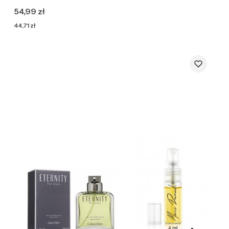
Cena
54,99 zł
Cena
44,71 zł