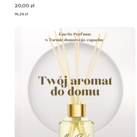
Cena
20,00 zł
Cena
16,26 zł