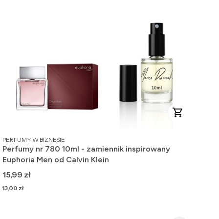
PRODUCENT
PERFUMY W BIZNESIE
Perfumy nr 780 10ml - zamiennik inspirowany
Euphoria Men od Calvin Klein
Cena
15,99 zł
Cena
13,00 zł