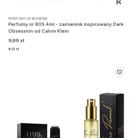
PRODUCENT
PERFUMY W BIZNESIE
Perfumy nr 805 4ml - zamiennik inspirowany Dark
Obsession od Calvin Klein
Cena
9,99 zł
Cena
8,12 zł