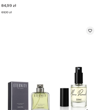
Cena
84,99 zł
Cena
69,10 zł