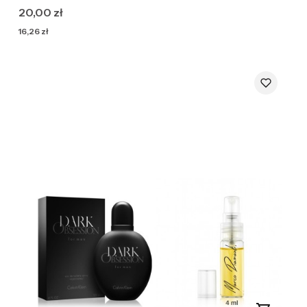
Cena
20,00 zł
Cena
16,26 zł