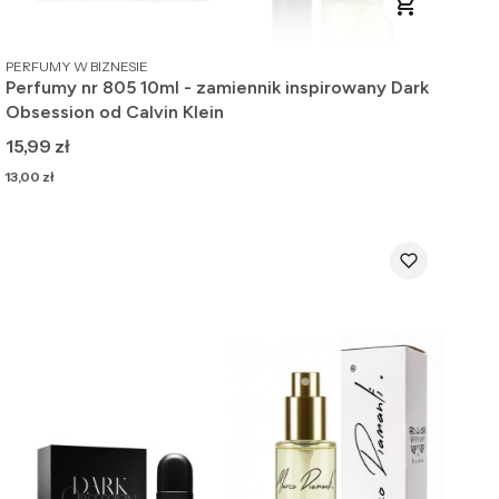
PRODUCENT
PERFUMY W BIZNESIE
Perfumy nr 805 10ml - zamiennik inspirowany Dark
Obsession od Calvin Klein
Cena
15,99 zł
Cena
13,00 zł