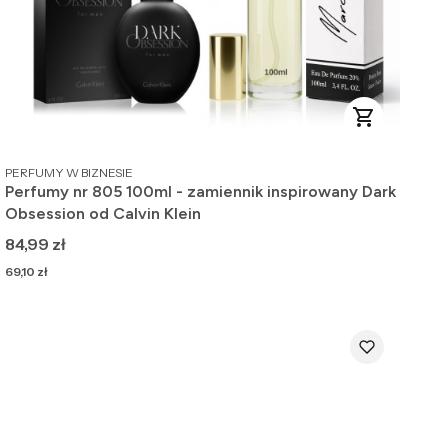
PRODUCENT
PERFUMY W BIZNESIE
Perfumy nr 805 100ml - zamiennik inspirowany Dark
Obsession od Calvin Klein
Cena
84,99 zł
Cena
69,10 zł