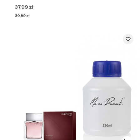
Cena
37,99 zł
Cena
30,89 zł