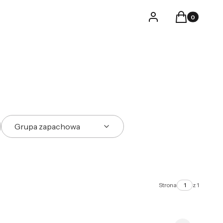
Produkty w k
Logowanie
Koszyk
Grupa zapachowa
Strona
z 1