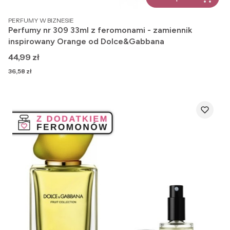
PRODUCENT
PERFUMY W BIZNESIE
Perfumy nr 309 33ml z feromonami - zamiennik
inspirowany Orange od Dolce&Gabbana
Cena
44,99 zł
Cena
36,58 zł