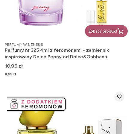
Zobacz produkt
PRODUCENT
PERFUMY W BIZNESIE
Perfumy nr 325 4ml z feromonami - zamiennik
inspirowany Dolce Peony od Dolce&Gabbana
Cena
10,99 zł
Cena
8,93 zł