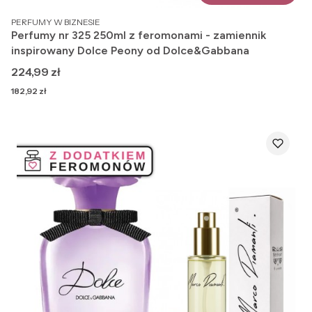
PRODUCENT
PERFUMY W BIZNESIE
Perfumy nr 325 250ml z feromonami - zamiennik
inspirowany Dolce Peony od Dolce&Gabbana
Cena
224,99 zł
Cena
182,92 zł