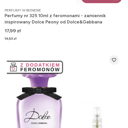
PRODUCENT
PERFUMY W BIZNESIE
Perfumy nr 325 10ml z feromonami - zamiennik
inspirowany Dolce Peony od Dolce&Gabbana
Cena
17,99 zł
Cena
14,63 zł