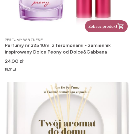
Zobacz produkt
PRODUCENT
PERFUMY W BIZNESIE
Perfumy nr 325 10ml z feromonami - zamiennik
inspirowany Dolce Peony od Dolce&Gabbana
Cena
24,00 zł
Cena
19,51 zł