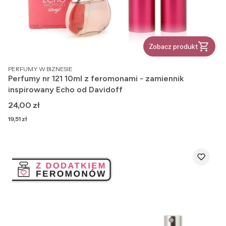
Zobacz produkt
PRODUCENT
PERFUMY W BIZNESIE
Perfumy nr 121 10ml z feromonami - zamiennik
inspirowany Echo od Davidoff
Cena
24,00 zł
Cena
19,51 zł