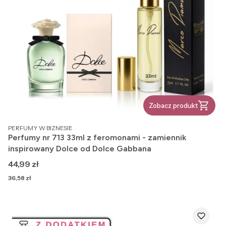
Zobacz produkt
PRODUCENT
PERFUMY W BIZNESIE
Perfumy nr 713 33ml z feromonami - zamiennik
inspirowany Dolce od Dolce Gabbana
Cena
44,99 zł
Cena
36,58 zł