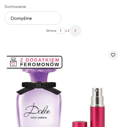
Lista produktów
Sortowanie:
Domyślne
Strona
z 2
Następne produkty