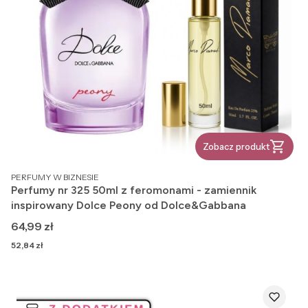
Zobacz produkt
PRODUCENT
PERFUMY W BIZNESIE
Perfumy nr 325 50ml z feromonami - zamiennik
inspirowany Dolce Peony od Dolce&Gabbana
Cena
64,99 zł
Cena
52,84 zł