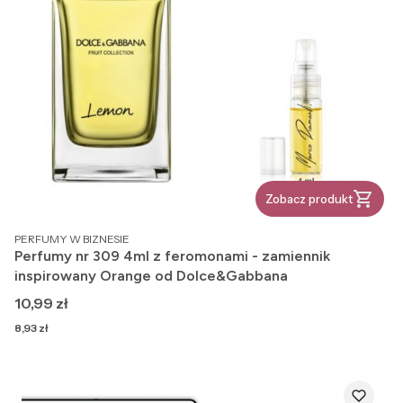
Zobacz produkt
PRODUCENT
PERFUMY W BIZNESIE
Perfumy nr 309 4ml z feromonami - zamiennik
inspirowany Orange od Dolce&Gabbana
Cena
10,99 zł
Cena
8,93 zł