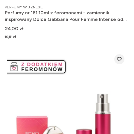
PRODUCENT
PERFUMY W BIZNESIE
Perfumy nr 161 10ml z feromonami - zamiennik
inspirowany Dolce Gabbana Pour Femme Intense od
Dolce Gabbana
Cena
24,00 zł
Cena
19,51 zł