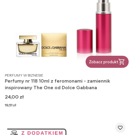
Zobacz produkt
PRODUCENT
PERFUMY W BIZNESIE
Perfumy nr 118 10ml z feromonami - zamiennik
inspirowany The One od Dolce Gabbana
Cena
24,00 zł
Cena
19,51 zł