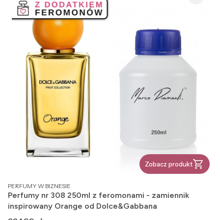
Zobacz produkt
PRODUCENT
PERFUMY W BIZNESIE
Perfumy nr 308 250ml z feromonami - zamiennik
inspirowany Orange od Dolce&Gabbana