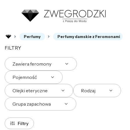
Perfumy
Perfumy damskie z Feromonami
FILTRY
Zawiera feromony
Pojemność
Olejki eteryczne
Rodzaj
Grupa zapachowa
Koniec filtrów
Filtry