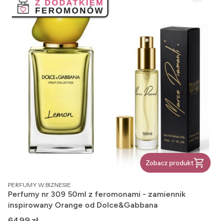
Zobacz produkt
PRODUCENT
PERFUMY W BIZNESIE
Perfumy nr 309 50ml z feromonami - zamiennik
inspirowany Orange od Dolce&Gabbana
Cena
64,99 zł