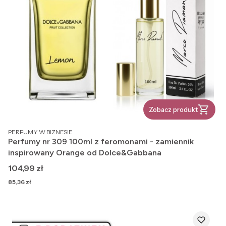
Zobacz produkt
PRODUCENT
PERFUMY W BIZNESIE
Perfumy nr 309 100ml z feromonami - zamiennik
inspirowany Orange od Dolce&Gabbana
Cena
104,99 zł
Cena
85,36 zł