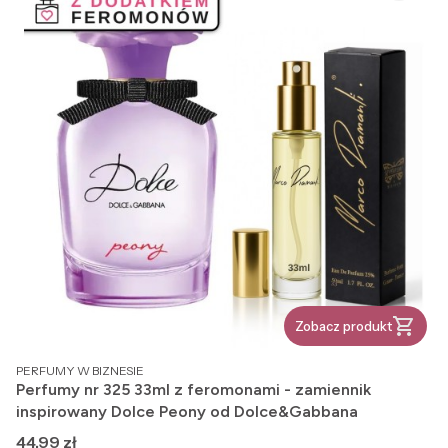
Zobacz produkt
PRODUCENT
PERFUMY W BIZNESIE
Perfumy nr 325 33ml z feromonami - zamiennik
inspirowany Dolce Peony od Dolce&Gabbana
Cena
44,99 zł