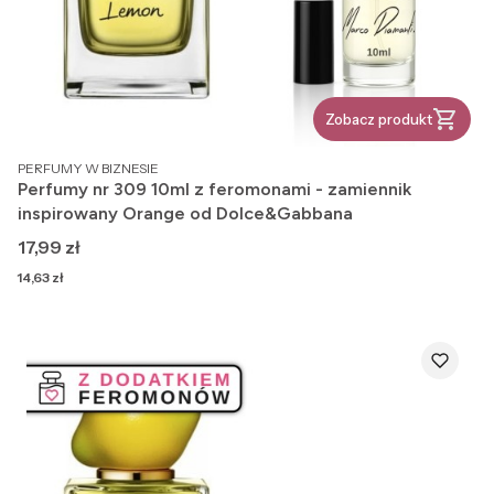
Zobacz produkt
PRODUCENT
PERFUMY W BIZNESIE
Perfumy nr 309 10ml z feromonami - zamiennik
inspirowany Orange od Dolce&Gabbana
Cena
17,99 zł
Cena
14,63 zł