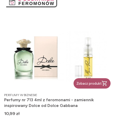
Zobacz produkt
PRODUCENT
PERFUMY W BIZNESIE
Perfumy nr 713 4ml z feromonami - zamiennik
inspirowany Dolce od Dolce Gabbana
Cena
10,99 zł