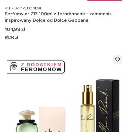
PRODUCENT
PERFUMY W BIZNESIE
Perfumy nr 713 100ml z feromonami - zamiennik
inspirowany Dolce od Dolce Gabbana
Cena
104,99 zł
Cena
85,36 zł