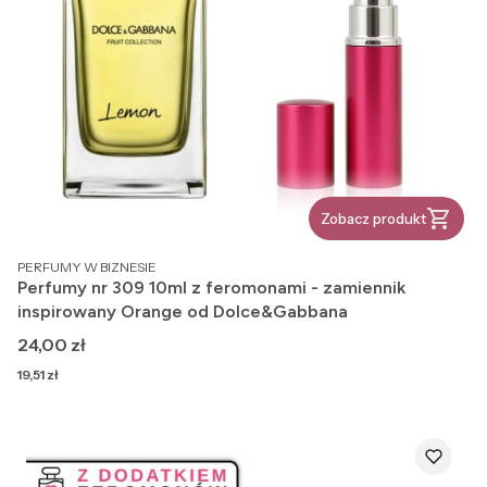
Zobacz produkt
PRODUCENT
PERFUMY W BIZNESIE
Perfumy nr 309 10ml z feromonami - zamiennik
inspirowany Orange od Dolce&Gabbana
Cena
24,00 zł
Cena
19,51 zł