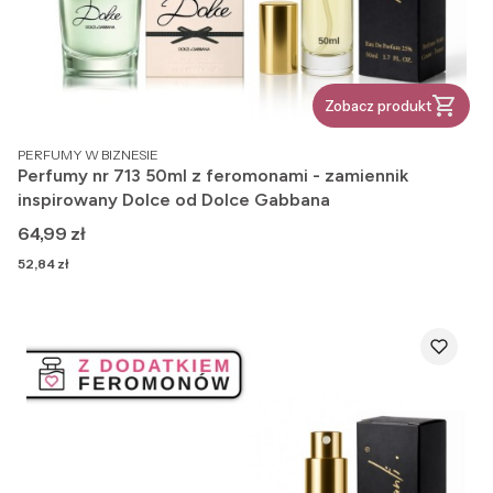
Zobacz produkt
PRODUCENT
PERFUMY W BIZNESIE
Perfumy nr 713 50ml z feromonami - zamiennik
inspirowany Dolce od Dolce Gabbana
Cena
64,99 zł
Cena
52,84 zł