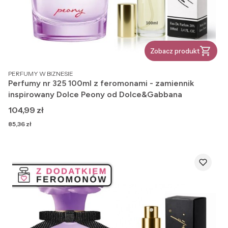
Zobacz produkt
PRODUCENT
PERFUMY W BIZNESIE
Perfumy nr 325 100ml z feromonami - zamiennik
inspirowany Dolce Peony od Dolce&Gabbana
Cena
104,99 zł
Cena
85,36 zł