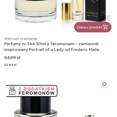
Zobacz produkt
PRODUCENT
PERFUMY W BIZNESIE
Perfumy nr 344 50ml z feromonami - zamiennik
inspirowany Portrait of a Lady od Frederic Malle
Cena
64,99 zł
Cena
52,84 zł