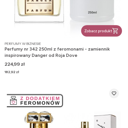
Zobacz produkt
PRODUCENT
PERFUMY W BIZNESIE
Perfumy nr 342 250ml z feromonami - zamiennik
inspirowany Danger od Roja Dove
Cena
224,99 zł
Cena
182,92 zł