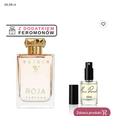
Cena
36,58 zł
Zobacz produkt