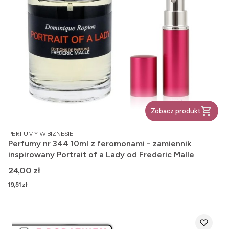
Zobacz produkt
PRODUCENT
PERFUMY W BIZNESIE
Perfumy nr 344 10ml z feromonami - zamiennik
inspirowany Portrait of a Lady od Frederic Malle
Cena
24,00 zł
Cena
19,51 zł