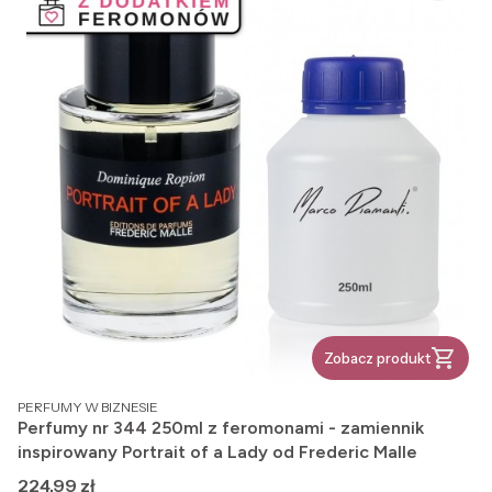
Zobacz produkt
PRODUCENT
PERFUMY W BIZNESIE
Perfumy nr 344 250ml z feromonami - zamiennik
inspirowany Portrait of a Lady od Frederic Malle
Cena
224,99 zł