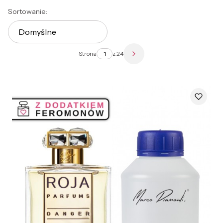
Lista produktów
Sortowanie:
Domyślne
Strona
z 24
Następne produkty