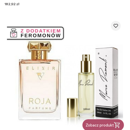
Cena
182,92 zł
Zobacz produkt