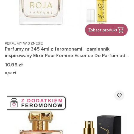
Zobacz produkt
PRODUCENT
PERFUMY W BIZNESIE
Perfumy nr 345 4ml z feromonami - zamiennik
inspirowany Elixir Pour Femme Essence De Parfum od
Roja Dove
Cena
10,99 zł
Cena
8,93 zł