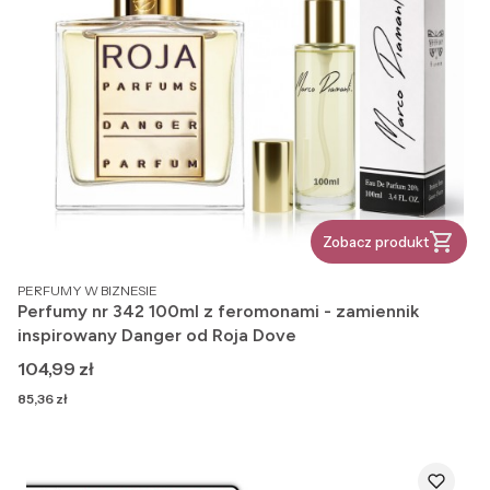
Zobacz produkt
PRODUCENT
PERFUMY W BIZNESIE
Perfumy nr 342 100ml z feromonami - zamiennik
inspirowany Danger od Roja Dove
Cena
104,99 zł
Cena
85,36 zł