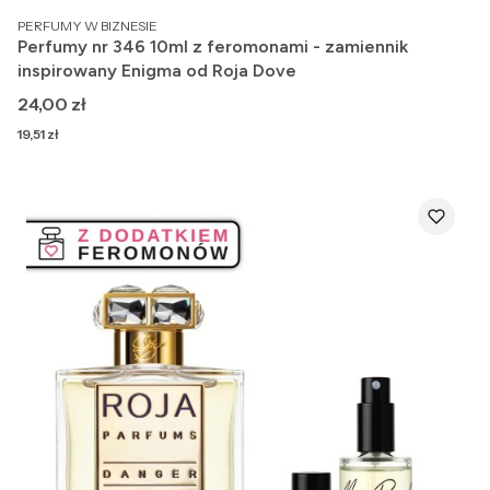
PRODUCENT
PERFUMY W BIZNESIE
Perfumy nr 346 10ml z feromonami - zamiennik
inspirowany Enigma od Roja Dove
Cena
24,00 zł
Cena
19,51 zł