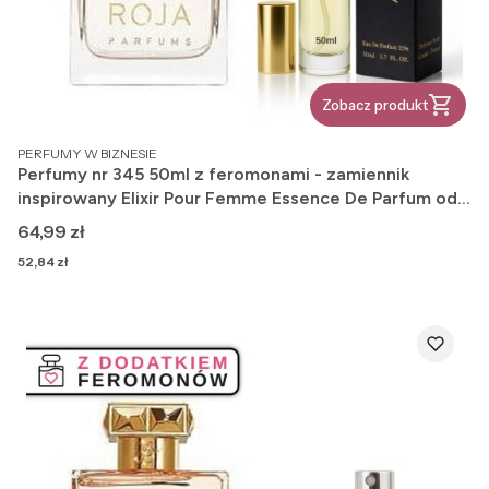
Zobacz produkt
PRODUCENT
PERFUMY W BIZNESIE
Perfumy nr 345 50ml z feromonami - zamiennik
inspirowany Elixir Pour Femme Essence De Parfum od
Roja Dove
Cena
64,99 zł
Cena
52,84 zł