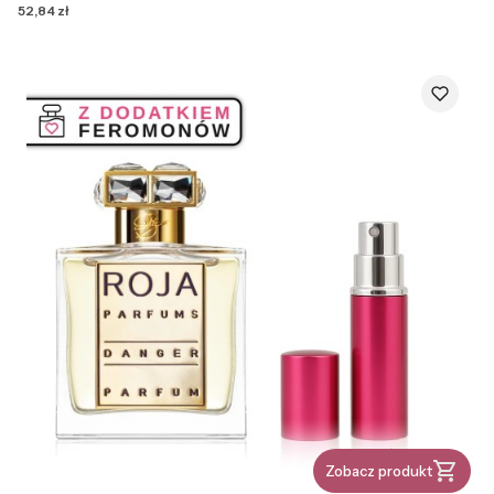
Cena
52,84 zł
Zobacz produkt