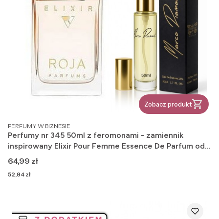
Zobacz produkt
PRODUCENT
PERFUMY W BIZNESIE
Perfumy nr 345 50ml z feromonami - zamiennik
inspirowany Elixir Pour Femme Essence De Parfum od
Roja Dove
Cena
64,99 zł
Cena
52,84 zł