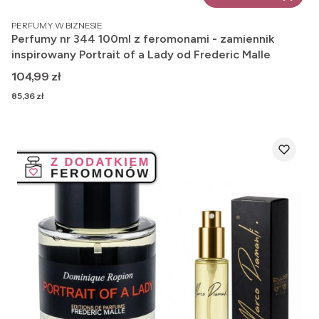
PRODUCENT
PERFUMY W BIZNESIE
Perfumy nr 344 100ml z feromonami - zamiennik
inspirowany Portrait of a Lady od Frederic Malle
Cena
104,99 zł
Cena
85,36 zł