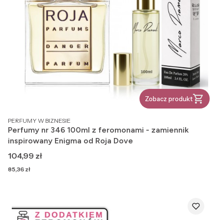
Zobacz produkt
PRODUCENT
PERFUMY W BIZNESIE
Perfumy nr 346 100ml z feromonami - zamiennik
inspirowany Enigma od Roja Dove
Cena
104,99 zł
Cena
85,36 zł