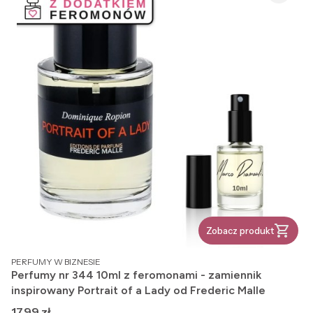
Zobacz produkt
PRODUCENT
PERFUMY W BIZNESIE
Perfumy nr 344 10ml z feromonami - zamiennik
inspirowany Portrait of a Lady od Frederic Malle
Cena
17,99 zł