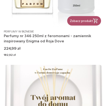
Zobacz produkt
PRODUCENT
PERFUMY W BIZNESIE
Perfumy nr 346 250ml z feromonami - zamiennik
inspirowany Enigma od Roja Dove
Cena
224,99 zł
Cena
182,92 zł