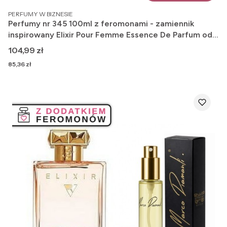
PRODUCENT
PERFUMY W BIZNESIE
Perfumy nr 345 100ml z feromonami - zamiennik
inspirowany Elixir Pour Femme Essence De Parfum od
Roja Dove
Cena
104,99 zł
Cena
85,36 zł