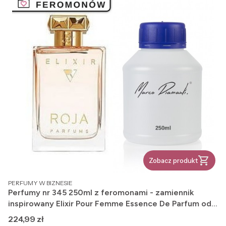
Zobacz produkt
PRODUCENT
PERFUMY W BIZNESIE
Perfumy nr 345 250ml z feromonami - zamiennik
inspirowany Elixir Pour Femme Essence De Parfum od
Roja Dove
Cena
224,99 zł