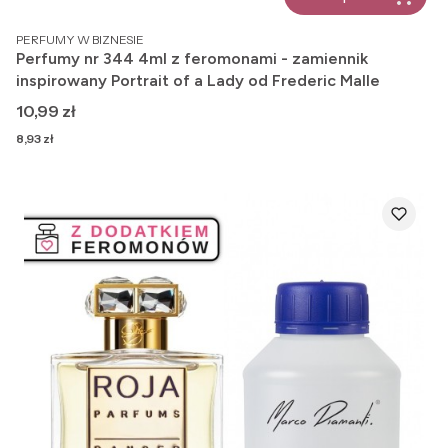
PRODUCENT
PERFUMY W BIZNESIE
Perfumy nr 344 4ml z feromonami - zamiennik
inspirowany Portrait of a Lady od Frederic Malle
Cena
10,99 zł
Cena
8,93 zł