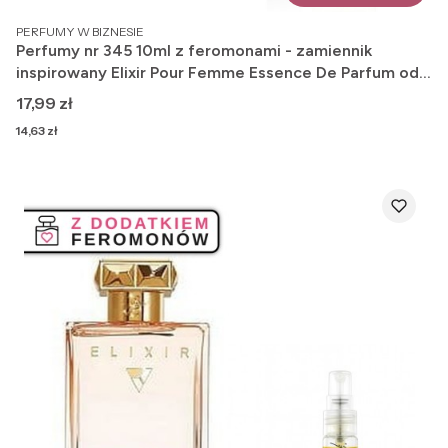
PRODUCENT
PERFUMY W BIZNESIE
Perfumy nr 345 10ml z feromonami - zamiennik
inspirowany Elixir Pour Femme Essence De Parfum od
Roja Dove
Cena
17,99 zł
Cena
14,63 zł