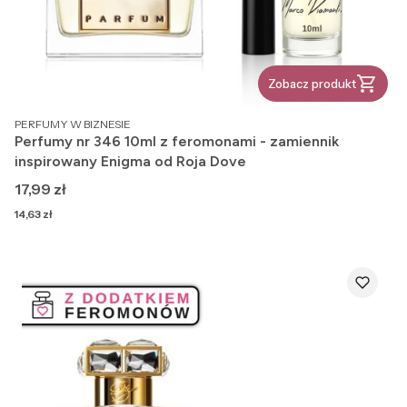
Zobacz produkt
PRODUCENT
PERFUMY W BIZNESIE
Perfumy nr 346 10ml z feromonami - zamiennik
inspirowany Enigma od Roja Dove
Cena
17,99 zł
Cena
14,63 zł