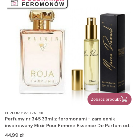
Zobacz produkt
PRODUCENT
PERFUMY W BIZNESIE
Perfumy nr 345 33ml z feromonami - zamiennik
inspirowany Elixir Pour Femme Essence De Parfum od
Roja Dove
Cena
44,99 zł