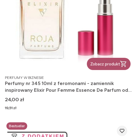
Zobacz produkt
PRODUCENT
PERFUMY W BIZNESIE
Perfumy nr 345 10ml z feromonami - zamiennik
inspirowany Elixir Pour Femme Essence De Parfum od
Roja Dove
Cena
24,00 zł
Cena
19,51 zł
Bestseller