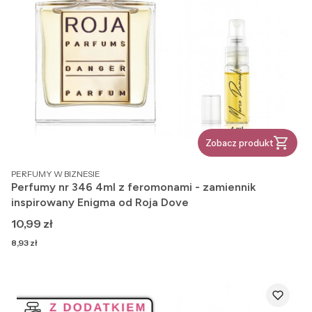
Zobacz produkt
PRODUCENT
PERFUMY W BIZNESIE
Perfumy nr 346 4ml z feromonami - zamiennik
inspirowany Enigma od Roja Dove
Cena
10,99 zł
Cena
8,93 zł