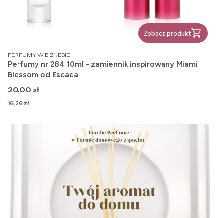
Zobacz produkt
PRODUCENT
PERFUMY W BIZNESIE
Perfumy nr 284 10ml - zamiennik inspirowany Miami
Blossom od Escada
Cena
20,00 zł
Cena
16,26 zł