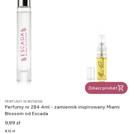
Zobacz produkt
PRODUCENT
PERFUMY W BIZNESIE
Perfumy nr 284 4ml - zamiennik inspirowany Miami
Blossom od Escada
Cena
9,99 zł
Cena
8,12 zł