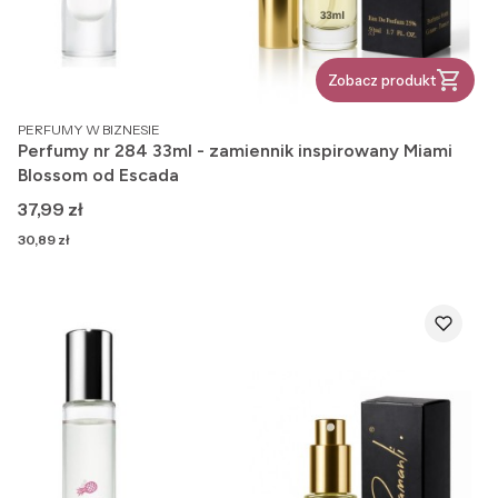
Zobacz produkt
PRODUCENT
PERFUMY W BIZNESIE
Perfumy nr 284 33ml - zamiennik inspirowany Miami
Blossom od Escada
Cena
37,99 zł
Cena
30,89 zł