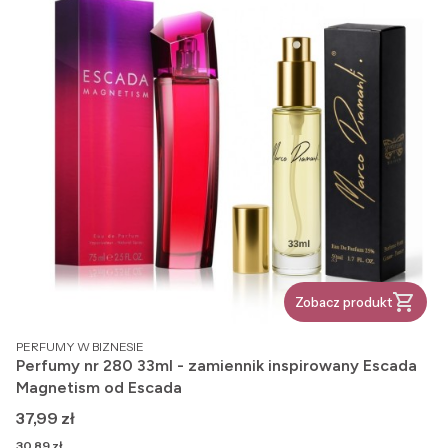
Zobacz produkt
PRODUCENT
PERFUMY W BIZNESIE
Perfumy nr 280 33ml - zamiennik inspirowany Escada
Magnetism od Escada
Cena
37,99 zł
Cena
30,89 zł