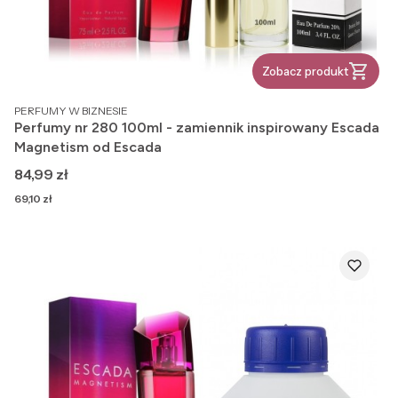
Zobacz produkt
PRODUCENT
PERFUMY W BIZNESIE
Perfumy nr 280 100ml - zamiennik inspirowany Escada
Magnetism od Escada
Cena
84,99 zł
Cena
69,10 zł