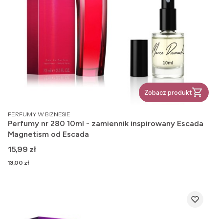
Zobacz produkt
PRODUCENT
PERFUMY W BIZNESIE
Perfumy nr 280 10ml - zamiennik inspirowany Escada
Magnetism od Escada
Cena
15,99 zł
Cena
13,00 zł