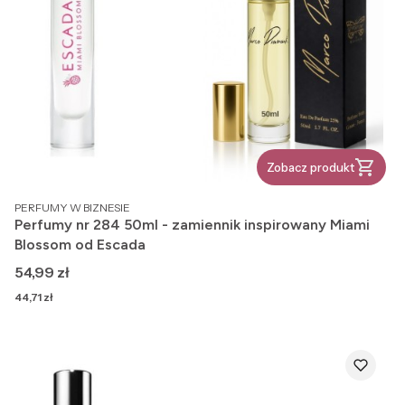
Zobacz produkt
PRODUCENT
PERFUMY W BIZNESIE
Perfumy nr 284 50ml - zamiennik inspirowany Miami
Blossom od Escada
Cena
54,99 zł
Cena
44,71 zł