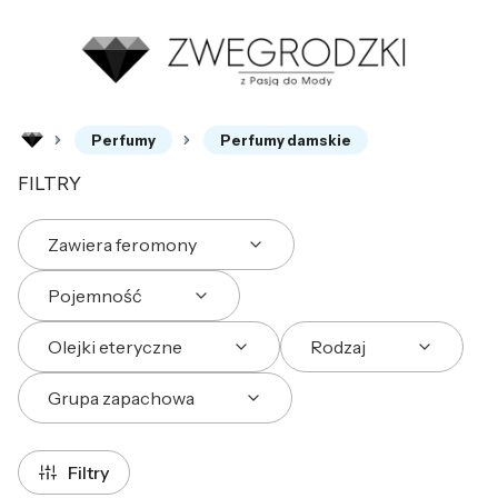
Perfumy
Perfumy damskie
FILTRY
Zawiera feromony
Pojemność
Olejki eteryczne
Rodzaj
Grupa zapachowa
Koniec filtrów
Filtry