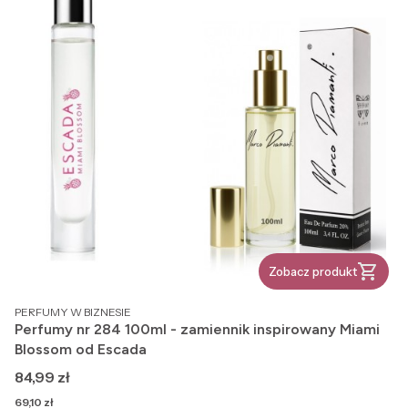
Zobacz produkt
PRODUCENT
PERFUMY W BIZNESIE
Perfumy nr 284 100ml - zamiennik inspirowany Miami
Blossom od Escada
Cena
84,99 zł
Cena
69,10 zł