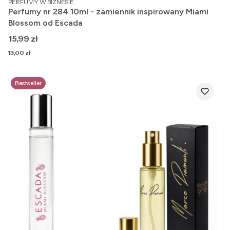
PERFUMY W BIZNESIE
Perfumy nr 284 10ml - zamiennik inspirowany Miami
Blossom od Escada
Cena
15,99 zł
Cena
13,00 zł
Bestseller