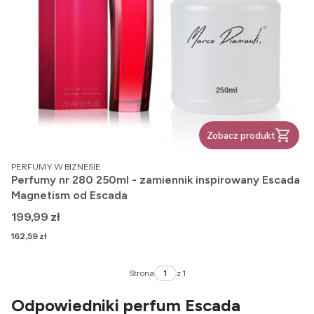
Zobacz produkt
PRODUCENT
PERFUMY W BIZNESIE
Perfumy nr 280 250ml - zamiennik inspirowany Escada
Magnetism od Escada
Cena
199,99 zł
Cena
162,59 zł
Strona
z 1
Odpowiedniki perfum Escada