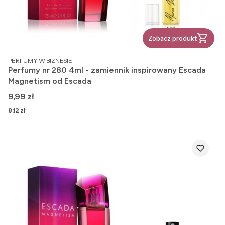
Zobacz produkt
PRODUCENT
PERFUMY W BIZNESIE
Perfumy nr 280 4ml - zamiennik inspirowany Escada
Magnetism od Escada
Cena
9,99 zł
Cena
8,12 zł