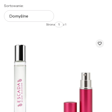
Lista produktów
Sortowanie:
Domyślne
Strona
z 1