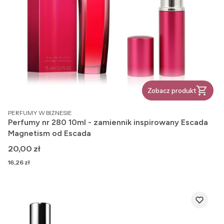
Zobacz produkt
PRODUCENT
PERFUMY W BIZNESIE
Perfumy nr 280 10ml - zamiennik inspirowany Escada
Magnetism od Escada
Cena
20,00 zł
Cena
16,26 zł