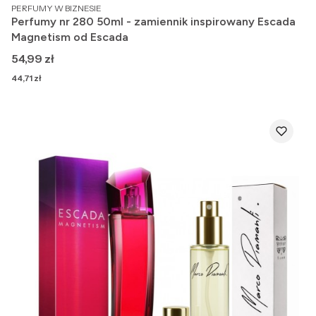
PRODUCENT
PERFUMY W BIZNESIE
Perfumy nr 280 50ml - zamiennik inspirowany Escada
Magnetism od Escada
Cena
54,99 zł
Cena
44,71 zł