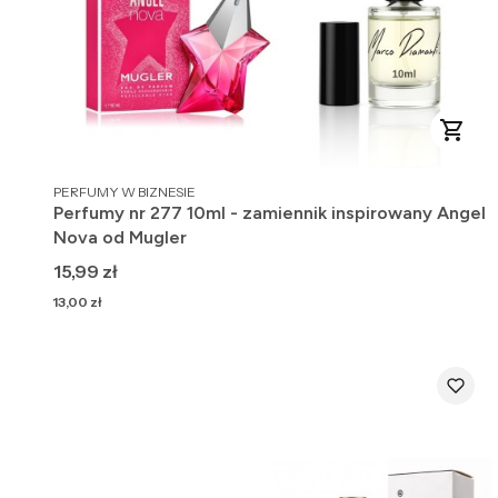
PRODUCENT
PERFUMY W BIZNESIE
Perfumy nr 277 10ml - zamiennik inspirowany Angel
Nova od Mugler
Cena
15,99 zł
Cena
13,00 zł