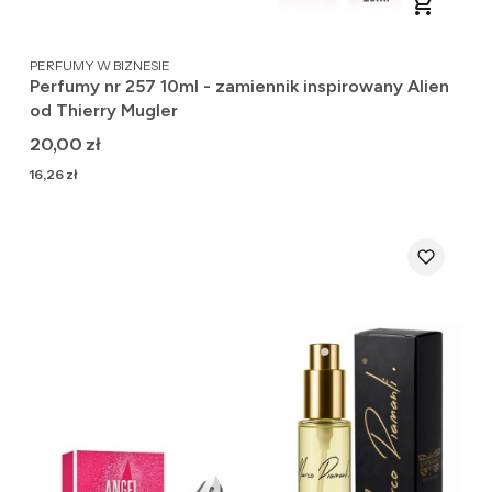
PRODUCENT
PERFUMY W BIZNESIE
Perfumy nr 257 10ml - zamiennik inspirowany Alien
od Thierry Mugler
Cena
20,00 zł
Cena
16,26 zł