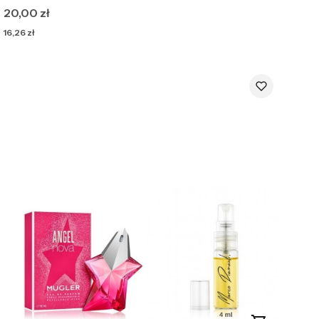
Cena
20,00 zł
Cena
16,26 zł