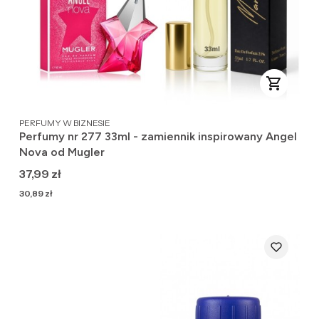
PRODUCENT
PERFUMY W BIZNESIE
Perfumy nr 277 33ml - zamiennik inspirowany Angel
Nova od Mugler
Cena
37,99 zł
Cena
30,89 zł