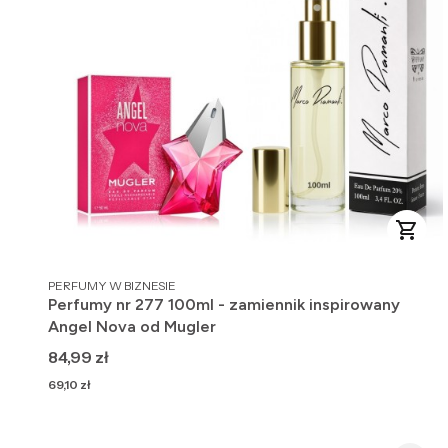
PRODUCENT
PERFUMY W BIZNESIE
Perfumy nr 277 100ml - zamiennik inspirowany
Angel Nova od Mugler
Cena
84,99 zł
Cena
69,10 zł