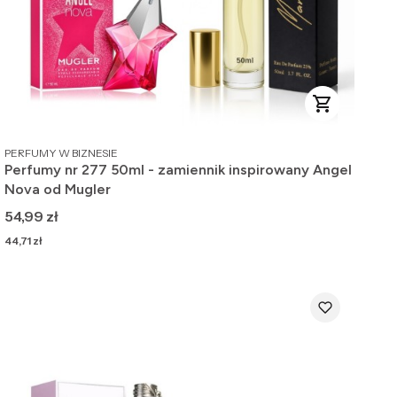
PRODUCENT
PERFUMY W BIZNESIE
Perfumy nr 277 50ml - zamiennik inspirowany Angel
Nova od Mugler
Cena
54,99 zł
Cena
44,71 zł