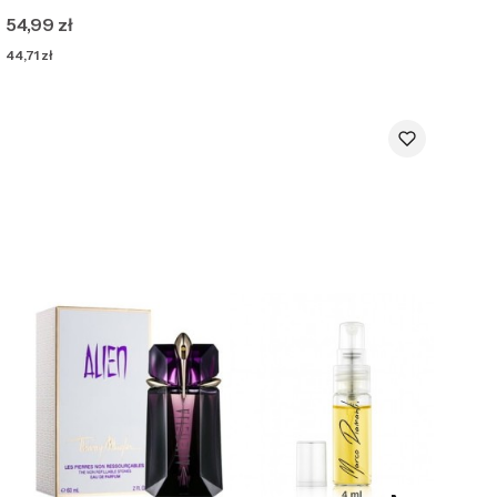
Cena
54,99 zł
Cena
44,71 zł