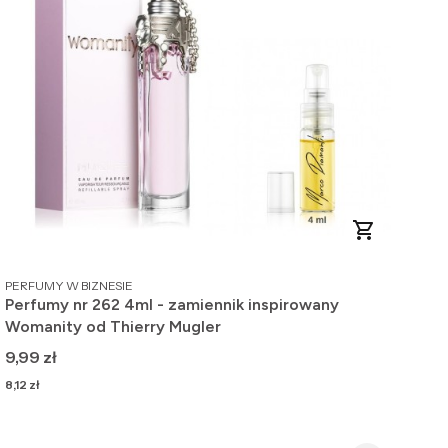
PRODUCENT
PERFUMY W BIZNESIE
Perfumy nr 262 4ml - zamiennik inspirowany
Womanity od Thierry Mugler
Cena
9,99 zł
Cena
8,12 zł