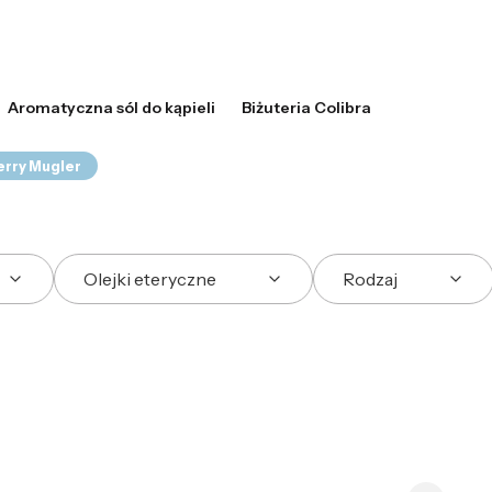
Aromatyczna sól do kąpieli
Biżuteria Colibra
erry Mugler
Olejki eteryczne
Rodzaj