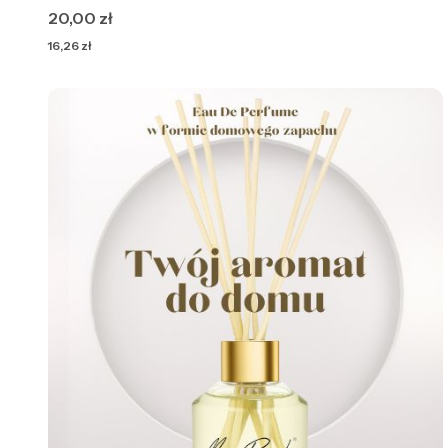
Cena
20,00 zł
Cena
16,26 zł