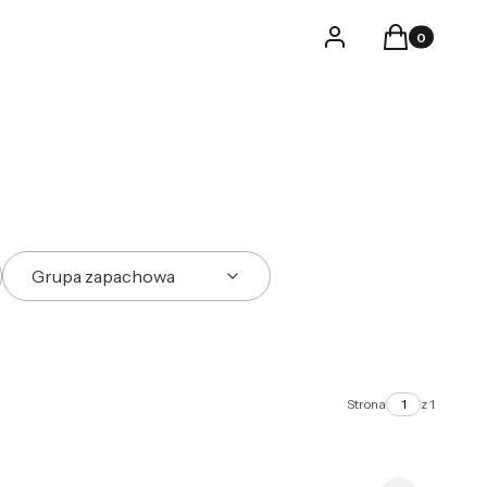
Produkty w k
Logowanie
Koszyk
Grupa zapachowa
Strona
z 1