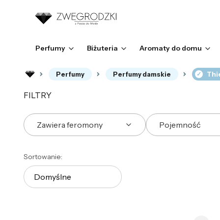
Perfumy
Biżuteria
Aromaty do domu
Perfumy
Perfumy damskie
Thi
FILTRY
Zawiera feromony
Pojemność
Koniec filtrów
Lista produktów
Sortowanie:
Domyślne