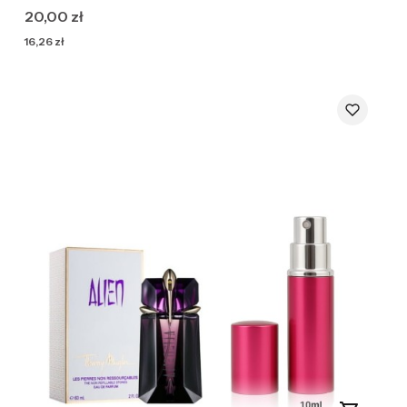
Cena
20,00 zł
Cena
16,26 zł