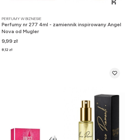
PRODUCENT
PERFUMY W BIZNESIE
Perfumy nr 277 4ml - zamiennik inspirowany Angel
Nova od Mugler
Cena
9,99 zł
Cena
8,12 zł