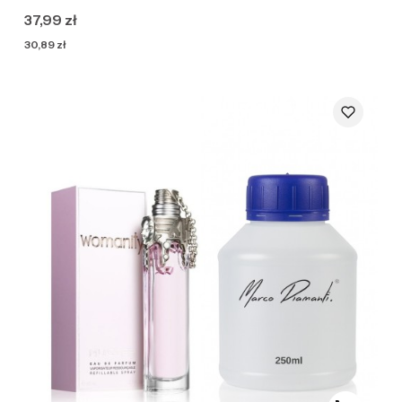
Cena
37,99 zł
Cena
30,89 zł