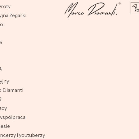
wroty
jna Zegarki
wo
e
A
yjny
 Diamanti
B
acy
współpraca
esie
encerzy i youtuberzy