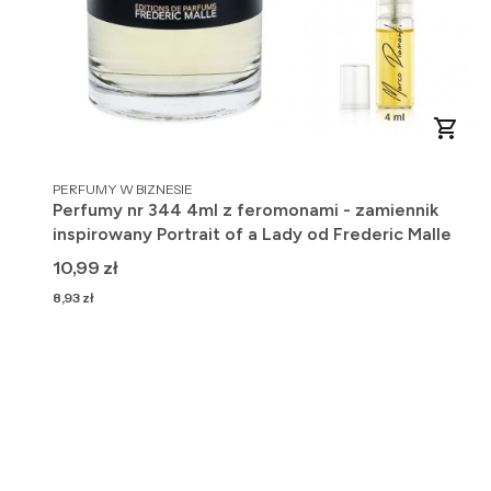
PRODUCENT
PERFUMY W BIZNESIE
Perfumy nr 344 4ml z feromonami - zamiennik
inspirowany Portrait of a Lady od Frederic Malle
Cena
10,99 zł
Cena
8,93 zł