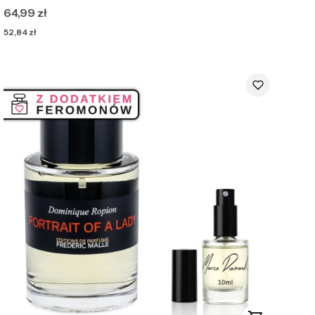
Cena
64,99 zł
Cena
52,84 zł