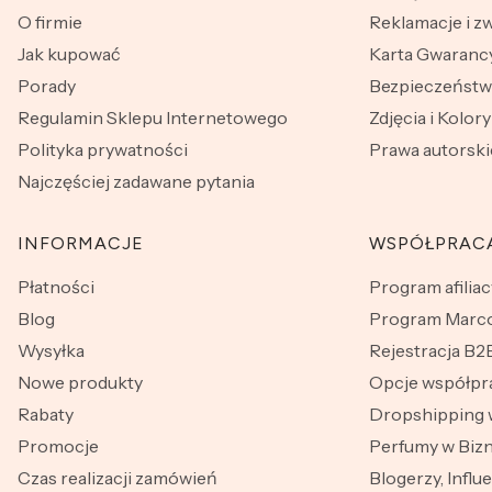
O firmie
Reklamacje i z
Jak kupować
Karta Gwarancy
Porady
Bezpieczeńst
Regulamin Sklepu Internetowego
Zdjęcia i Kolory
Polityka prywatności
Prawa autorski
Najczęściej zadawane pytania
INFORMACJE
WSPÓŁPRAC
Płatności
Program afiliac
Blog
Program Marco
Wysyłka
Rejestracja B2
Nowe produkty
Opcje współpr
Rabaty
Dropshipping 
Promocje
Perfumy w Bizn
Czas realizacji zamówień
Blogerzy, Influ