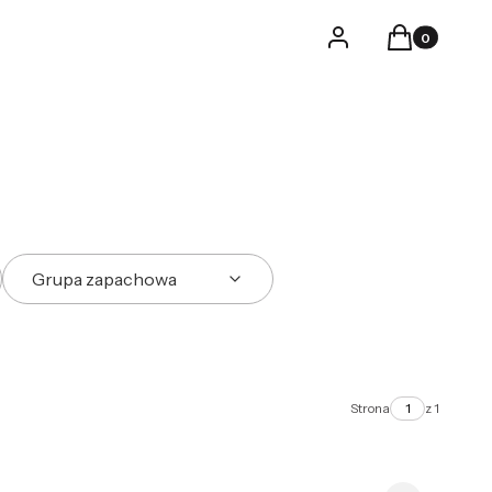
Produkty w k
Logowanie
Koszyk
Grupa zapachowa
Strona
z 1