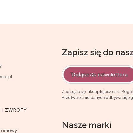
Zapisz się do nas
7
Dołącz do newslettera
Twój adres e-mail
zki.pl
Zapisując się, akceptujesz nasz Regu
Przetwarzanie danych odbywa się zgo
 I ZWROTY
Nasze marki
d umowy