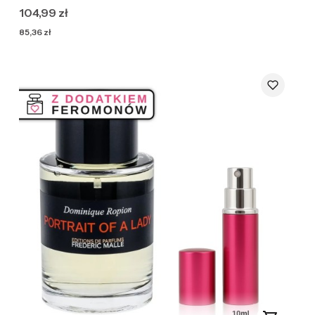
Cena
104,99 zł
Cena
85,36 zł