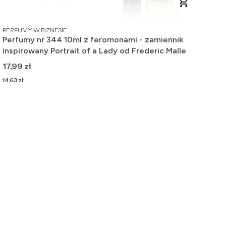
PRODUCENT
PERFUMY W BIZNESIE
Perfumy nr 344 10ml z feromonami - zamiennik
inspirowany Portrait of a Lady od Frederic Malle
Cena
17,99 zł
Cena
14,63 zł