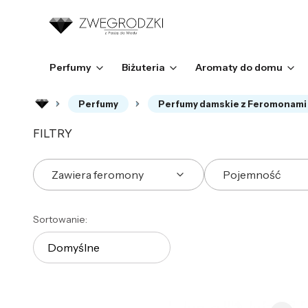
Perfumy
Biżuteria
Aromaty do domu
Perfumy
Perfumy damskie z Feromonami
FILTRY
Zawiera feromony
Pojemność
Koniec filtrów
Lista produktów
Sortowanie:
Domyślne