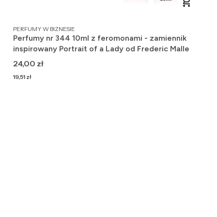
PRODUCENT
PERFUMY W BIZNESIE
Perfumy nr 344 10ml z feromonami - zamiennik
inspirowany Portrait of a Lady od Frederic Malle
Cena
24,00 zł
Cena
19,51 zł