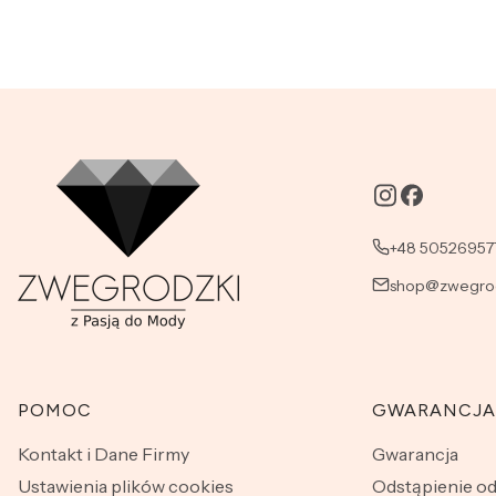
+48 50526957
shop@zwegrod
Linki w stopce
POMOC
GWARANCJA
Kontakt i Dane Firmy
Gwarancja
Ustawienia plików cookies
Odstąpienie o