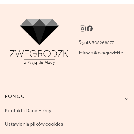
+48 505269577
shop@zwegrodzki.pl
Linki w stopce
POMOC
Kontakt i Dane Firmy
Ustawienia plików cookies