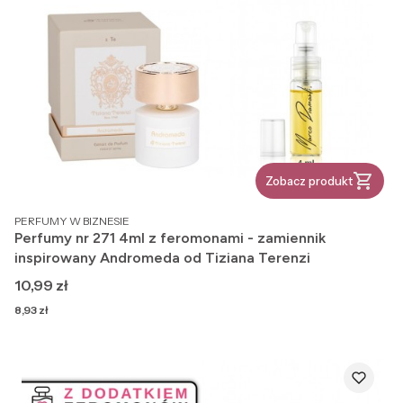
Zobacz produkt
PRODUCENT
PERFUMY W BIZNESIE
Perfumy nr 271 4ml z feromonami - zamiennik
inspirowany Andromeda od Tiziana Terenzi
Cena
10,99 zł
Cena
8,93 zł