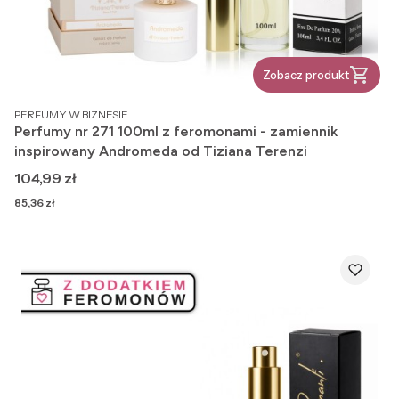
Zobacz produkt
PRODUCENT
PERFUMY W BIZNESIE
Perfumy nr 271 100ml z feromonami - zamiennik
inspirowany Andromeda od Tiziana Terenzi
Cena
104,99 zł
Cena
85,36 zł