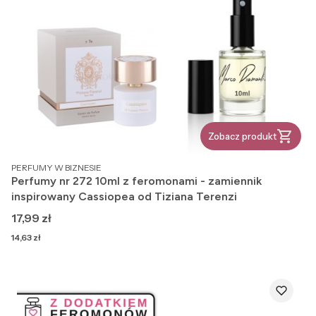
Zobacz produkt
PRODUCENT
PERFUMY W BIZNESIE
Perfumy nr 272 10ml z feromonami - zamiennik
inspirowany Cassiopea od Tiziana Terenzi
Cena
17,99 zł
Cena
14,63 zł