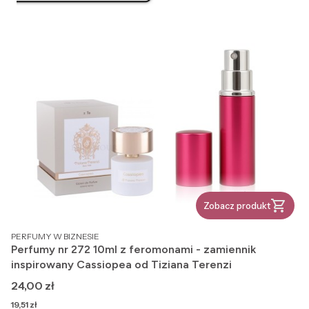
Zobacz produkt
PRODUCENT
PERFUMY W BIZNESIE
Perfumy nr 272 10ml z feromonami - zamiennik
inspirowany Cassiopea od Tiziana Terenzi
Cena
24,00 zł
Cena
19,51 zł