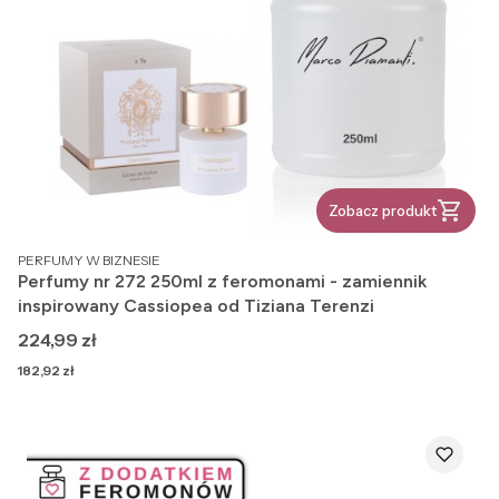
Zobacz produkt
PRODUCENT
PERFUMY W BIZNESIE
Perfumy nr 272 250ml z feromonami - zamiennik
inspirowany Cassiopea od Tiziana Terenzi
Cena
224,99 zł
Cena
182,92 zł