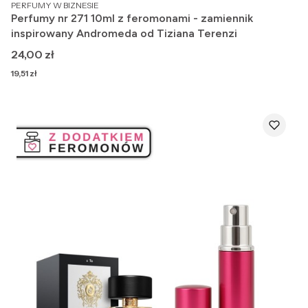
PRODUCENT
PERFUMY W BIZNESIE
Perfumy nr 271 10ml z feromonami - zamiennik
inspirowany Andromeda od Tiziana Terenzi
Cena
24,00 zł
Cena
19,51 zł