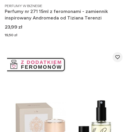
PRODUCENT
PERFUMY W BIZNESIE
Perfumy nr 271 15ml z feromonami - zamiennik
inspirowany Andromeda od Tiziana Terenzi
Cena
23,99 zł
Cena
19,50 zł