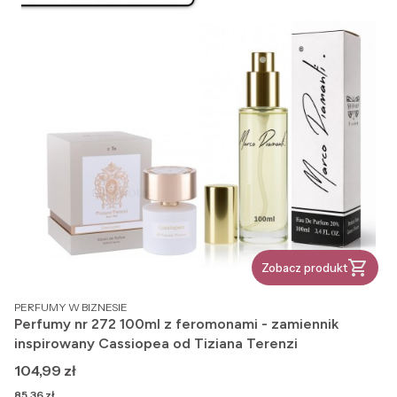
Zobacz produkt
PRODUCENT
PERFUMY W BIZNESIE
Perfumy nr 272 100ml z feromonami - zamiennik
inspirowany Cassiopea od Tiziana Terenzi
Cena
104,99 zł
Cena
85,36 zł