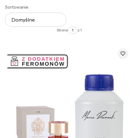
Lista produktów
Sortowanie:
Domyślne
Strona
z 1