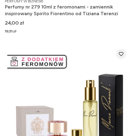
PERFUMY W BIZNESIE
Perfumy nr 279 10ml z feromonami - zamiennik
inspirowany Spirito Fiorentino od Tiziana Terenzi
Cena
24,00 zł
Cena
19,51 zł