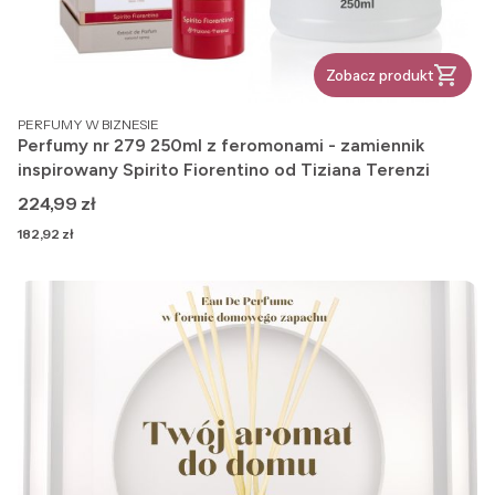
Zobacz produkt
PRODUCENT
PERFUMY W BIZNESIE
Perfumy nr 279 250ml z feromonami - zamiennik
inspirowany Spirito Fiorentino od Tiziana Terenzi
Cena
224,99 zł
Cena
182,92 zł