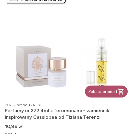
Zobacz produkt
PRODUCENT
PERFUMY W BIZNESIE
Perfumy nr 272 4ml z feromonami - zamiennik
inspirowany Cassiopea od Tiziana Terenzi
Cena
10,99 zł