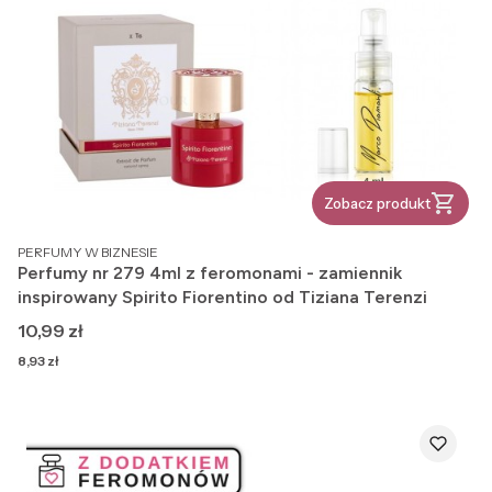
Zobacz produkt
PRODUCENT
PERFUMY W BIZNESIE
Perfumy nr 279 4ml z feromonami - zamiennik
inspirowany Spirito Fiorentino od Tiziana Terenzi
Cena
10,99 zł
Cena
8,93 zł