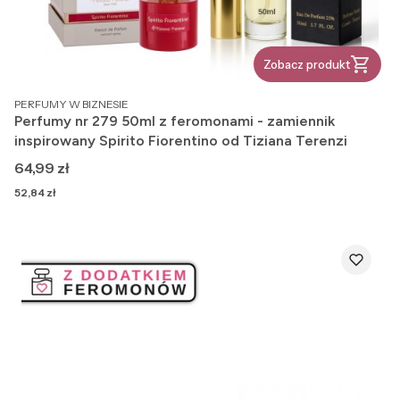
Zobacz produkt
PRODUCENT
PERFUMY W BIZNESIE
Perfumy nr 279 50ml z feromonami - zamiennik
inspirowany Spirito Fiorentino od Tiziana Terenzi
Cena
64,99 zł
Cena
52,84 zł