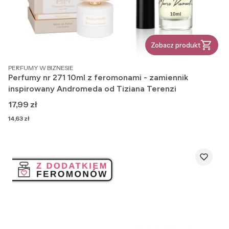
Zobacz produkt
PRODUCENT
PERFUMY W BIZNESIE
Perfumy nr 271 10ml z feromonami - zamiennik
inspirowany Andromeda od Tiziana Terenzi
Cena
17,99 zł
Cena
14,63 zł