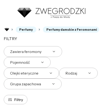
Perfumy
Perfumy damskie z Feromonami
FILTRY
Zawiera feromony
Pojemność
Olejki eteryczne
Rodzaj
Grupa zapachowa
Koniec filtrów
Filtry