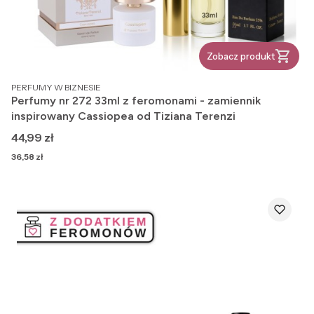
Zobacz produkt
PRODUCENT
PERFUMY W BIZNESIE
Perfumy nr 272 33ml z feromonami - zamiennik
inspirowany Cassiopea od Tiziana Terenzi
Cena
44,99 zł
Cena
36,58 zł