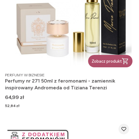
Zobacz produkt
PRODUCENT
PERFUMY W BIZNESIE
Perfumy nr 271 50ml z feromonami - zamiennik
inspirowany Andromeda od Tiziana Terenzi
Cena
64,99 zł
Cena
52,84 zł