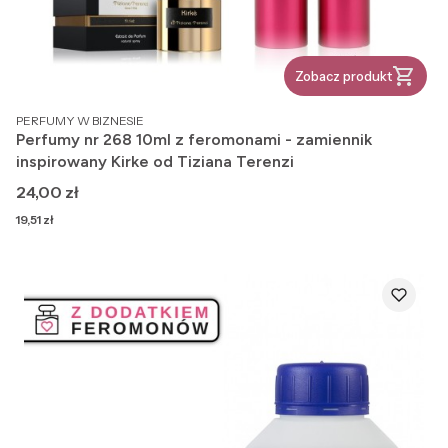
Zobacz produkt
PRODUCENT
PERFUMY W BIZNESIE
Perfumy nr 268 10ml z feromonami - zamiennik
inspirowany Kirke od Tiziana Terenzi
Cena
24,00 zł
Cena
19,51 zł