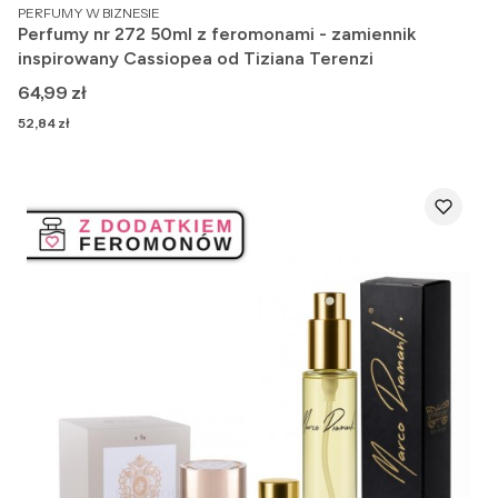
PRODUCENT
PERFUMY W BIZNESIE
Perfumy nr 272 50ml z feromonami - zamiennik
inspirowany Cassiopea od Tiziana Terenzi
Cena
64,99 zł
Cena
52,84 zł