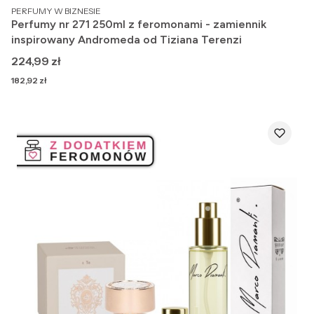
PRODUCENT
PERFUMY W BIZNESIE
Perfumy nr 271 250ml z feromonami - zamiennik
inspirowany Andromeda od Tiziana Terenzi
Cena
224,99 zł
Cena
182,92 zł