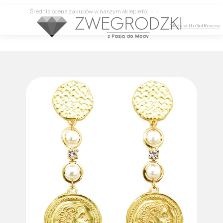
Średnia ocena zakupów w naszym sklepie to:
4.8
Made with GetReview