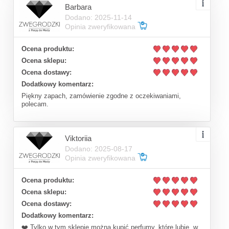
Barbara
Dodano: 2025-11-14
Opinia zweryfikowana
Ocena produktu:
Ocena sklepu:
Ocena dostawy:
Dodatkowy komentarz:
Piękny zapach, zamówienie zgodne z oczekiwaniami,
polecam.
Viktoriia
Dodano: 2025-08-17
Opinia zweryfikowana
Ocena produktu:
Ocena sklepu:
Ocena dostawy:
Dodatkowy komentarz:
❤️ Tylko w tym sklepie można kupić perfumy, które lubię, w