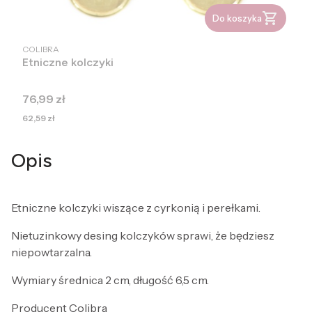
Do koszyka
PRODUCENT
COLIBRA
Etniczne kolczyki
Cena
76,99 zł
Cena
62,59 zł
Opis
Etniczne kolczyki wiszące z cyrkonią i perełkami.
Nietuzinkowy desing kolczyków sprawi, że będziesz
niepowtarzalna.
Wymiary średnica 2 cm, długość 6,5 cm.
Producent Colibra