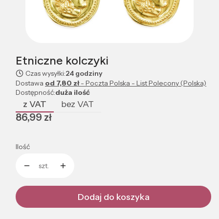
Etniczne kolczyki
Czas wysyłki:
24 godziny
Dostawa
od 7,80 zł
- Poczta Polska - List Polecony (Polska)
Dostępność:
duża ilość
z VAT
bez VAT
Cena
86,99 zł
Ilość
szt.
Dodaj do koszyka