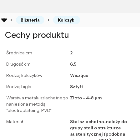
Biżuteria
Kolczyki
Cechy produktu
Średnica cm
2
Długość cm
6,5
Rodzaj kolczyków
Wiszące
Rodzaj bigla
Sztyft
Warstwa metalu szlachetnego
Złoto - 4-8 μm
naniesiona metodą
"electroplateing, PVD"
Materiał
Stal szlachetna-należy do
grupy stali o strukturze
austenitycznej (podobna