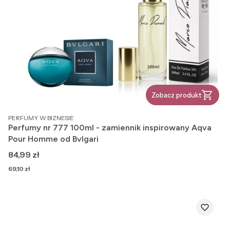
Zobacz produkt
PRODUCENT
PERFUMY W BIZNESIE
Perfumy nr 777 100ml - zamiennik inspirowany Aqva
Pour Homme od Bvlgari
Cena
84,99 zł
Cena
69,10 zł