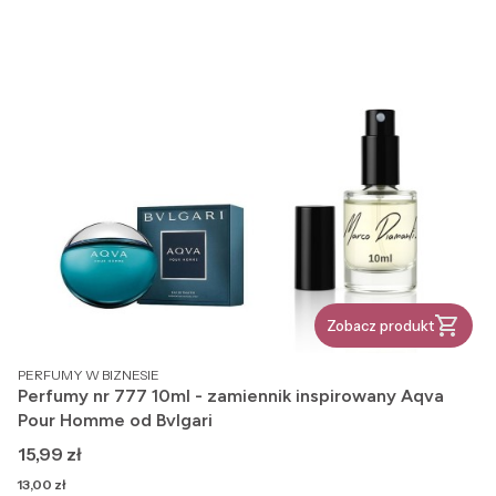
Zobacz produkt
PRODUCENT
PERFUMY W BIZNESIE
Perfumy nr 777 10ml - zamiennik inspirowany Aqva
Pour Homme od Bvlgari
Cena
15,99 zł
Cena
13,00 zł