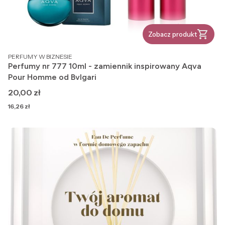
Zobacz produkt
PRODUCENT
PERFUMY W BIZNESIE
Perfumy nr 777 10ml - zamiennik inspirowany Aqva
Pour Homme od Bvlgari
Cena
20,00 zł
Cena
16,26 zł