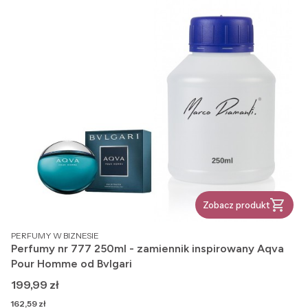
Zobacz produkt
PRODUCENT
PERFUMY W BIZNESIE
Perfumy nr 777 250ml - zamiennik inspirowany Aqva
Pour Homme od Bvlgari
Cena
199,99 zł
Cena
162,59 zł