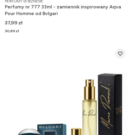
PERFUMY W BIZNESIE
Perfumy nr 777 33ml - zamiennik inspirowany Aqva
Pour Homme od Bvlgari
Cena
37,99 zł
Cena
30,89 zł