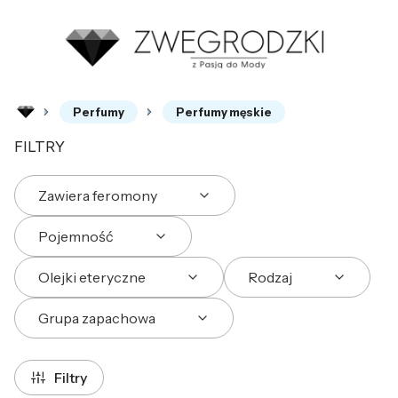
Perfumy
Perfumy męskie
FILTRY
Zawiera feromony
Pojemność
Olejki eteryczne
Rodzaj
Grupa zapachowa
Koniec filtrów
Filtry