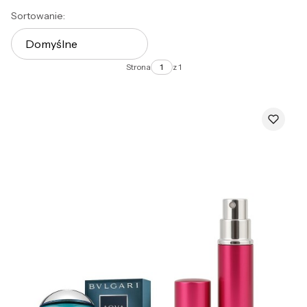
Lista produktów
Sortowanie:
Domyślne
Strona
z 1