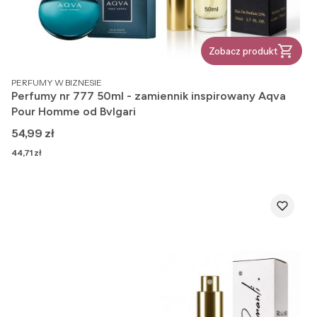
Zobacz produkt
PRODUCENT
PERFUMY W BIZNESIE
Perfumy nr 777 50ml - zamiennik inspirowany Aqva
Pour Homme od Bvlgari
Cena
54,99 zł
Cena
44,71 zł