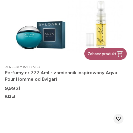
Zobacz produkt
PRODUCENT
PERFUMY W BIZNESIE
Perfumy nr 777 4ml - zamiennik inspirowany Aqva
Pour Homme od Bvlgari
Cena
9,99 zł
Cena
8,12 zł