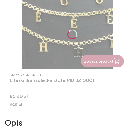
Zobacz produkt
PRODUCENT
MARCO DIAMANTI
Literki Bransoletka złote MD BZ 0001
Cena
85,99 zł
Cena
69,91 zł
Opis