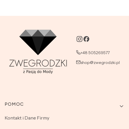
+48 505269577
shop@zwegrodzki.pl
Linki w stopce
POMOC
Kontakt i Dane Firmy