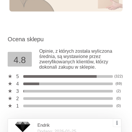
Ocena sklepu
Opinie, z których została wyliczona
średnia, są wystawione przez
4.8
zweryfikowanych klientów, którzy
dokonali zakupu w sklepie.
5
(322)
4
(69)
3
(2)
2
(0)
1
(0)
Endrik
Dodano: 2026-01-25