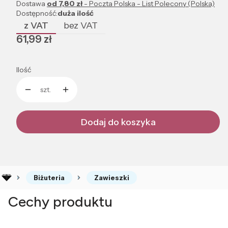
Dostawa
od 7,80 zł
- Poczta Polska - List Polecony (Polska)
Dostępność:
duża ilość
z VAT
bez VAT
Cena
61,99 zł
Ilość
szt.
Dodaj do koszyka
Biżuteria
Zawieszki
Cechy produktu