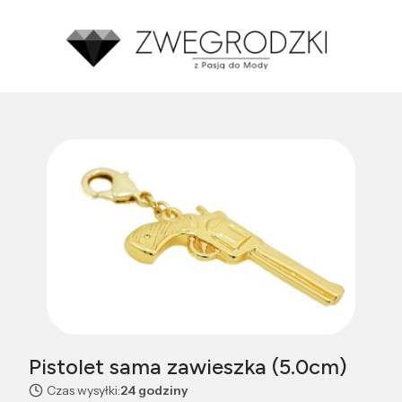
Średnia ocena zakupów w naszym sklepie to:
4.8
Made with GetReview
Pistolet sama zawieszka (5.0cm)
Czas wysyłki:
24 godziny