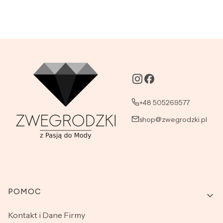
+48 505269577
shop@zwegrodzki.pl
Linki w stopce
POMOC
Kontakt i Dane Firmy