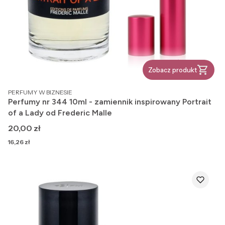
Zobacz produkt
PRODUCENT
PERFUMY W BIZNESIE
Perfumy nr 344 10ml - zamiennik inspirowany Portrait
of a Lady od Frederic Malle
Cena
20,00 zł
Cena
16,26 zł