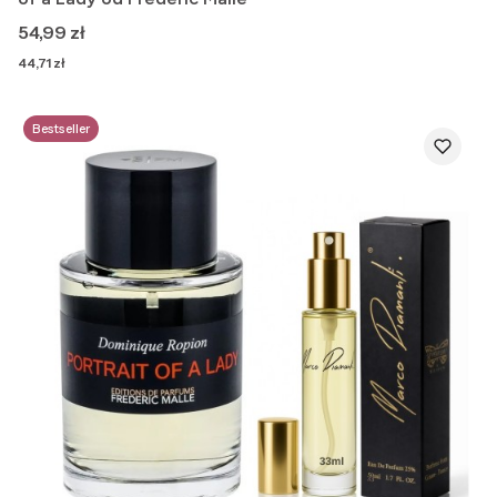
Cena
54,99 zł
Cena
44,71 zł
Bestseller