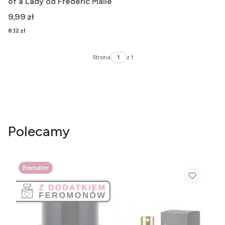
of a Lady od Frederic Malle
Cena
9,99 zł
Cena
8,12 zł
Strona
z 1
Polecamy
Bestseller