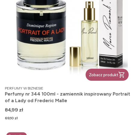
Zobacz produkt
PRODUCENT
PERFUMY W BIZNESIE
Perfumy nr 344 100ml - zamiennik inspirowany Portrait
of a Lady od Frederic Malle
Cena
84,99 zł
Cena
69,10 zł