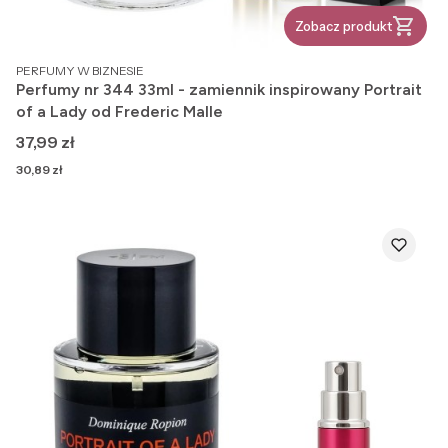
Zobacz produkt
PRODUCENT
PERFUMY W BIZNESIE
Perfumy nr 344 33ml - zamiennik inspirowany Portrait
of a Lady od Frederic Malle
Cena
37,99 zł
Cena
30,89 zł