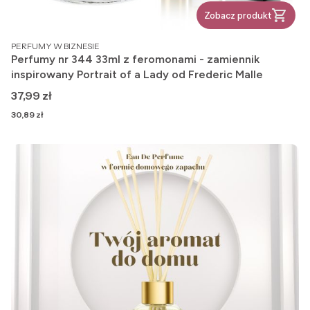
Zobacz produkt
PRODUCENT
PERFUMY W BIZNESIE
Perfumy nr 344 33ml z feromonami - zamiennik
inspirowany Portrait of a Lady od Frederic Malle
Cena
37,99 zł
Cena
30,89 zł