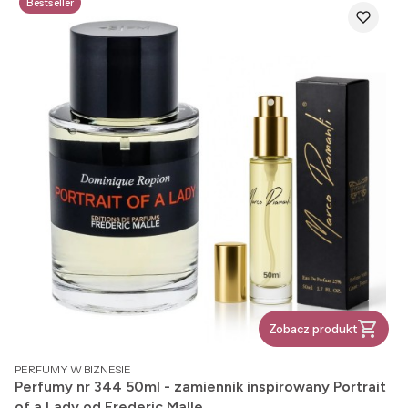
Bestseller
Zobacz produkt
PRODUCENT
PERFUMY W BIZNESIE
Perfumy nr 344 50ml - zamiennik inspirowany Portrait
of a Lady od Frederic Malle