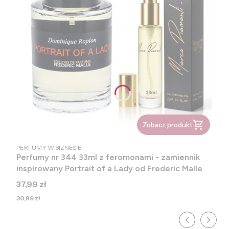
Zobacz produkt
PRODUCENT
PERFUMY W BIZNESIE
Perfumy nr 344 33ml z feromonami - zamiennik
inspirowany Portrait of a Lady od Frederic Malle
Cena
37,99 zł
Cena
30,89 zł