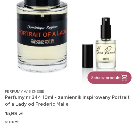
Zobacz produkt
PRODUCENT
PERFUMY W BIZNESIE
Perfumy nr 344 10ml - zamiennik inspirowany Portrait
of a Lady od Frederic Malle
Cena
15,99 zł
Cena
13,00 zł