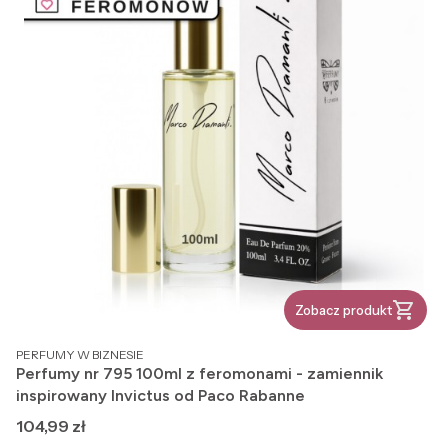
Zobacz produkt
PRODUCENT
PERFUMY W BIZNESIE
Perfumy nr 795 100ml z feromonami - zamiennik
inspirowany Invictus od Paco Rabanne
Cena
104,99 zł