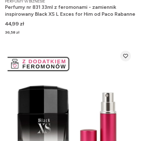
PERFUMY W BIZNESIE
Perfumy nr 831 33ml z feromonami - zamiennik
inspirowany Black XS L Exces for Him od Paco Rabanne
Cena
44,99 zł
Cena
36,58 zł