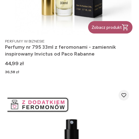
Zobacz produkt
PRODUCENT
PERFUMY W BIZNESIE
Perfumy nr 795 33ml z feromonami - zamiennik
inspirowany Invictus od Paco Rabanne
Cena
44,99 zł
Cena
36,58 zł