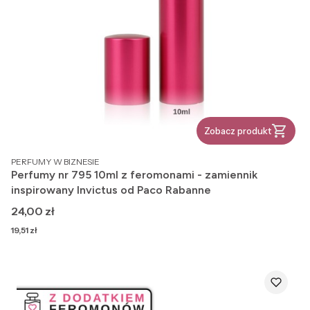
Zobacz produkt
PRODUCENT
PERFUMY W BIZNESIE
Perfumy nr 795 10ml z feromonami - zamiennik
inspirowany Invictus od Paco Rabanne
Cena
24,00 zł
Cena
19,51 zł