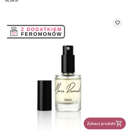
Cena
36,58 zł
Zobacz produkt