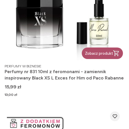
Zobacz produkt
PRODUCENT
PERFUMY W BIZNESIE
Perfumy nr 831 10ml z feromonami - zamiennik
inspirowany Black XS L Exces for Him od Paco Rabanne
Cena
15,99 zł
Cena
13,00 zł