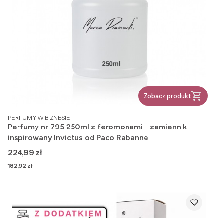
Zobacz produkt
PRODUCENT
PERFUMY W BIZNESIE
Perfumy nr 795 250ml z feromonami - zamiennik
inspirowany Invictus od Paco Rabanne
Cena
224,99 zł
Cena
182,92 zł