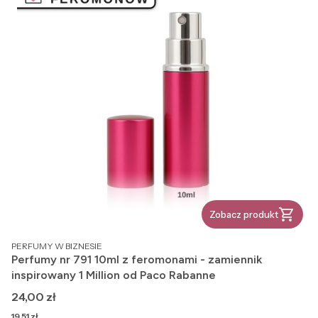
Zobacz produkt
PRODUCENT
PERFUMY W BIZNESIE
Perfumy nr 791 10ml z feromonami - zamiennik
inspirowany 1 Million od Paco Rabanne
Cena
24,00 zł
Cena
19,51 zł