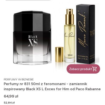
Zobacz produkt
PRODUCENT
PERFUMY W BIZNESIE
Perfumy nr 831 50ml z feromonami - zamiennik
inspirowany Black XS L Exces for Him od Paco Rabanne
Cena
64,99 zł
Cena
52,84 zł