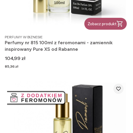
Zobacz produkt
PRODUCENT
PERFUMY W BIZNESIE
Perfumy nr 815 100ml z feromonami - zamiennik
inspirowany Pure XS od Rabanne
Cena
104,99 zł
Cena
85,36 zł