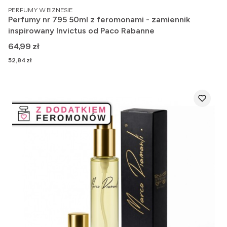
PRODUCENT
PERFUMY W BIZNESIE
Perfumy nr 795 50ml z feromonami - zamiennik
inspirowany Invictus od Paco Rabanne
Cena
64,99 zł
Cena
52,84 zł