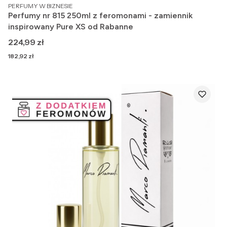
PRODUCENT
PERFUMY W BIZNESIE
Perfumy nr 815 250ml z feromonami - zamiennik
inspirowany Pure XS od Rabanne
Cena
224,99 zł
Cena
182,92 zł