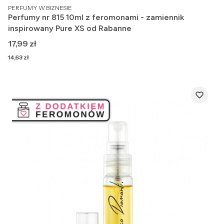
PRODUCENT
PERFUMY W BIZNESIE
Perfumy nr 815 10ml z feromonami - zamiennik
inspirowany Pure XS od Rabanne
Cena
17,99 zł
Cena
14,63 zł