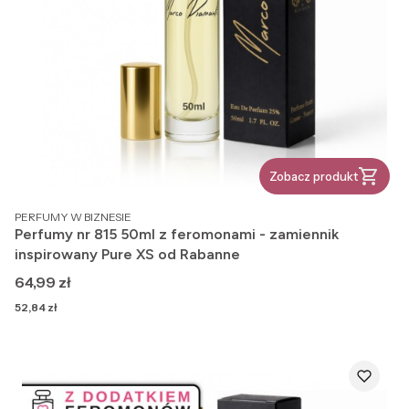
Zobacz produkt
PRODUCENT
PERFUMY W BIZNESIE
Perfumy nr 815 50ml z feromonami - zamiennik
inspirowany Pure XS od Rabanne
Cena
64,99 zł
Cena
52,84 zł