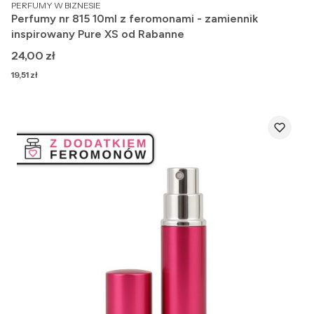
PRODUCENT
PERFUMY W BIZNESIE
Perfumy nr 815 10ml z feromonami - zamiennik
inspirowany Pure XS od Rabanne
Cena
24,00 zł
Cena
19,51 zł