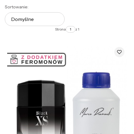
Lista produktów
Sortowanie:
Domyślne
Strona
z 1