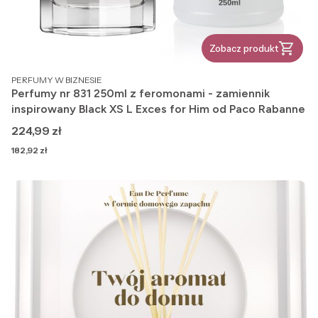
Zobacz produkt
PRODUCENT
PERFUMY W BIZNESIE
Perfumy nr 831 250ml z feromonami - zamiennik
inspirowany Black XS L Exces for Him od Paco Rabanne
Cena
224,99 zł
Cena
182,92 zł