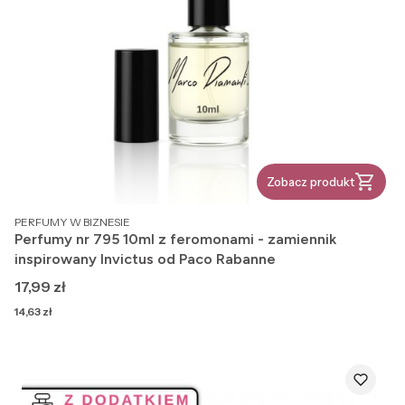
Zobacz produkt
PRODUCENT
PERFUMY W BIZNESIE
Perfumy nr 795 10ml z feromonami - zamiennik
inspirowany Invictus od Paco Rabanne
Cena
17,99 zł
Cena
14,63 zł