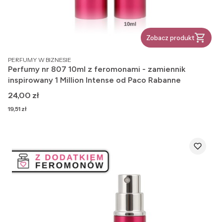
Zobacz produkt
PRODUCENT
PERFUMY W BIZNESIE
Perfumy nr 807 10ml z feromonami - zamiennik
inspirowany 1 Million Intense od Paco Rabanne
Cena
24,00 zł
Cena
19,51 zł