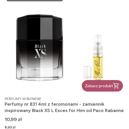
Zobacz produkt
PRODUCENT
PERFUMY W BIZNESIE
Perfumy nr 831 4ml z feromonami - zamiennik
inspirowany Black XS L Exces for Him od Paco Rabanne
Cena
10,99 zł
Cena
8,93 zł