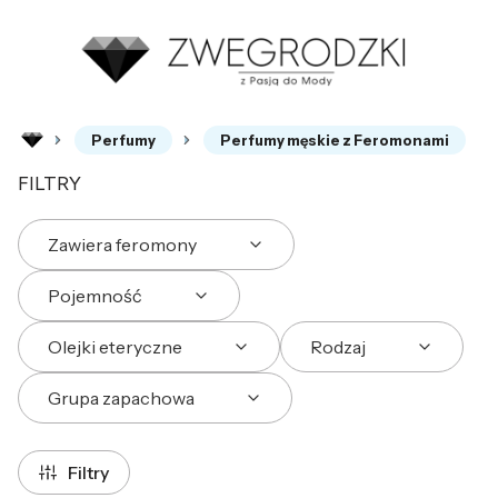
Perfumy
Perfumy męskie z Feromonami
FILTRY
Zawiera feromony
Pojemność
Olejki eteryczne
Rodzaj
Grupa zapachowa
Koniec filtrów
Filtry