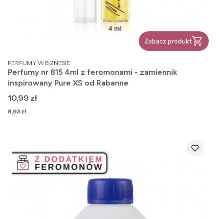
Zobacz produkt
PRODUCENT
PERFUMY W BIZNESIE
Perfumy nr 815 4ml z feromonami - zamiennik
inspirowany Pure XS od Rabanne
Cena
10,99 zł
Cena
8,93 zł