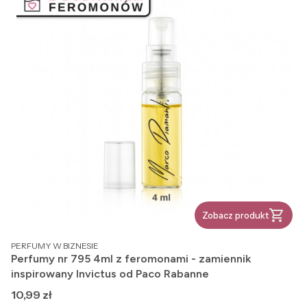
Zobacz produkt
PRODUCENT
PERFUMY W BIZNESIE
Perfumy nr 795 4ml z feromonami - zamiennik
inspirowany Invictus od Paco Rabanne
Cena
10,99 zł