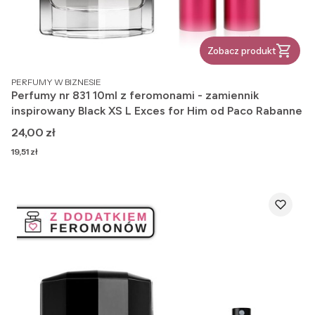
Zobacz produkt
PRODUCENT
PERFUMY W BIZNESIE
Perfumy nr 831 10ml z feromonami - zamiennik
inspirowany Black XS L Exces for Him od Paco Rabanne
Cena
24,00 zł
Cena
19,51 zł