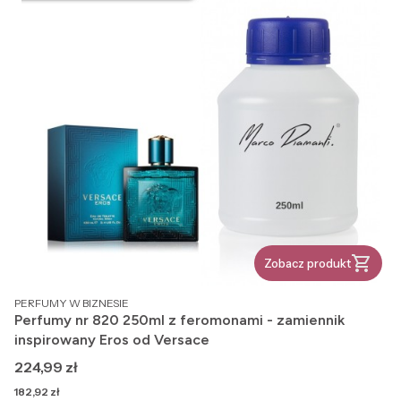
Zobacz produkt
PRODUCENT
PERFUMY W BIZNESIE
Perfumy nr 820 250ml z feromonami - zamiennik
inspirowany Eros od Versace
Cena
224,99 zł
Cena
182,92 zł