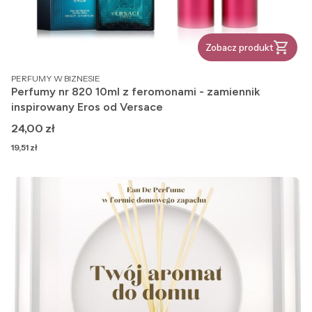
Zobacz produkt
PRODUCENT
PERFUMY W BIZNESIE
Perfumy nr 820 10ml z feromonami - zamiennik
inspirowany Eros od Versace
Cena
24,00 zł
Cena
19,51 zł