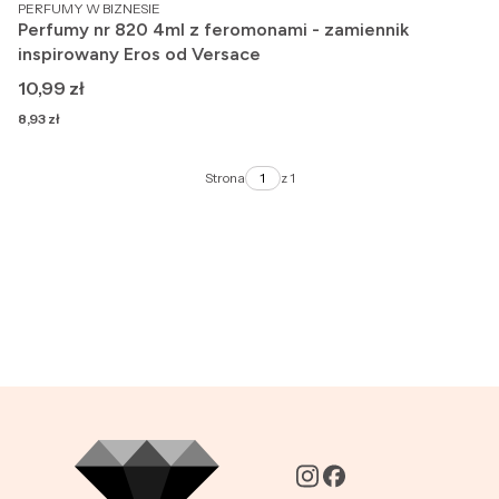
PRODUCENT
PERFUMY W BIZNESIE
Perfumy nr 820 4ml z feromonami - zamiennik
inspirowany Eros od Versace
Cena
10,99 zł
Cena
8,93 zł
Strona
z 1