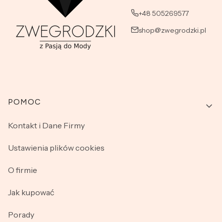
+48 505269577
shop@zwegrodzki.pl
Linki w stopce
POMOC
Kontakt i Dane Firmy
Ustawienia plików cookies
O firmie
Jak kupować
Porady