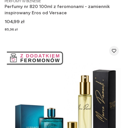
PERFUMY W BIZNESIE
Perfumy nr 820 100ml z feromonami - zamiennik
inspirowany Eros od Versace
Cena
104,99 zł
Cena
85,36 zł