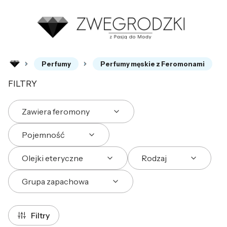
Perfumy
Perfumy męskie z Feromonami
FILTRY
Zawiera feromony
Pojemność
Olejki eteryczne
Rodzaj
Grupa zapachowa
Koniec filtrów
Filtry