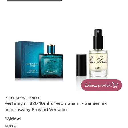
Zobacz produkt
PRODUCENT
PERFUMY W BIZNESIE
Perfumy nr 820 10ml z feromonami - zamiennik
inspirowany Eros od Versace
Cena
17,99 zł
Cena
14,63 zł