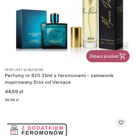
Zobacz produkt
PRODUCENT
PERFUMY W BIZNESIE
Perfumy nr 820 33ml z feromonami - zamiennik
inspirowany Eros od Versace
Cena
44,99 zł
Cena
36,58 zł