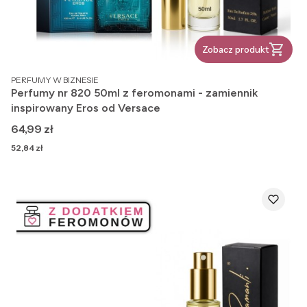
Zobacz produkt
PRODUCENT
PERFUMY W BIZNESIE
Perfumy nr 820 50ml z feromonami - zamiennik
inspirowany Eros od Versace
Cena
64,99 zł
Cena
52,84 zł