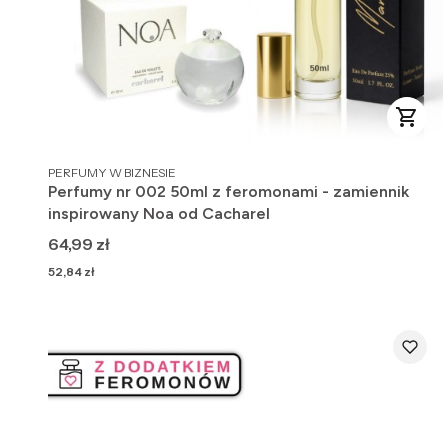
PRODUCENT
PERFUMY W BIZNESIE
Perfumy nr 002 50ml z feromonami - zamiennik
inspirowany Noa od Cacharel
Cena
64,99 zł
Cena
52,84 zł