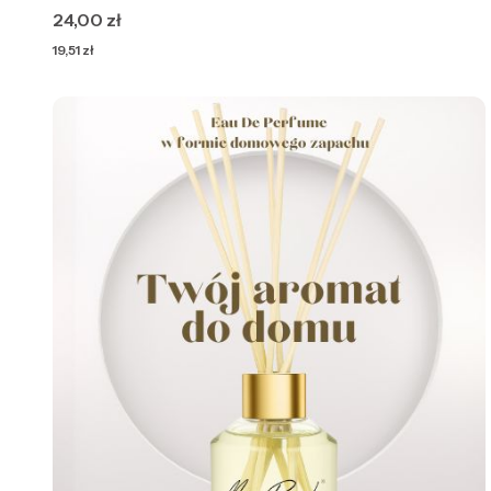
Cena
24,00 zł
Cena
19,51 zł