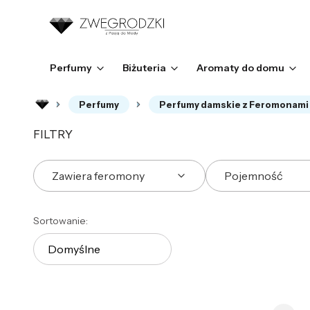
Perfumy
Biżuteria
Aromaty do domu
Perfumy
Perfumy damskie z Feromonami
FILTRY
Zawiera feromony
Pojemność
Koniec filtrów
Lista produktów
Sortowanie:
Domyślne