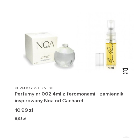
PRODUCENT
PERFUMY W BIZNESIE
Perfumy nr 002 4ml z feromonami - zamiennik
inspirowany Noa od Cacharel
Cena
10,99 zł
Cena
8,93 zł