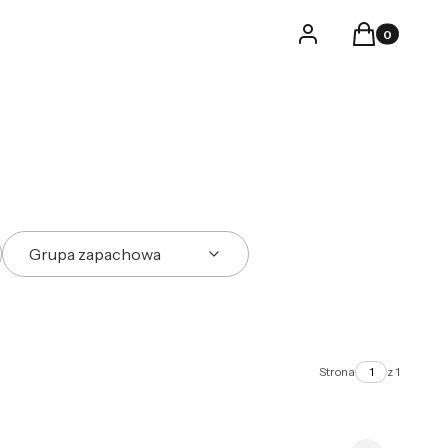
Produkty w k
Logowanie
Koszyk
Grupa zapachowa
Strona
z 1