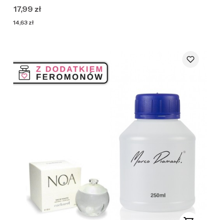
Cena
17,99 zł
Cena
14,63 zł