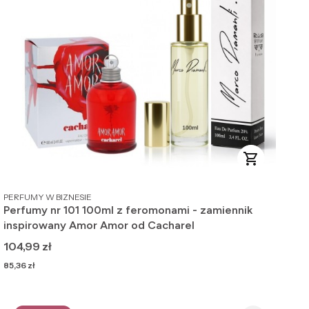
PRODUCENT
PERFUMY W BIZNESIE
Perfumy nr 101 100ml z feromonami - zamiennik
inspirowany Amor Amor od Cacharel
Cena
104,99 zł
Cena
85,36 zł