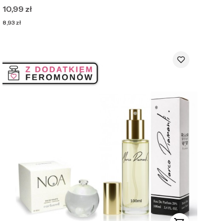
Cena
10,99 zł
Cena
8,93 zł