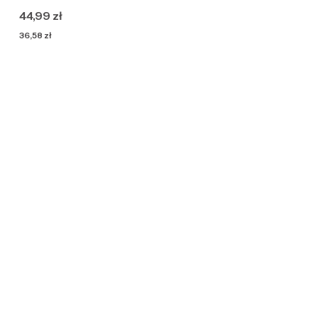
Cena
44,99 zł
Cena
36,58 zł