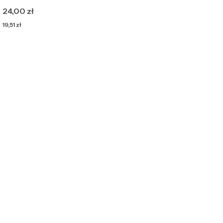
Cena
24,00 zł
Cena
19,51 zł