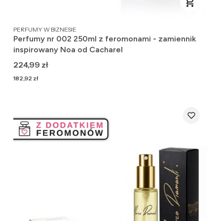
PRODUCENT
PERFUMY W BIZNESIE
Perfumy nr 002 250ml z feromonami - zamiennik
inspirowany Noa od Cacharel
Cena
224,99 zł
Cena
182,92 zł