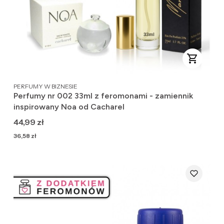
PRODUCENT
PERFUMY W BIZNESIE
Perfumy nr 002 33ml z feromonami - zamiennik
inspirowany Noa od Cacharel
Cena
44,99 zł
Cena
36,58 zł