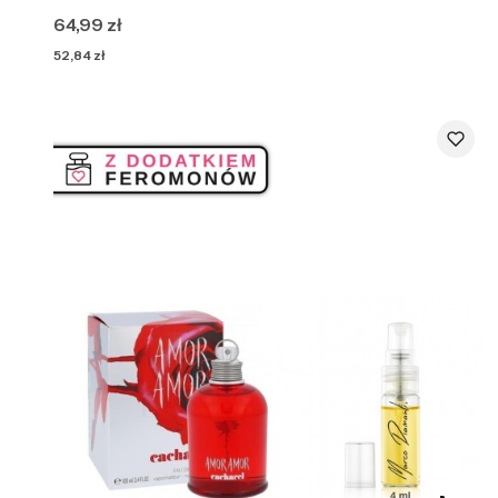
Cena
64,99 zł
Cena
52,84 zł