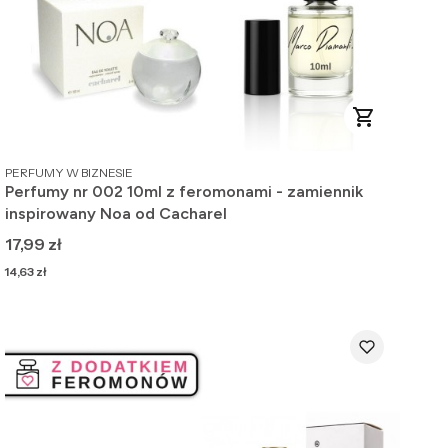
PRODUCENT
PERFUMY W BIZNESIE
Perfumy nr 002 10ml z feromonami - zamiennik
inspirowany Noa od Cacharel
Cena
17,99 zł
Cena
14,63 zł