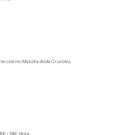
a czarno Myszka doda Ci uroku.
8K i 24K złota