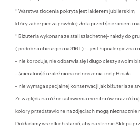
* Warstwa złocenia pokryta jest lakierem jubilerskim,
który zabezpiecza powłokę złota przed ścieraniem i na
* Biżuteria wykonana ze stali szlachetnej-należy do gru
( podobna chirurgiczna 316 L) : - jest hipoalergiczna i
- nie koroduje, nie odbarwia się i długo cieszy swoim b
- ścieralność uzależniona od noszenia i od pH ciała
- nie wymaga specjalnej konserwacji jak biżuteria ze sre
Ze względu na różne ustawienia monitorów oraz różną
kolory przedstawione na zdjęciach mogą nieznacznie r
Dokładamy wszelkich starań, aby na stronie Sklepu prze