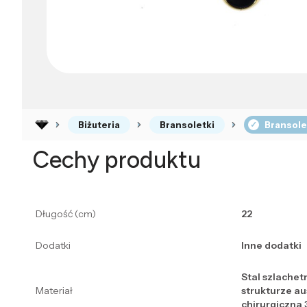
Biżuteria
Bransoletki
Bransole
Cechy produktu
Długość (cm)
22
Dodatki
Inne dodatki
Stal szlachet
Materiał
strukturze a
chirurgiczna 