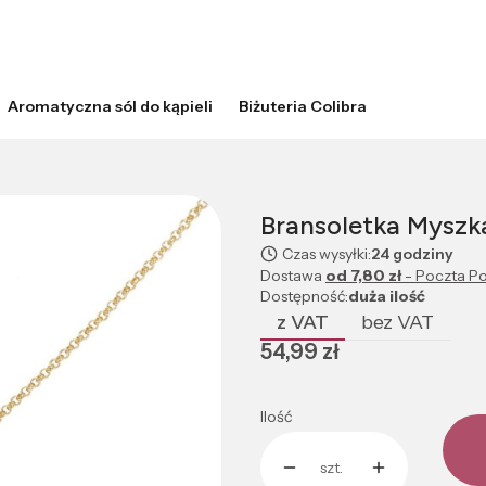
Aromatyczna sól do kąpieli
Biżuteria Colibra
Bransoletka Myszk
Czas wysyłki:
24 godziny
Dostawa
od 7,80 zł
- Poczta Po
Dostępność:
duża ilość
z VAT
bez VAT
Cena
54,99 zł
Ilość
szt.