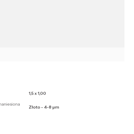
1,5 x 1,00
naniesiona
Złoto - 4-8 μm