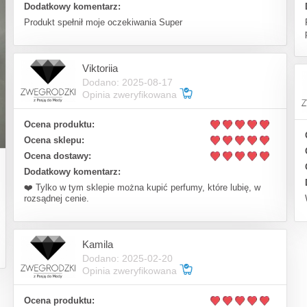
Dodatkowy komentarz:
Produkt spełnił moje oczekiwania Super
Viktoriia
Dodano: 2025-08-17
Opinia zweryfikowana
Ocena produktu:
Ocena sklepu:
Ocena dostawy:
Dodatkowy komentarz:
❤️ Tylko w tym sklepie można kupić perfumy, które lubię, w
rozsądnej cenie.
Kamila
Dodano: 2025-02-20
Opinia zweryfikowana
Ocena produktu: