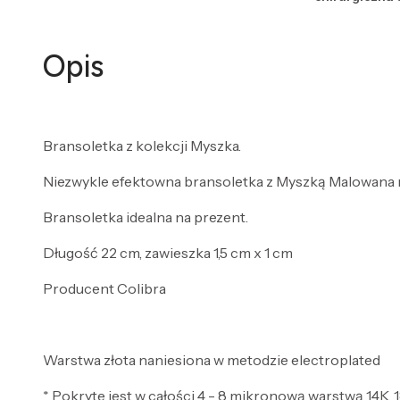
Opis
Bransoletka z kolekcji Myszka.
Niezwykle efektowna bransoletka z Myszką Malowana n
Bransoletka idealna na prezent.
Długość 22 cm, zawieszka 1,5 cm x 1 cm
Producent Colibra
Warstwa złota naniesiona w metodzie electroplated
* Pokryte jest w całości 4 - 8 mikronową warstwą 14K, 1