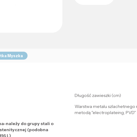
tka Myszka
Długość zawieszki (cm)
Warstwa metalu szlachetnego 
metodą "electroplateing, PVD"
na-należy do grupy stali o
ustenitycznej (podobna
316 L)