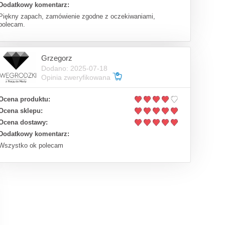
Dodatkowy komentarz:
Piękny zapach, zamówienie zgodne z oczekiwaniami,
polecam.
Grzegorz
Dodano: 2025-07-18
Opinia zweryfikowana
Ocena produktu:
Ocena sklepu:
Ocena dostawy:
Dodatkowy komentarz:
Wszystko ok polecam