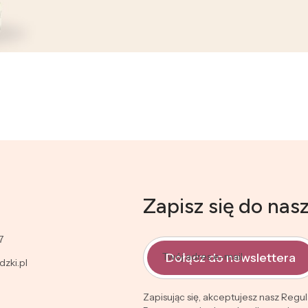
Zapisz się do nas
7
Dołącz do newslettera
Twój adres e-mail
zki.pl
Zapisując się, akceptujesz nasz Regu