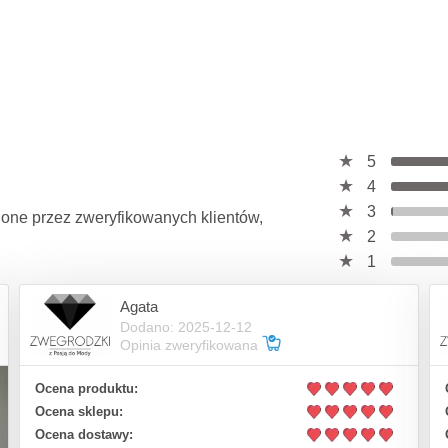
5
4
3
wione przez zweryfikowanych klientów,
2
1
Agata
Dodano: 2025-12-12
Opinia zweryfikowana
Ocena produktu:
Ocena sklepu:
Ocena dostawy: