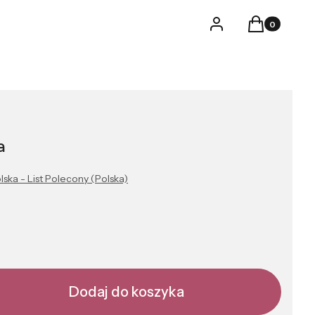
Produkty w k
Logowanie
Koszyk
a
lska - List Polecony (Polska)
Dodaj do koszyka