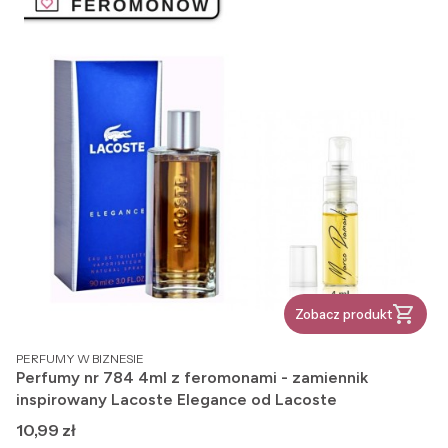
Zobacz produkt
PRODUCENT
PERFUMY W BIZNESIE
Perfumy nr 784 4ml z feromonami - zamiennik
inspirowany Lacoste Elegance od Lacoste
Cena
10,99 zł