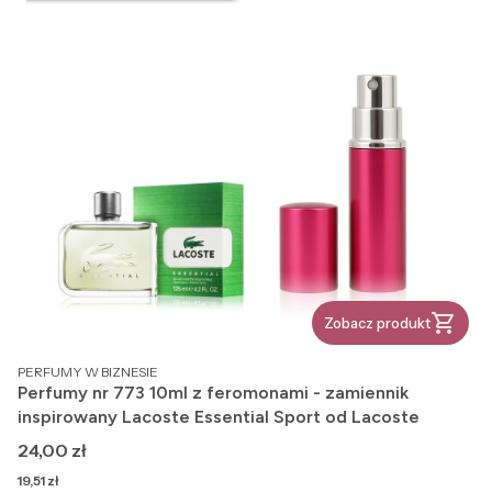
Zobacz produkt
PRODUCENT
PERFUMY W BIZNESIE
Perfumy nr 773 10ml z feromonami - zamiennik
inspirowany Lacoste Essential Sport od Lacoste
Cena
24,00 zł
Cena
19,51 zł