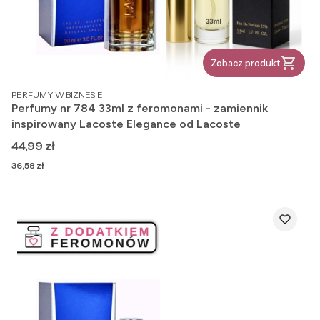
Zobacz produkt
PRODUCENT
PERFUMY W BIZNESIE
Perfumy nr 784 33ml z feromonami - zamiennik
inspirowany Lacoste Elegance od Lacoste
Cena
44,99 zł
Cena
36,58 zł