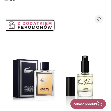
Cena
36,58 zł
Zobacz produkt