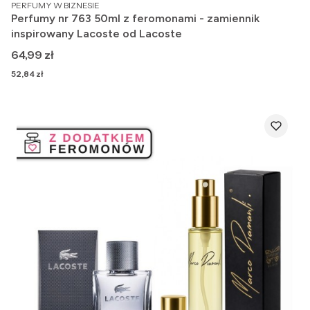
PRODUCENT
PERFUMY W BIZNESIE
Perfumy nr 763 50ml z feromonami - zamiennik
inspirowany Lacoste od Lacoste
Cena
64,99 zł
Cena
52,84 zł