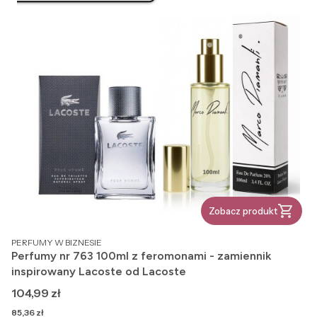
Zobacz produkt
PRODUCENT
PERFUMY W BIZNESIE
Perfumy nr 763 100ml z feromonami - zamiennik
inspirowany Lacoste od Lacoste
Cena
104,99 zł
Cena
85,36 zł