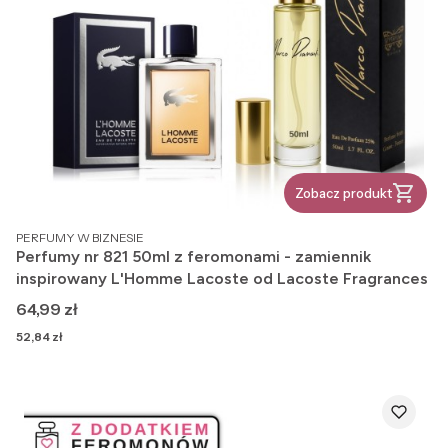
Zobacz produkt
PRODUCENT
PERFUMY W BIZNESIE
Perfumy nr 821 50ml z feromonami - zamiennik
inspirowany L'Homme Lacoste od Lacoste Fragrances
Cena
64,99 zł
Cena
52,84 zł