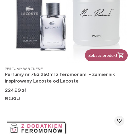
Zobacz produkt
PRODUCENT
PERFUMY W BIZNESIE
Perfumy nr 763 250ml z feromonami - zamiennik
inspirowany Lacoste od Lacoste
Cena
224,99 zł
Cena
182,92 zł