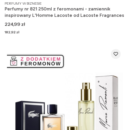
PRODUCENT
PERFUMY W BIZNESIE
Perfumy nr 821 250ml z feromonami - zamiennik
inspirowany L'Homme Lacoste od Lacoste Fragrances
Cena
224,99 zł
Cena
182,92 zł