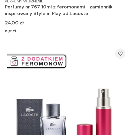
PERFUMY W BIZNESIE
Perfumy nr 767 10ml z feromonami - zamiennik
inspirowany Style in Play od Lacoste
Cena
24,00 zł
Cena
19,51 zł