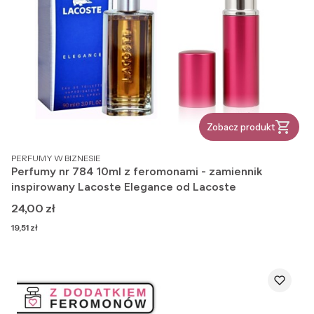
Zobacz produkt
PRODUCENT
PERFUMY W BIZNESIE
Perfumy nr 784 10ml z feromonami - zamiennik
inspirowany Lacoste Elegance od Lacoste
Cena
24,00 zł
Cena
19,51 zł