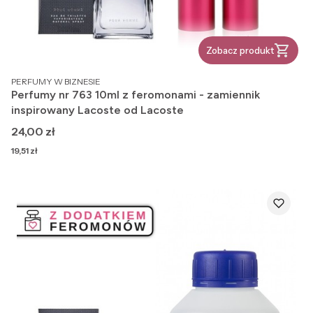
Zobacz produkt
PRODUCENT
PERFUMY W BIZNESIE
Perfumy nr 763 10ml z feromonami - zamiennik
inspirowany Lacoste od Lacoste
Cena
24,00 zł
Cena
19,51 zł