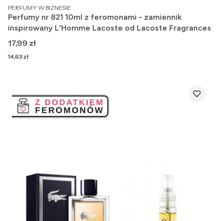
PRODUCENT
PERFUMY W BIZNESIE
Perfumy nr 821 10ml z feromonami - zamiennik
inspirowany L'Homme Lacoste od Lacoste Fragrances
Cena
17,99 zł
Cena
14,63 zł