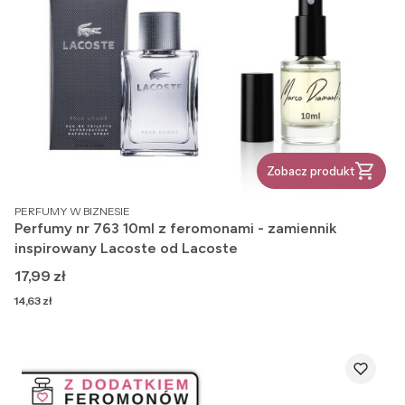
Zobacz produkt
PRODUCENT
PERFUMY W BIZNESIE
Perfumy nr 763 10ml z feromonami - zamiennik
inspirowany Lacoste od Lacoste
Cena
17,99 zł
Cena
14,63 zł