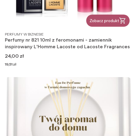
Zobacz produkt
PRODUCENT
PERFUMY W BIZNESIE
Perfumy nr 821 10ml z feromonami - zamiennik
inspirowany L'Homme Lacoste od Lacoste Fragrances
Cena
24,00 zł
Cena
19,51 zł