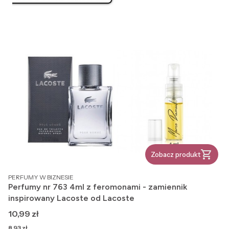
Zobacz produkt
PRODUCENT
PERFUMY W BIZNESIE
Perfumy nr 763 4ml z feromonami - zamiennik
inspirowany Lacoste od Lacoste
Cena
10,99 zł
Cena
8,93 zł