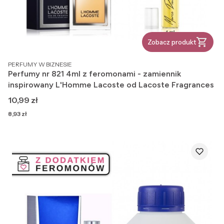
Zobacz produkt
PRODUCENT
PERFUMY W BIZNESIE
Perfumy nr 821 4ml z feromonami - zamiennik
inspirowany L'Homme Lacoste od Lacoste Fragrances
Cena
10,99 zł
Cena
8,93 zł