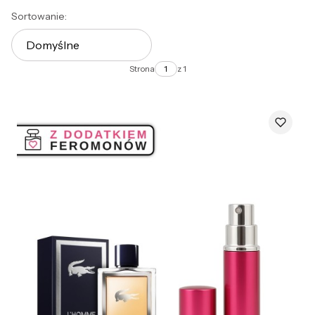
Lista produktów
Sortowanie:
Domyślne
Strona
z 1