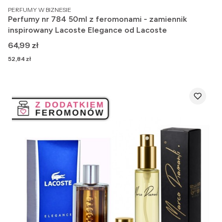
PRODUCENT
PERFUMY W BIZNESIE
Perfumy nr 784 50ml z feromonami - zamiennik
inspirowany Lacoste Elegance od Lacoste
Cena
64,99 zł
Cena
52,84 zł