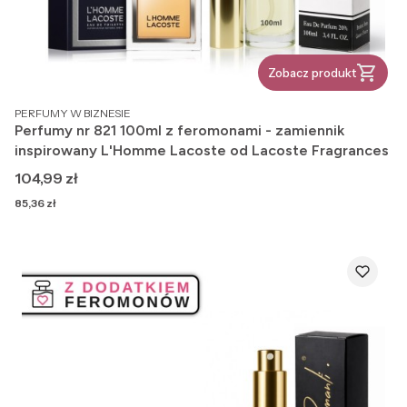
Zobacz produkt
PRODUCENT
PERFUMY W BIZNESIE
Perfumy nr 821 100ml z feromonami - zamiennik
inspirowany L'Homme Lacoste od Lacoste Fragrances
Cena
104,99 zł
Cena
85,36 zł