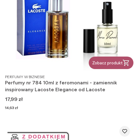
Zobacz produkt
PRODUCENT
PERFUMY W BIZNESIE
Perfumy nr 784 10ml z feromonami - zamiennik
inspirowany Lacoste Elegance od Lacoste
Cena
17,99 zł
Cena
14,63 zł