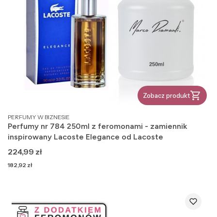
Zobacz produkt
PRODUCENT
PERFUMY W BIZNESIE
Perfumy nr 784 250ml z feromonami - zamiennik
inspirowany Lacoste Elegance od Lacoste
Cena
224,99 zł
Cena
182,92 zł