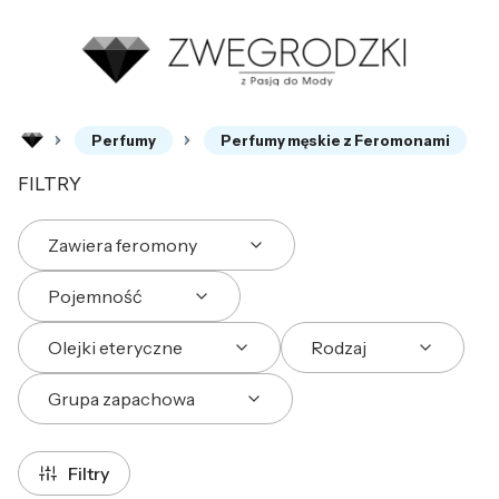
Perfumy
Perfumy męskie z Feromonami
FILTRY
Zawiera feromony
Pojemność
Olejki eteryczne
Rodzaj
Grupa zapachowa
Koniec filtrów
Filtry