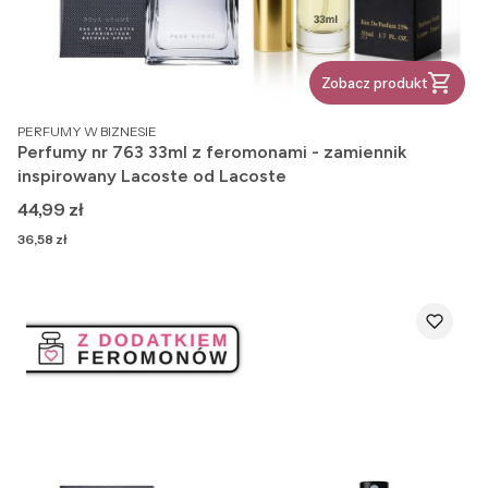
Zobacz produkt
PRODUCENT
PERFUMY W BIZNESIE
Perfumy nr 763 33ml z feromonami - zamiennik
inspirowany Lacoste od Lacoste
Cena
44,99 zł
Cena
36,58 zł