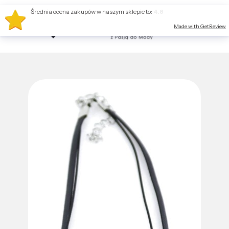
Średnia ocena zakupów w naszym sklepie to:
4.8
Made with GetReview