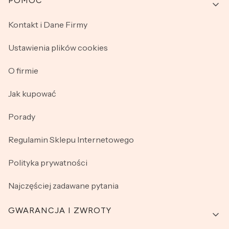
Linki w stopce
POMOC
Kontakt i Dane Firmy
Ustawienia plików cookies
O firmie
Jak kupować
Porady
Regulamin Sklepu Internetowego
Polityka prywatności
Najczęściej zadawane pytania
GWARANCJA I ZWROTY