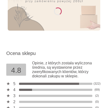
Ocena sklepu
Opinie, z których została wyliczona
średnia, są wystawione przez
4.8
zweryfikowanych klientów, którzy
dokonali zakupu w sklepie.
5
(322)
4
(69)
3
(2)
2
(0)
1
(0)