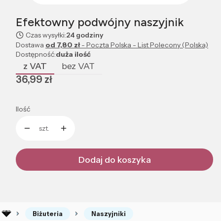
Efektowny podwójny naszyjnik
Czas wysyłki:
24 godziny
Dostawa
od 7,80 zł
- Poczta Polska - List Polecony (Polska)
Dostępność:
duża ilość
z VAT
bez VAT
Cena
36,99 zł
Ilość
szt.
Dodaj do koszyka
Biżuteria
Naszyjniki