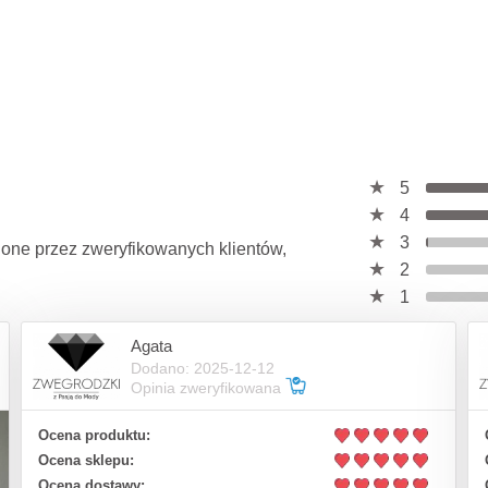
5
4
3
wione przez zweryfikowanych klientów,
2
1
Agata
Dodano: 2025-12-12
Opinia zweryfikowana
Ocena produktu:
Ocena sklepu:
Ocena dostawy: