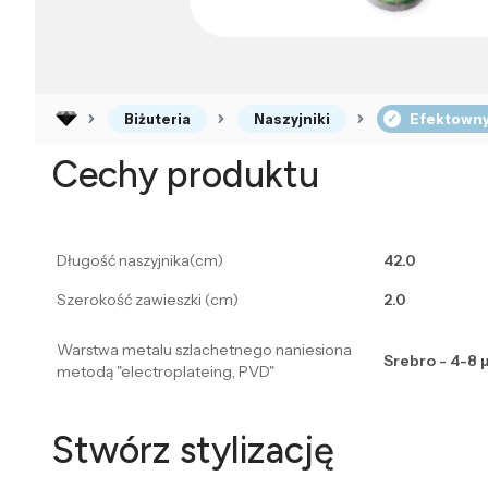
Biżuteria
Naszyjniki
Efektowny
Cechy produktu
Długość naszyjnika(cm)
42.0
Szerokość zawieszki (cm)
2.0
Warstwa metalu szlachetnego naniesiona
Srebro - 4-8
metodą "electroplateing, PVD"
Stwórz stylizację