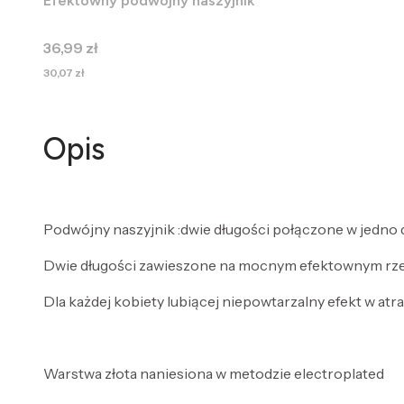
Efektowny podwójny naszyjnik
Cena
36,99 zł
Cena
30,07 zł
Opis
Podwójny naszyjnik :dwie długości połączone w jedno d
Dwie długości zawieszone na mocnym efektownym rzem
Dla każdej kobiety lubiącej niepowtarzalny efekt w atra
Warstwa złota naniesiona w metodzie electroplated