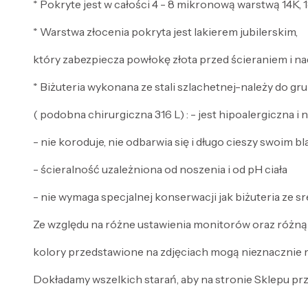
* Pokryte jest w całości 4 - 8 mikronową warstwą 14K, 1
* Warstwa złocenia pokryta jest lakierem jubilerskim,
który zabezpiecza powłokę złota przed ścieraniem i na
* Biżuteria wykonana ze stali szlachetnej-należy do gru
( podobna chirurgiczna 316 L) : - jest hipoalergiczna i
- nie koroduje, nie odbarwia się i długo cieszy swoim b
- ścieralność uzależniona od noszenia i od pH ciała
- nie wymaga specjalnej konserwacji jak biżuteria ze sre
Ze względu na różne ustawienia monitorów oraz różną
kolory przedstawione na zdjęciach mogą nieznacznie r
Dokładamy wszelkich starań, aby na stronie Sklepu prze