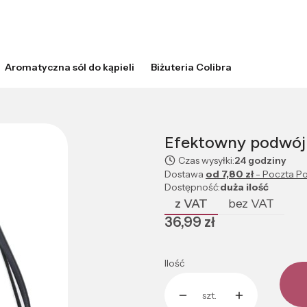
Aromatyczna sól do kąpieli
Biżuteria Colibra
Efektowny podwójn
Czas wysyłki:
24 godziny
Dostawa
od 7,80 zł
- Poczta Po
Dostępność:
duża ilość
z VAT
bez VAT
Cena
36,99 zł
Ilość
szt.