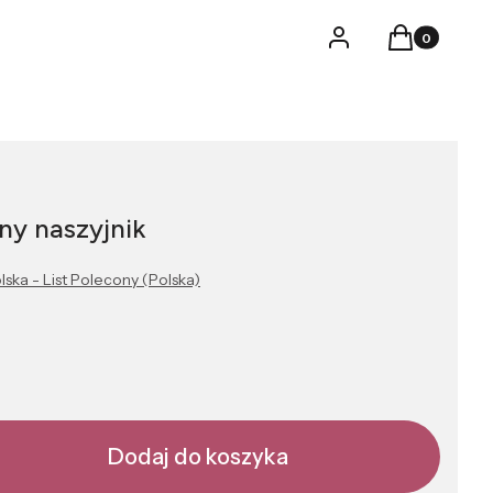
Produkty w k
Logowanie
Koszyk
y naszyjnik
lska - List Polecony (Polska)
Dodaj do koszyka