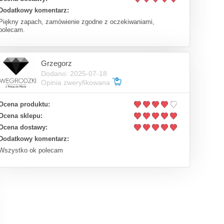
Dodatkowy komentarz:
Piękny zapach, zamówienie zgodne z oczekiwaniami,
polecam.
Grzegorz
Dodano: 2025-07-18
Opinia zweryfikowana
Ocena produktu:
Ocena sklepu:
Ocena dostawy:
Dodatkowy komentarz:
Wszystko ok polecam