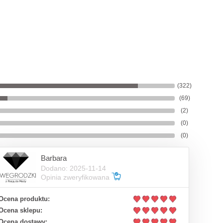
(322)
(69)
(2)
(0)
(0)
Barbara
Dodano: 2025-11-14
Opinia zweryfikowana
Ocena produktu:
Ocena sklepu:
Ocena dostawy: