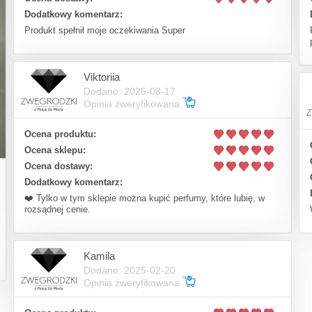
Dodatkowy komentarz:
Produkt spełnił moje oczekiwania Super
Viktoriia
Dodano: 2025-08-17
Opinia zweryfikowana
Ocena produktu:
Ocena sklepu:
Ocena dostawy:
Dodatkowy komentarz:
❤️ Tylko w tym sklepie można kupić perfumy, które lubię, w
rozsądnej cenie.
Kamila
Dodano: 2025-02-20
Opinia zweryfikowana