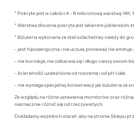
* Pokryte jest w całości 4 - 8 mikronową warstwą 14K, 1
* Warstwa złocenia pokryta jest lakierem jubilerskim, 
* Biżuteria wykonana ze stali szlachetnej-należy do gru
- jest hipoalergiczna i nie uczula, ponieważ nie emitu
- nie koroduje, nie odbarwia się i długo cieszy swoim b
- ścieralność uzależniona od noszenia i od pH ciała
- nie wymaga specjalnej konserwacji jak biżuteria ze sre
Ze względu na różne ustawienia monitorów oraz różną
nieznacznie różnić się od rzeczywistych.
Dokładamy wszelkich starań, aby na stronie Sklepu prze