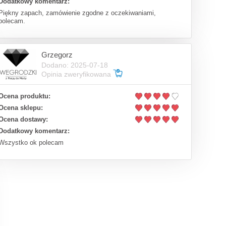
Dodatkowy komentarz:
Piękny zapach, zamówienie zgodne z oczekiwaniami,
polecam.
Grzegorz
Dodano: 2025-07-18
Opinia zweryfikowana
Ocena produktu:
Ocena sklepu:
Ocena dostawy:
Dodatkowy komentarz:
Wszystko ok polecam