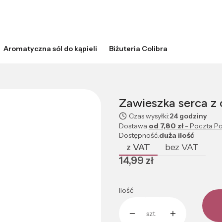
Aromatyczna sól do kąpieli
Biżuteria Colibra
Zawieszka serca z 
Czas wysyłki:
24 godziny
Dostawa
od 7,80 zł
- Poczta Po
Dostępność:
duża ilość
z VAT
bez VAT
Cena
14,99 zł
Ilość
szt.