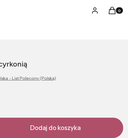
Produkty w k
Logowanie
Koszyk
cyrkonią
lska - List Polecony (Polska)
Dodaj do koszyka