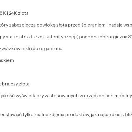
8K i 24K złota
który zabezpiecza powłokę złota przed ścieraniem i nadaje wsp
py stali o strukturze austenitycznej ( podobna chirurgiczna 31
je związków niklu do organizmu
laskiem
bra, czy złota
 jakość wyświetlaczy zastosowanych w urządzeniach mobilny
dstawiać tylko realne zdjęcia produktów, jak najbardziej zbli