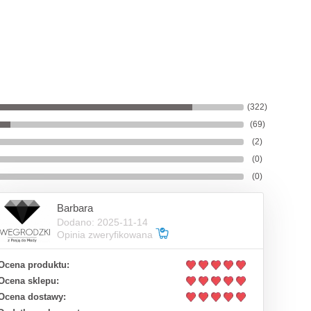
(322)
(69)
(2)
(0)
(0)
Barbara
Dodano: 2025-11-14
Opinia zweryfikowana
Ocena produktu:
Ocena sklepu:
Ocena dostawy: