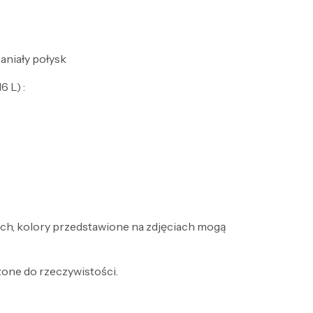
aniały połysk
6 L) :
ch, kolory przedstawione na zdjęciach mogą
żone do rzeczywistości.