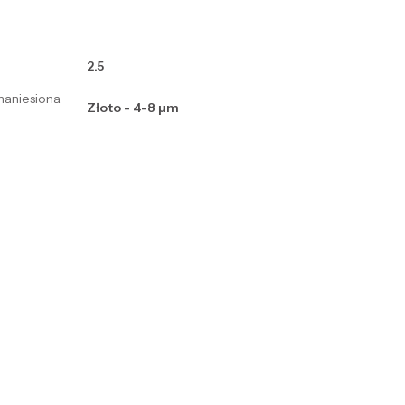
2.5
naniesiona
Złoto - 4-8 μm