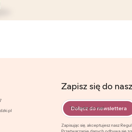
Zapisz się do nas
7
Dołącz do newslettera
Twój adres e-mail
zki.pl
Zapisując się, akceptujesz nasz Regu
Przetwarzanie danych odbywa się zgo