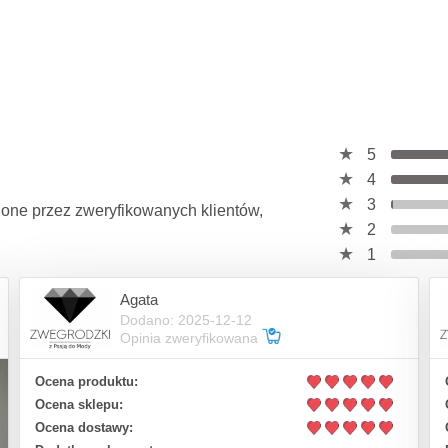
5
4
3
wione przez zweryfikowanych klientów,
2
1
Agata
Dodano: 2025-12-12
Opinia zweryfikowana
Ocena produktu:
Ocena sklepu:
Ocena dostawy: