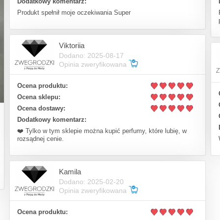
Dodatkowy komentarz:
Produkt spełnił moje oczekiwania Super
Viktoriia
Dodano: 2025-08-17
Opinia zweryfikowana
Ocena produktu:
Ocena sklepu:
Ocena dostawy:
Dodatkowy komentarz:
❤️ Tylko w tym sklepie można kupić perfumy, które lubię, w
rozsądnej cenie.
Kamila
Dodano: 2025-02-20
Opinia zweryfikowana
Ocena produktu: