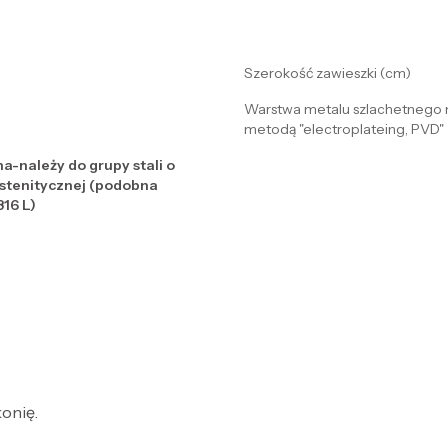
Szerokość zawieszki (cm)
Warstwa metalu szlachetnego 
metodą "electroplateing, PVD"
na-należy do grupy stali o
ustenitycznej (podobna
316 L)
konię.