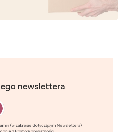
zego newslettera
lamin (w zakresie dotyczącym Newslettera).
dnie z Polityką prywatności.