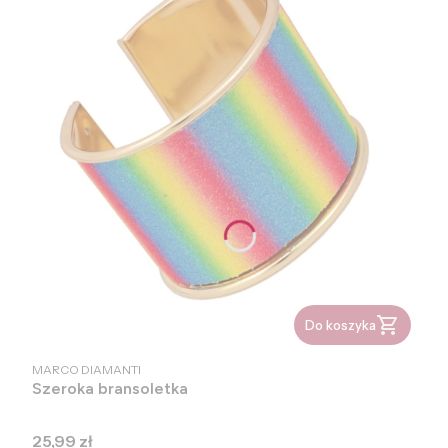
Do koszyka
PRODUCENT
MARCO DIAMANTI
Szeroka bransoletka
Cena
25,99 zł