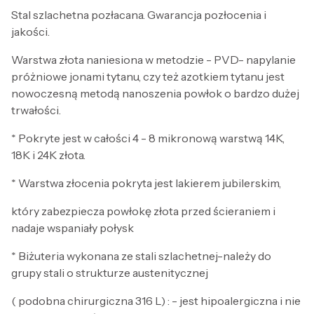
Stal szlachetna pozłacana. Gwarancja pozłocenia i
jakości.
Warstwa złota naniesiona w metodzie - PVD- napylanie
próżniowe jonami tytanu, czy też azotkiem tytanu jest
nowoczesną metodą nanoszenia powłok o bardzo dużej
trwałości.
* Pokryte jest w całości 4 - 8 mikronową warstwą 14K,
18K i 24K złota.
* Warstwa złocenia pokryta jest lakierem jubilerskim,
który zabezpiecza powłokę złota przed ścieraniem i
nadaje wspaniały połysk
* Biżuteria wykonana ze stali szlachetnej-należy do
grupy stali o strukturze austenitycznej
( podobna chirurgiczna 316 L) : - jest hipoalergiczna i nie