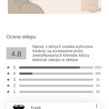
Ocena sklepu
Opinie, z których została wyliczona
średnia, są wystawione przez
4.8
zweryfikowanych klientów, którzy
dokonali zakupu w sklepie.
5
(322)
4
(69)
3
(2)
2
(0)
1
(0)
Endrik