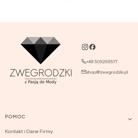
+48 505269577
shop@zwegrodzki.pl
Linki w stopce
POMOC
Kontakt i Dane Firmy