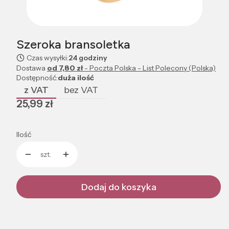
Szeroka bransoletka
Czas wysyłki:
24 godziny
Dostawa
od 7,80 zł
- Poczta Polska - List Polecony (Polska)
Dostępność:
duża ilość
z VAT
bez VAT
Cena
25,99 zł
Ilość
szt.
Dodaj do koszyka