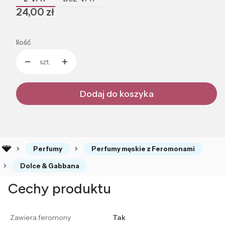
Cena
24,00 zł
Ilość
szt.
Dodaj do koszyka
Perfumy
Perfumy męskie z Feromonami
Dolce & Gabbana
Cechy produktu
Zawiera feromony
Tak