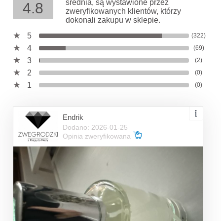
średnia, są wystawione przez
4.8
zweryfikowanych klientów, którzy
dokonali zakupu w sklepie.
5
(322)
4
(69)
3
(2)
2
(0)
1
(0)
Endrik
Dodano: 2026-01-25
Opinia zweryfikowana