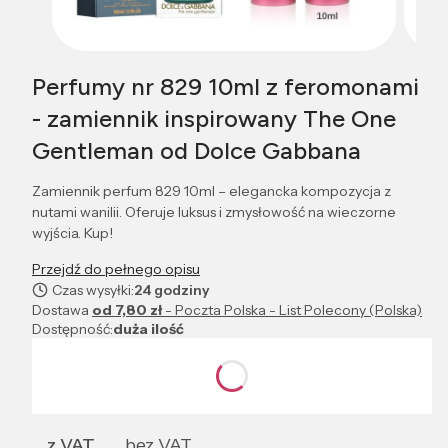
Perfumy nr 829 10ml z feromonami
- zamiennik inspirowany The One
Gentleman od Dolce Gabbana
Zamiennik perfum 829 10ml – elegancka kompozycja z
nutami wanilii. Oferuje luksus i zmysłowość na wieczorne
wyjścia. Kup!
Przejdź do pełnego opisu
Czas wysyłki:
24 godziny
Dostawa
od 7,80 zł
- Poczta Polska - List Polecony (Polska)
Dostępność:
duża ilość
Wybierz wariant produktu:
Poszczególne warianty mogą różnić się ceną
z VAT
bez VAT