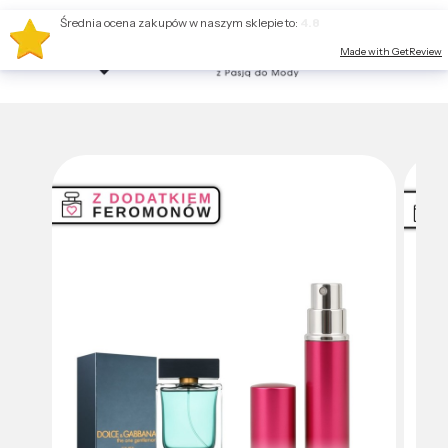
Średnia ocena zakupów w naszym sklepie to:
4.8
Made with GetReview