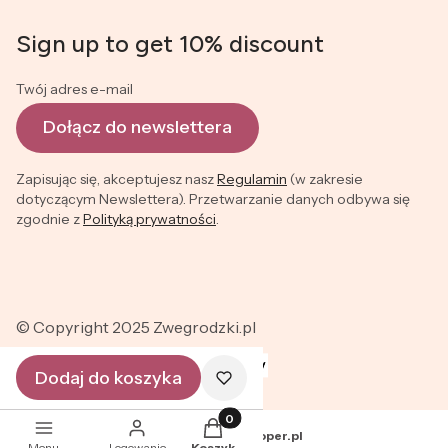
Sign up to get 10% discount
Twój adres e-mail
Dołącz do newslettera
Zapisując się, akceptujesz nasz
Regulamin
(w zakresie
dotyczącym Newslettera). Przetwarzanie danych odbywa się
zgodnie z
Polityką prywatności
.
© Copyright 2025 Zwegrodzki.pl
Dodaj do koszyka
Produkty w koszyku: 0. Zobacz szc
Sklep internetowy
Shoper.pl
Menu
Logowanie
Koszyk