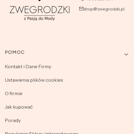
shop@zwegrodzki.pl
Linki w stopce
POMOC
Kontakt i Dane Firmy
Ustawienia plików cookies
O firmie
Jak kupować
Porady
Regulamin Sklepu Internetowego