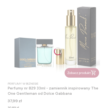
Zobacz produkt
PRODUCENT
PERFUMY W BIZNESIE
Perfumy nr 829 33ml - zamiennik inspirowany The
One Gentleman od Dolce Gabbana
Cena
37,99 zł
Cena
30,89 zł