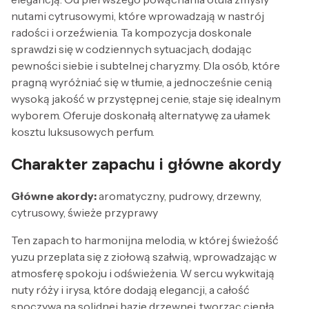
nutami cytrusowymi, które wprowadzają w nastrój
radości i orzeźwienia. Ta kompozycja doskonale
sprawdzi się w codziennych sytuacjach, dodając
pewności siebie i subtelnej charyzmy. Dla osób, które
pragną wyróżniać się w tłumie, a jednocześnie cenią
wysoką jakość w przystępnej cenie, staje się idealnym
wyborem. Oferuje doskonałą alternatywę za ułamek
kosztu luksusowych perfum.
Charakter zapachu i główne akordy
Główne akordy:
aromatyczny, pudrowy, drzewny,
cytrusowy, świeże przyprawy
Ten zapach to harmonijna melodia, w której świeżość
yuzu przeplata się z ziołową szałwią, wprowadzając w
atmosferę spokoju i odświeżenia. W sercu wykwitają
nuty róży i irysa, które dodają elegancji, a całość
spoczywa na solidnej bazie drzewnej, tworząc ciepłą