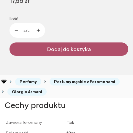
Cena
17,99 zł
Ilość
szt.
Dodaj do koszyka
Perfumy
Perfumy męskie z Feromonami
Giorgio Armani
Cechy produktu
Zawiera feromony
Tak