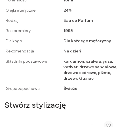
Pojemność
10ml
Olejki eteryczne
24%
Rodzaj
Eau de Parfum
Rok premiery
1998
Dla kogo
Dla każdego mężczyzny
Rekomendacja
Na dzień
Składniki podstawowe
kardamon, szałwia, yuzu,
vetiver, drzewo sandałowe,
drzewo cedrowe, piżmo,
drzewo Guaiac
Grupa zapachowa
Świeże
Stwórz stylizację