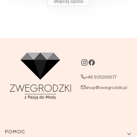
Więcej opinii
+48 505269577
shop@zwegrodzki.pl
Linki w stopce
POMOC