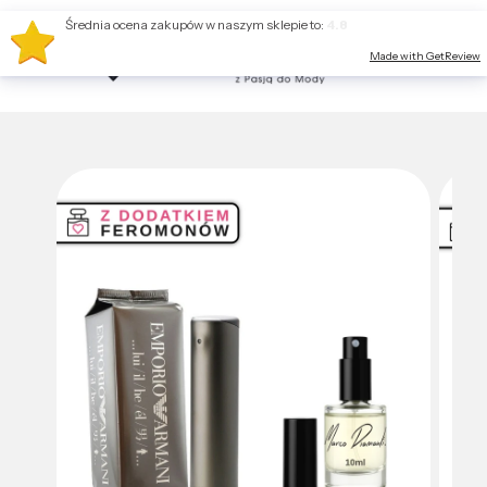
Średnia ocena zakupów w naszym sklepie to:
4.8
Made with GetReview