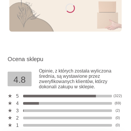
Ocena sklepu
Opinie, z których została wyliczona
średnia, są wystawione przez
4.8
zweryfikowanych klientów, którzy
dokonali zakupu w sklepie.
5
(322)
4
(69)
3
(2)
2
(0)
1
(0)