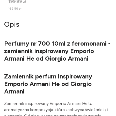
Cena
199,99 zł
Cena
162,59 zł
Opis
Perfumy nr 700 10ml z feromonami -
zamiennik inspirowany Emporio
Armani He od Giorgio Armani
Zamiennik perfum inspirowany
Emporio Armani He od Giorgio
Armani
Zamiennik inspirowany Emporio Armani He to
aromatyczna kompozycja, która zachwyca świeżością i
elegancją. Od pierwszego powąchania otula zmysły