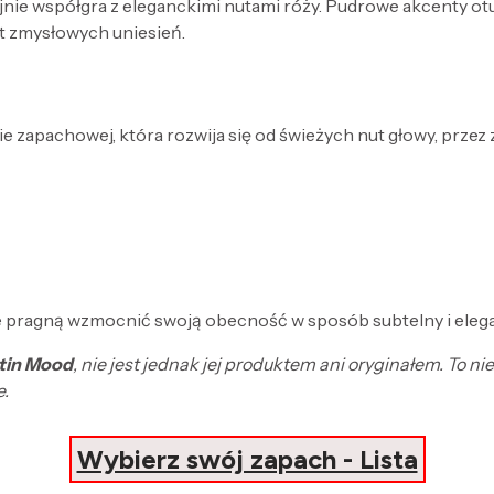
nie współgra z eleganckimi nutami róży. Pudrowe akcenty otu
at zmysłowych uniesień.
e zapachowej, która rozwija się od świeżych nut głowy, przez
re pragną wzmocnić swoją obecność w sposób subtelny i elega
atin Mood
, nie jest jednak jej produktem ani oryginałem. To
e.
Wybierz swój zapach - Lista