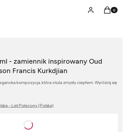
Produkty w k
Logowanie
Koszyk
ml - zamiennik inspirowany Oud
on Francis Kurkdjian
gancka kompozycja, która otula zmysły ciepłem. Wyróżnij się
lska - List Polecony (Polska)
nić się ceną