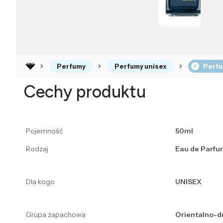
Perfumy
Perfumy unisex
Perfu
Cechy produktu
Pojemność
50ml
Rodzaj
Eau de Parfu
Dla kogo
UNISEX
Grupa zapachowa
Orientalno-