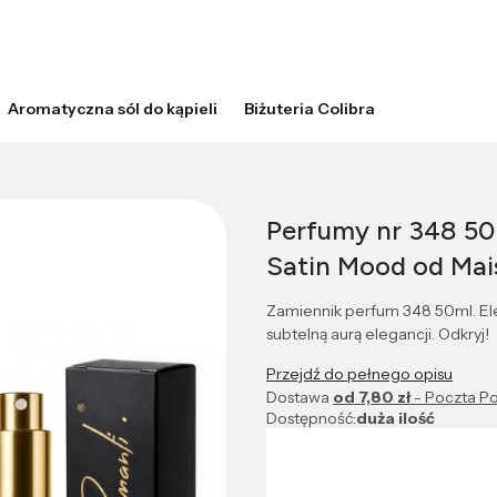
Aromatyczna sól do kąpieli
Biżuteria Colibra
Perfumy nr 348 50
Satin Mood od Mais
Zamiennik perfum 348 50ml. Ele
subtelną aurą elegancji. Odkryj!
Przejdź do pełnego opisu
Dostawa
od 7,80 zł
- Poczta Po
Dostępność:
duża ilość
Wybierz wariant produktu:
Poszczególne warianty mogą róż