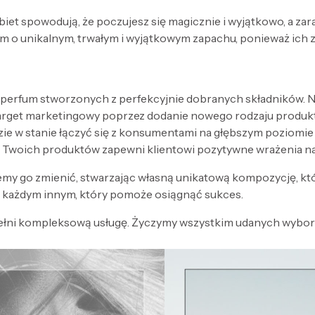
obiet spowodują, że poczujesz się magicznie i wyjątkowo, a za
 o unikalnym, trwałym i wyjątkowym zapachu, ponieważ ich 
 perfum stworzonych z perfekcyjnie dobranych składników. Nak
target marketingowy poprzez dodanie nowego rodzaju produk
zie w stanie łączyć się z konsumentami na głębszym poziomi
 Twoich produktów zapewni klientowi pozytywne wrażenia n
my go zmienić, stwarzając własną unikatową kompozycję, kt
każdym innym, który pomoże osiągnąć sukces.
ełni kompleksową usługę. Życzymy wszystkim udanych wyboró