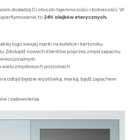
razem dodadzą Ci otoczki tajemniczości i kobiecości. W
zaperfumowanie, to
24% olejków eterycznych.
lej logo swojej marki na butelce i kartoniku.
tu. Zdobądź nowych klientów poprzez zmysł zapachu.
e emocjonalnym.
a wielu zmysłowych poziomach.
óra odtąd będzie wizytówką, marką, bądź zapachem
w i zadowolenia.