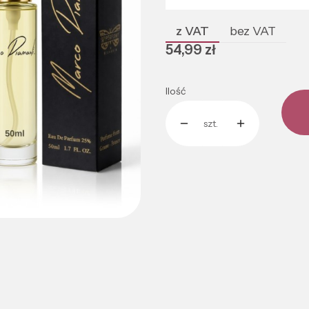
z VAT
bez VAT
Cena
54,99 zł
Ilość
szt.