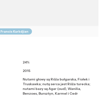
Francis Kurkdjian
24%
2015
Nutami głowy są Róża bułgarska, Fiołek i
Truskawka; nutą serca jest Róża turecka;
nutami bazy są Agar (oud), Wanilia,
Benzoes, Bursztyn, Karmel i Cedr