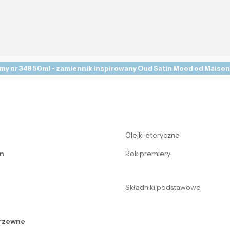
my nr 348 50ml - zamiennik inspirowany Oud Satin Mood od Maison 
Olejki eteryczne
m
Rok premiery
Składniki podstawowe
drzewne