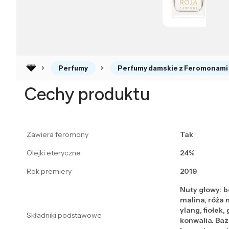
Perfumy
Perfumy damskie z Feromonami
Cechy produktu
Zawiera feromony
Tak
Olejki eteryczne
24%
Rok premiery
2019
Nuty głowy: 
malina, róża 
ylang, fiołek,
Składniki podstawowe
konwalia. Baz