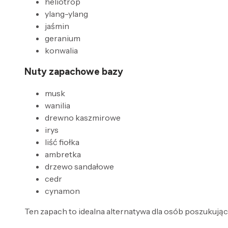
heliotrop
ylang-ylang
jaśmin
geranium
konwalia
Nuty zapachowe bazy
musk
wanilia
drewno kaszmirowe
irys
liść fiołka
ambretka
drzewo sandałowe
cedr
cynamon
Ten zapach to idealna alternatywa dla osób poszukując