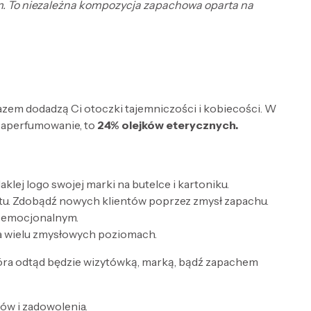
łem. To niezależna kompozycja zapachowa oparta na
razem dodadzą Ci otoczki tajemniczości i kobiecości. W
zaperfumowanie, to
24% olejków eterycznych.
lej logo swojej marki na butelce i kartoniku.
tu. Zdobądź nowych klientów poprzez zmysł zapachu.
e emocjonalnym.
a wielu zmysłowych poziomach.
óra odtąd będzie wizytówką, marką, bądź zapachem
w i zadowolenia.