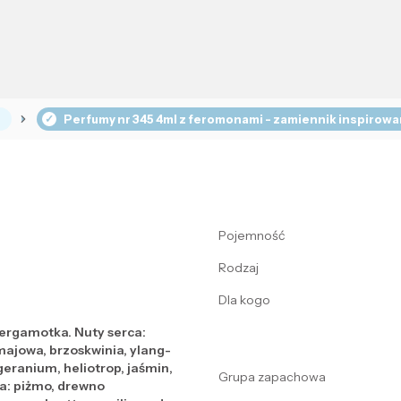
Perfumy nr 345 4ml z feromonami - zamiennik inspirow
Pojemność
Rodzaj
Dla kogo
bergamotka. Nuty serca:
majowa, brzoskwinia, ylang-
 geranium, heliotrop, jaśmin,
Grupa zapachowa
a: piżmo, drewno