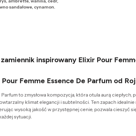
ys, ambrette, wanilia, cedr,
drewno sandałowe, cynamon.
 zamiennik inspirowany Elixir Pour Fem
ir Pour Femme Essence De Parfum od Ro
Parfum to zmysłowa kompozycja, która otula aurą ciepłych,
wtarzalny klimat elegancji i subtelności. Ten zapach idealn
erując wysoką jakość w przystępnej cenie, pozwala cieszyć 
żdej sytuacji.