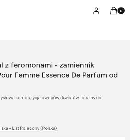
Produkty w k
Logowanie
Koszyk
l z feromonami - zamiennik
r Pour Femme Essence De Parfum od
ysłowa kompozycja owoców i kwiatów. Idealny na
lska - List Polecony (Polska)