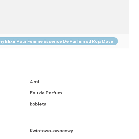
any Elixir Pour Femme Essence De Parfum od Roja Dove
4 ml
Eau de Parfum
kobieta
Kwiatowo-owocowy