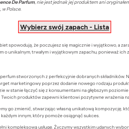
sence De Parfum
, nie jest jednak jej produktem ani orygina
 w Polsce.
Wybierz swój zapach - Lista
obiet spowodują, że poczujesz się magicznie i wyjątkowo, a za
 o unikalnym, trwałym i wyjątkowym zapachu, ponieważ ich 
 perfum stworzonych z perfekcyjnie dobranych składników. Nak
target marketingowy poprzez dodanie nowego rodzaju produk
zie w stanie łączyć się z konsumentami na głębszym poziomi
 Twoich produktów zapewni klientowi pozytywne wrażenia n
my go zmienić, stwarzając własną unikatową kompozycję, kt
każdym innym, który pomoże osiągnąć sukces.
ełni kompleksową usługę. Życzymy wszystkim udanych wyboró