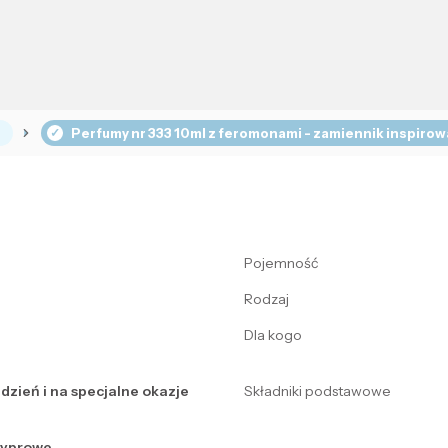
Perfumy nr 333 10ml z feromonami - zamiennik inspirow
Pojemność
Rodzaj
Dla kogo
 dzień i na specjalne okazje
Składniki podstawowe
zyprowe