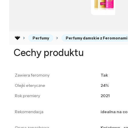
Perfumy
Perfumy damskie z Feromonami
Cechy produktu
Zawiera feromony
Tak
Olejki eteryczne
24%
Rok premiery
2021
Rekomendacja
idealna na co
Grupa zapachowa
Kwiatowo - s