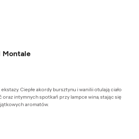
d Montale
tazy. Ciepłe akordy bursztynu i wanilii otulają ciało
ść oraz intymnych spotkań przy lampce wina, stając się
wyjątkowych aromatów.