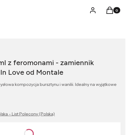
Produkty w k
Logowanie
Koszyk
ml z feromonami - zamiennik
 In Love od Montale
słowa kompozycja bursztynu i wanilii. Idealny na wyjątkowe
lska - List Polecony (Polska)