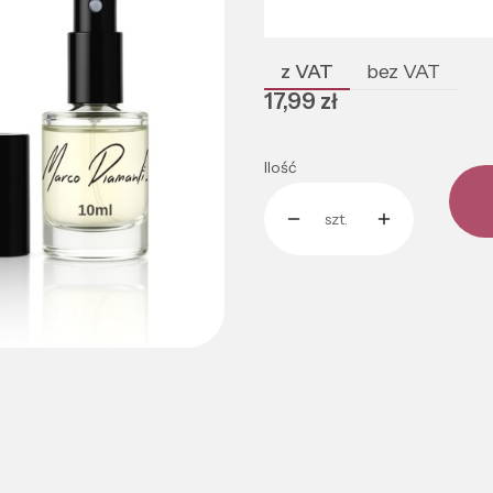
Poszczególne warianty mogą róż
z VAT
bez VAT
Cena
17,99 zł
Ilość
szt.