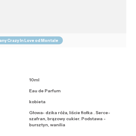
any Crazy In Love od Montale
10ml
Eau de Parfum
kobieta
Głowa- dzika róża, liście fiołka . Serce-
szafran, brązowy cukier. Podstawa -
bursztyn, wanilia