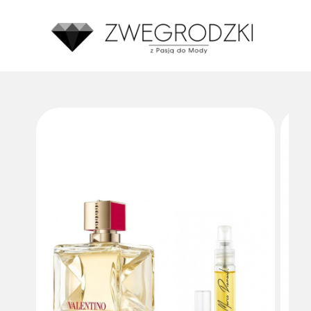
Średnia ocena zakupów w naszym sklepie to:
4.8
Made with GetReview