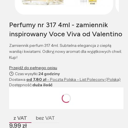
Perfumy nr 317 4ml - zamiennik
inspirowany Voce Viva od Valentino
Zamiennik perfum 317 4ml. Subtelna elegancja z ciepłą
wanilią i kwiatami. Odkryj nowy aromat dla wyjątkowych chwil.
Kup!
Przejdź do pełnego opisu
Czas wysyłki:
24 godziny
Dostawa
od 7,80 zł
- Poczta Polska - List Polecony (Polska)
Dostępność:
duża ilość
Wybierz wariant produktu:
Poszczególne warianty mogą różnić się ceną
z VAT
bez VAT
Cena
9,99 zł