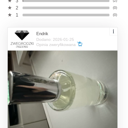
3
(2)
2
(0)
1
(0)
Endrik
Dodano: 2026-01-25
Opinia zweryfikowana