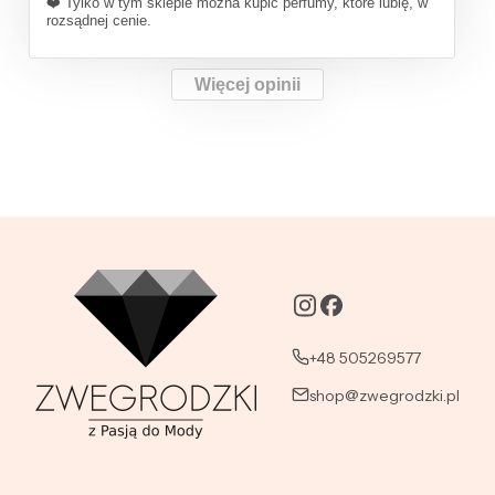
❤️ Tylko w tym sklepie można kupić perfumy, które lubię, w
rozsądnej cenie.
Więcej opinii
+48 505269577
shop@zwegrodzki.pl