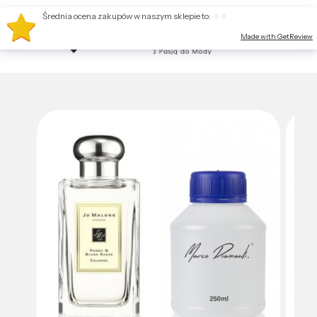
Średnia ocena zakupów w naszym sklepie to:
4.8
Made with GetReview