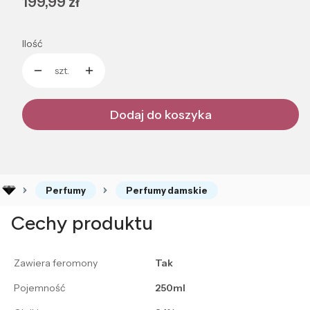
Cena
199,99 zł
Ilość
szt.
Dodaj do koszyka
Perfumy
Perfumy damskie
Cechy produktu
Zawiera feromony
Tak
Pojemność
250ml