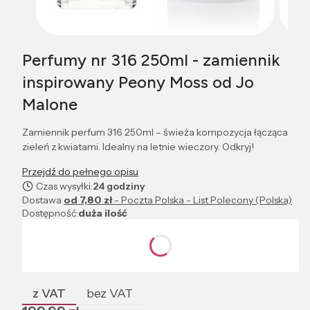
Perfumy nr 316 250ml - zamiennik
inspirowany Peony Moss od Jo
Malone
Zamiennik perfum 316 250ml – świeża kompozycja łącząca
zieleń z kwiatami. Idealny na letnie wieczory. Odkryj!
Przejdź do pełnego opisu
Czas wysyłki:
24 godziny
Dostawa
od 7,80 zł
- Poczta Polska - List Polecony (Polska)
Dostępność:
duża ilość
Wybierz wariant produktu:
Poszczególne warianty mogą różnić się ceną
z VAT
bez VAT