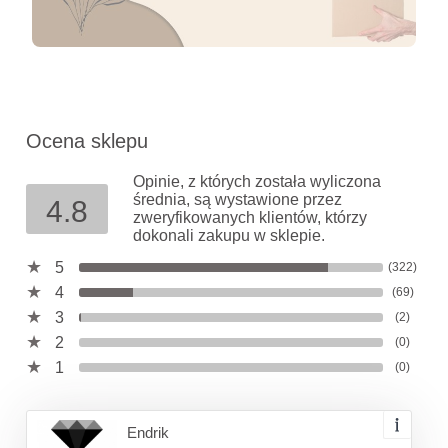
Ocena sklepu
Opinie, z których została wyliczona
średnia, są wystawione przez
4.8
zweryfikowanych klientów, którzy
dokonali zakupu w sklepie.
5
(322)
4
(69)
3
(2)
2
(0)
1
(0)
Endrik