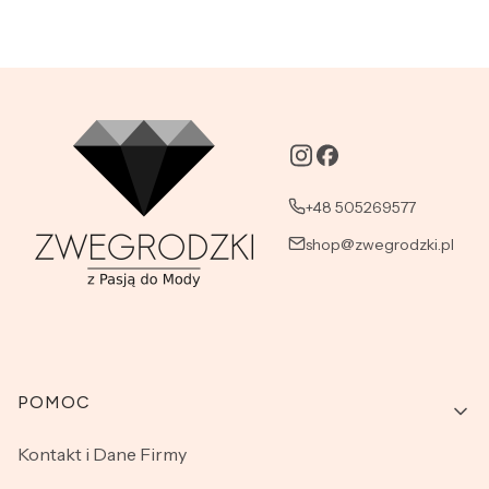
+48 505269577
shop@zwegrodzki.pl
Linki w stopce
POMOC
Kontakt i Dane Firmy