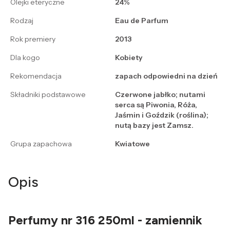
Olejki eteryczne
24%
Rodzaj
Eau de Parfum
Rok premiery
2013
Dla kogo
Kobiety
Rekomendacja
zapach odpowiedni na dzień
Składniki podstawowe
Czerwone jabłko; nutami
serca są Piwonia, Róża,
Jaśmin i Goździk (roślina);
nutą bazy jest Zamsz.
Grupa zapachowa
Kwiatowe
Opis
Perfumy nr 316 250ml - zamiennik