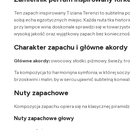
Ten zapach inspirowany Tiziana Terenzi to subtelna p
sobą echa egzotycznych miejsc. Każda nuta tka histori
przy lampce wina, doskonale sprawdzi się w towarzystw
wysoką jakość oraz wyjątkowy zapach bez koniecznośc
Charakter zapachu i główne akordy
Główne akordy:
owocowy, słodki, piżmowy, świeży, tr
Ta kompozycja to harmonijna symfonia, w której soczy
brzoskwini i malin, by w sercu ujawnić subtelną konwali
Nuty zapachowe
Kompozycja zapachu opiera się na klasycznej piramidzi
Nuty zapachowe głowy