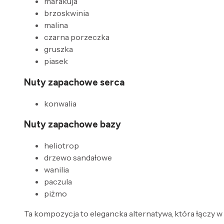
marakuja
brzoskwinia
malina
czarna porzeczka
gruszka
piasek
Nuty zapachowe serca
konwalia
Nuty zapachowe bazy
heliotrop
drzewo sandałowe
wanilia
paczula
piżmo
Ta kompozycja to elegancka alternatywa, która łączy w