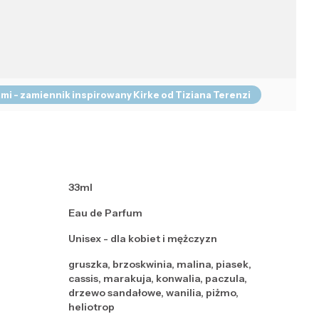
mi - zamiennik inspirowany Kirke od Tiziana Terenzi
33ml
Eau de Parfum
Unisex - dla kobiet i mężczyzn
gruszka, brzoskwinia, malina, piasek,
cassis, marakuja, konwalia, paczula,
drzewo sandałowe, wanilia, piżmo,
heliotrop