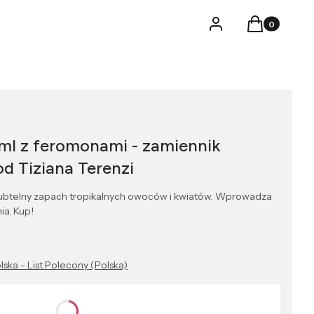
Produkty w k
Logowanie
Koszyk
ml z feromonami - zamiennik
od Tiziana Terenzi
ubtelny zapach tropikalnych owoców i kwiatów. Wprowadza
ia. Kup!
lska - List Polecony (Polska)