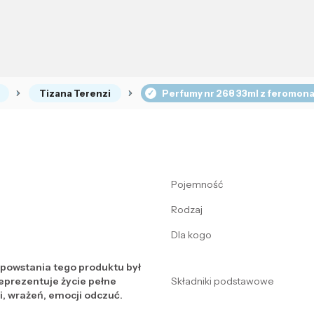
Tizana Terenzi
Perfumy nr 268 33ml z feromona
Pojemność
Rodzaj
Dla kogo
a powstania tego produktu był
reprezentuje życie pełne
Składniki podstawowe
, wrażeń, emocji odczuć.