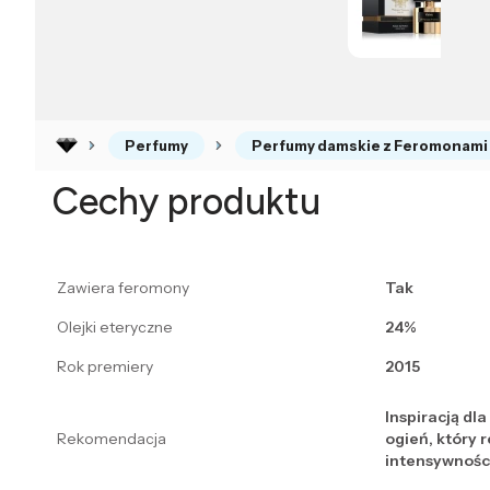
Perfumy
Perfumy damskie z Feromonami
Cechy produktu
Zawiera feromony
Tak
Olejki eteryczne
24%
Rok premiery
2015
Inspiracją dl
Rekomendacja
ogień, który 
intensywności