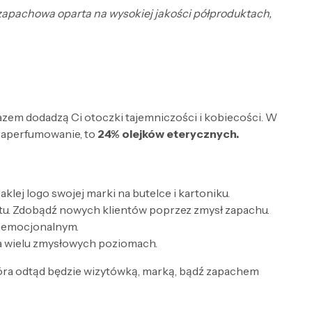
 zapachowa oparta na wysokiej jakości półproduktach,
razem dodadzą Ci otoczki tajemniczości i kobiecości. W
zaperfumowanie, to
24% olejków eterycznych.
lej logo swojej marki na butelce i kartoniku.
tu. Zdobądź nowych klientów poprzez zmysł zapachu.
e emocjonalnym.
a wielu zmysłowych poziomach.
óra odtąd będzie wizytówką, marką, bądź zapachem