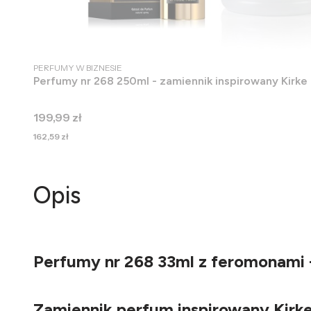
PRODUCENT
PERFUMY W BIZNESIE
Perfumy nr 268 250ml - zamiennik inspirowany Kirke 
Cena
199,99 zł
Cena
162,59 zł
Opis
Perfumy nr 268 33ml z feromonami -
Zamiennik perfum inspirowany Kirke