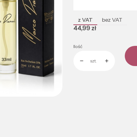
Poszczególne warianty mogą róż
z VAT
bez VAT
Cena
44,99 zł
Ilość
szt.