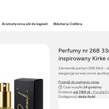
Aromatyczna sól do kąpieli
Biżuteria Colibra
Perfumy nr 268 33
inspirowany Kirke 
Zamiennik perfum 268 33ml – s
elegancję na wieczorne spotkan
Przejdź do pełnego opisu
Czas wysyłki:
24 godziny
Dostawa
od 7,80 zł
- Poczta Po
Dostępność:
duża ilość
Wybierz wariant produktu: