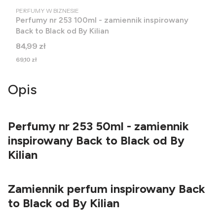
PRODUCENT
PERFUMY W BIZNESIE
Perfumy nr 253 100ml - zamiennik inspirowany
Back to Black od By Kilian
Cena
84,99 zł
Cena
69,10 zł
Opis
Perfumy nr 253 50ml - zamiennik
inspirowany Back to Black od By
Kilian
Zamiennik perfum inspirowany Back
to Black od By Kilian