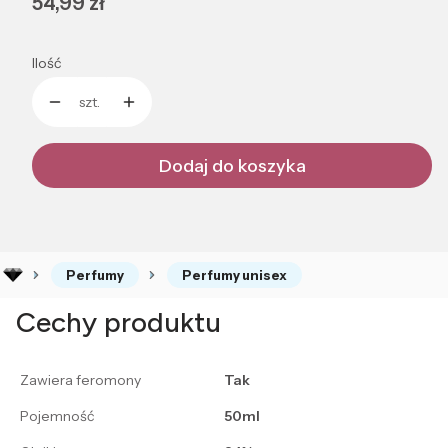
Cena
54,99 zł
Ilość
szt.
Dodaj do koszyka
Perfumy
Perfumy unisex
Cechy produktu
Zawiera feromony
Tak
Pojemność
50ml