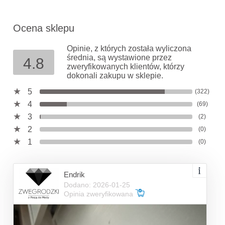
Ocena sklepu
Opinie, z których została wyliczona
średnia, są wystawione przez
4.8
zweryfikowanych klientów, którzy
dokonali zakupu w sklepie.
5
(322)
4
(69)
3
(2)
2
(0)
1
(0)
Endrik
Dodano: 2026-01-25
Opinia zweryfikowana