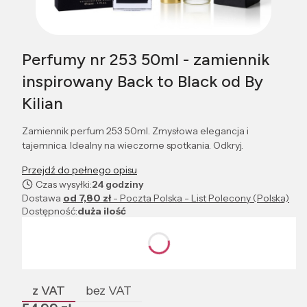
Perfumy nr 253 50ml - zamiennik
inspirowany Back to Black od By
Kilian
Zamiennik perfum 253 50ml. Zmysłowa elegancja i
tajemnica. Idealny na wieczorne spotkania. Odkryj.
Przejdź do pełnego opisu
Czas wysyłki:
24 godziny
Dostawa
od 7,80 zł
- Poczta Polska - List Polecony (Polska)
Dostępność:
duża ilość
Wybierz wariant produktu:
Poszczególne warianty mogą różnić się ceną
z VAT
bez VAT