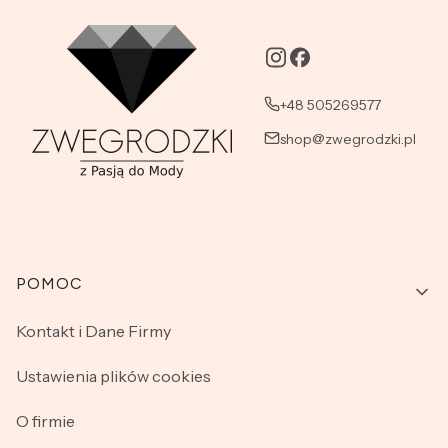
+48 505269577
shop@zwegrodzki.pl
Linki w stopce
POMOC
Kontakt i Dane Firmy
Ustawienia plików cookies
O firmie