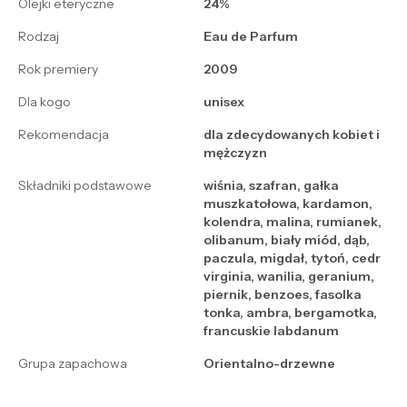
Olejki eteryczne
24%
Rodzaj
Eau de Parfum
Rok premiery
2009
Dla kogo
unisex
Rekomendacja
dla zdecydowanych kobiet i
mężczyzn
Składniki podstawowe
wiśnia, szafran, gałka
muszkatołowa, kardamon,
kolendra, malina, rumianek,
olibanum, biały miód, dąb,
paczula, migdał, tytoń, cedr
virginia, wanilia, geranium,
piernik, benzoes, fasolka
tonka, ambra, bergamotka,
francuskie labdanum
Grupa zapachowa
Orientalno-drzewne