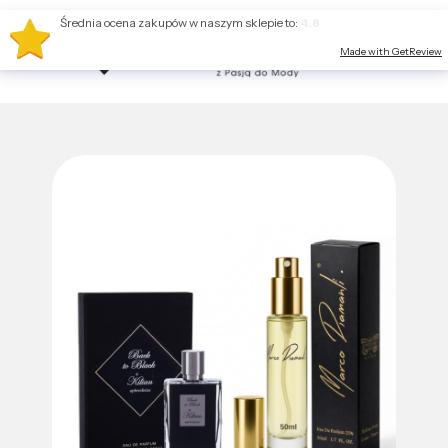
Średnia ocena zakupów w naszym sklepie to:
4.8
Made with GetReview