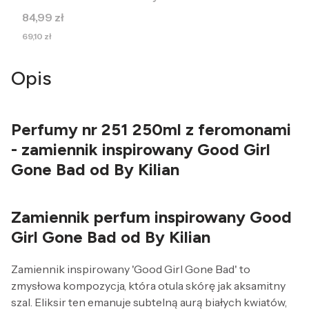
Cena
84,99 zł
Cena
69,10 zł
Opis
Perfumy nr 251 250ml z feromonami
- zamiennik inspirowany Good Girl
Gone Bad od By Kilian
Zamiennik perfum inspirowany Good
Girl Gone Bad od By Kilian
Zamiennik inspirowany 'Good Girl Gone Bad' to
zmysłowa kompozycja, która otula skórę jak aksamitny
szal. Eliksir ten emanuje subtelną aurą białych kwiatów,