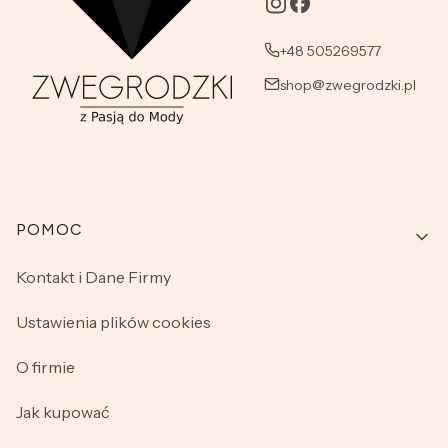
+48 505269577
shop@zwegrodzki.pl
Linki w stopce
POMOC
Kontakt i Dane Firmy
Ustawienia plików cookies
O firmie
Jak kupować