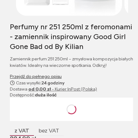
Perfumy nr 251 250ml z feromonami
- zamiennik inspirowany Good Girl
Gone Bad od By Kilian
Zamiennik perfum 251 250ml – zmysłowa kompozycja białych
kwiatów. Idealny na wieczorne spotkania. Odkryj!
Przejdź do pełnego opisu
Czas wysyłki:
24 godziny
Dostawa
od 0,00 zł
- Kurier InPost (Polska)
Dostępność:
duża ilość
Wybierz wariant produktu:
Poszczególne warianty mogą różnić się ceną
z VAT
bez VAT