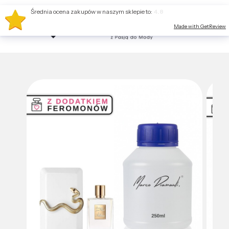
Średnia ocena zakupów w naszym sklepie to:
4.8
Made with GetReview