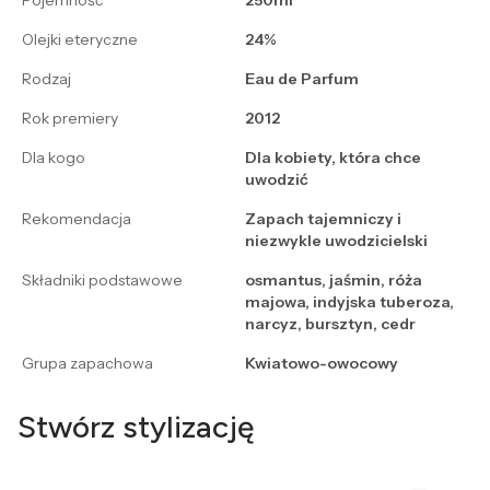
Pojemność
250ml
Olejki eteryczne
24%
Rodzaj
Eau de Parfum
Rok premiery
2012
Dla kogo
Dla kobiety, która chce
uwodzić
Rekomendacja
Zapach tajemniczy i
niezwykle uwodzicielski
Składniki podstawowe
osmantus, jaśmin, róża
majowa, indyjska tuberoza,
narcyz, bursztyn, cedr
Grupa zapachowa
Kwiatowo-owocowy
Stwórz stylizację