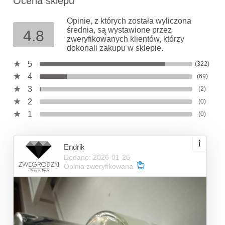
Ocena sklepu
Opinie, z których została wyliczona
średnia, są wystawione przez
4.8
zweryfikowanych klientów, którzy
dokonali zakupu w sklepie.
5
(322)
4
(69)
3
(2)
2
(0)
1
(0)
Endrik
Dodano: 2026-01-25
Opinia zweryfikowana