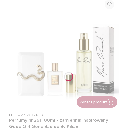
Zobacz produkt
PRODUCENT
PERFUMY W BIZNESIE
Perfumy nr 251 100ml - zamiennik inspirowany
Good Girl Gone Bad od By Kilian