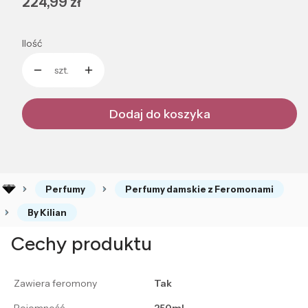
Cena
224,99 zł
Ilość
szt.
Dodaj do koszyka
Perfumy
Perfumy damskie z Feromonami
By Kilian
Cechy produktu
Zawiera feromony
Tak