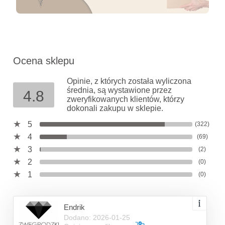
Ocena sklepu
Opinie, z których została wyliczona
średnia, są wystawione przez
4.8
zweryfikowanych klientów, którzy
dokonali zakupu w sklepie.
5
(322)
4
(69)
3
(2)
2
(0)
1
(0)
Endrik
Dodano: 2026-01-25