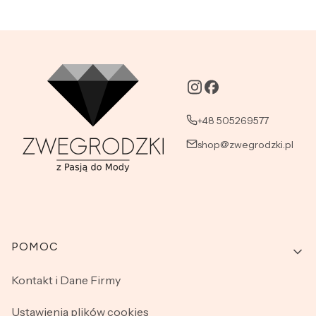
+48 505269577
shop@zwegrodzki.pl
Linki w stopce
POMOC
Kontakt i Dane Firmy
Ustawienia plików cookies