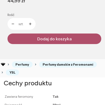
Cena
44,99 zł
Ilość
szt.
Dodaj do koszyka
Perfumy
Perfumy damskie z Feromonami
YSL
Cechy produktu
Zawiera feromony
Tak