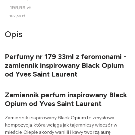
Cena
199,99 zł
Cena
162,59 zł
Opis
Perfumy nr 179 33ml z feromonami -
zamiennik inspirowany Black Opium
od Yves Saint Laurent
Zamiennik perfum inspirowany Black
Opium od Yves Saint Laurent
Zamiennik inspirowany Black Opium to zmysłowa
kompozycja, która wciąga jak tajemniczy wieczór w
mieście. Ciepłe akordy wanilii i kawy tworzą aurę