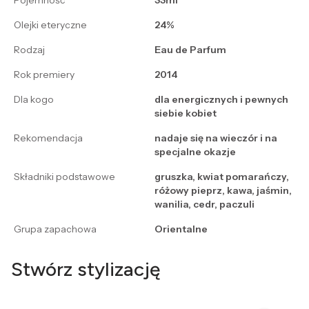
Pojemność
33ml
Olejki eteryczne
24%
Rodzaj
Eau de Parfum
Rok premiery
2014
Dla kogo
dla energicznych i pewnych
siebie kobiet
Rekomendacja
nadaje się na wieczór i na
specjalne okazje
Składniki podstawowe
gruszka, kwiat pomarańczy,
różowy pieprz, kawa, jaśmin,
wanilia, cedr, paczuli
Grupa zapachowa
Orientalne
Stwórz stylizację