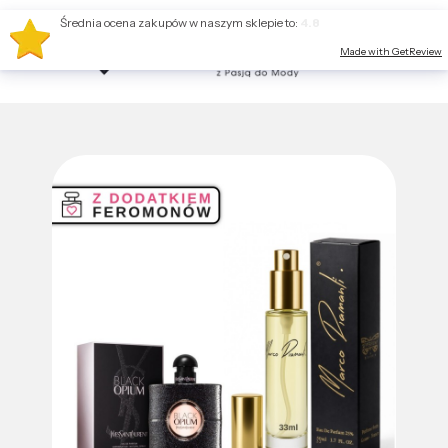
Średnia ocena zakupów w naszym sklepie to:
4.8
Made with GetReview