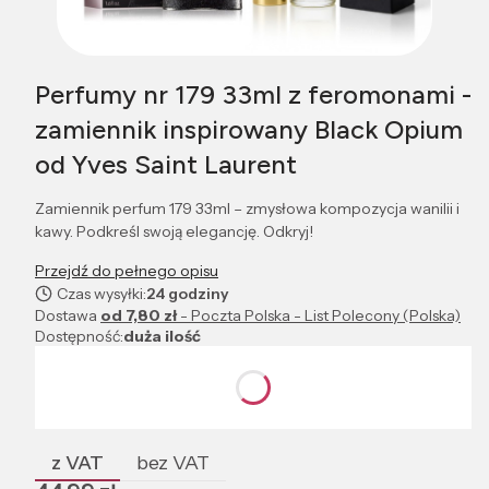
Perfumy nr 179 33ml z feromonami -
zamiennik inspirowany Black Opium
od Yves Saint Laurent
Zamiennik perfum 179 33ml – zmysłowa kompozycja wanilii i
kawy. Podkreśl swoją elegancję. Odkryj!
Przejdź do pełnego opisu
Czas wysyłki:
24 godziny
Dostawa
od 7,80 zł
- Poczta Polska - List Polecony (Polska)
Dostępność:
duża ilość
Wybierz wariant produktu:
Poszczególne warianty mogą różnić się ceną
z VAT
bez VAT