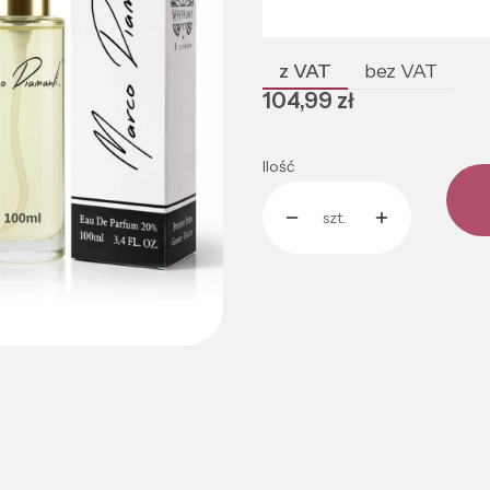
Poszczególne warianty mogą róż
z VAT
bez VAT
Cena
104,99 zł
Ilość
szt.