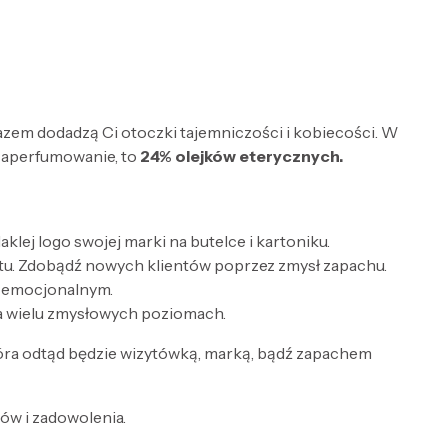
razem dodadzą Ci otoczki tajemniczości i kobiecości. W
zaperfumowanie, to
24% olejków eterycznych.
lej logo swojej marki na butelce i kartoniku.
tu. Zdobądź nowych klientów poprzez zmysł zapachu.
e emocjonalnym.
a wielu zmysłowych poziomach.
óra odtąd będzie wizytówką, marką, bądź zapachem
w i zadowolenia.