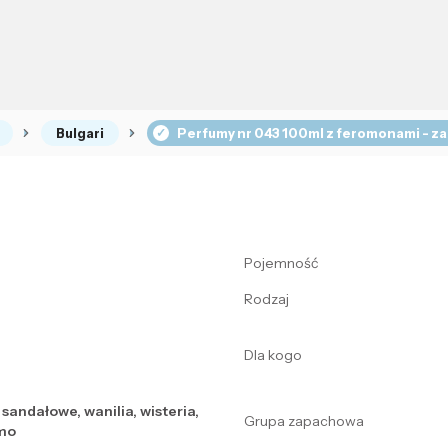
Bulgari
Perfumy nr 043 100ml z feromonami - zam
Pojemność
Rodzaj
Dla kogo
 sandałowe, wanilia, wisteria,
Grupa zapachowa
żmo