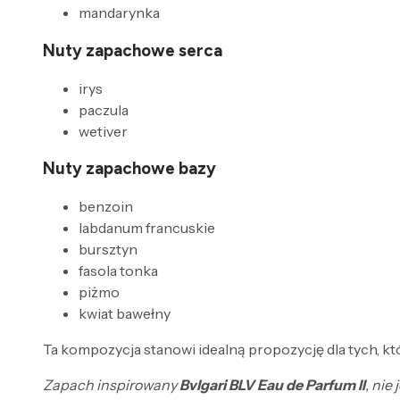
mandarynka
Nuty zapachowe serca
irys
paczula
wetiver
Nuty zapachowe bazy
benzoin
labdanum francuskie
bursztyn
fasola tonka
piżmo
kwiat bawełny
Ta kompozycja stanowi idealną propozycję dla tych, kt
Zapach inspirowany
Bvlgari BLV Eau de Parfum II
, nie