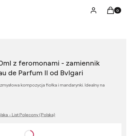
Produkty w k
Logowanie
Koszyk
0ml z feromonami - zamiennik
u de Parfum II od Bvlgari
mysłowa kompozycja fiołka i mandarynki. Idealny na
lska - List Polecony (Polska)