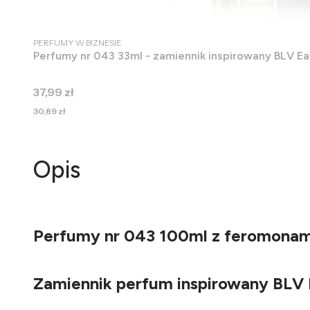
PRODUCENT
PERFUMY W BIZNESIE
Perfumy nr 043 33ml - zamiennik inspirowany BLV Eau
Cena
37,99 zł
Cena
30,89 zł
Opis
Perfumy nr 043 100ml z feromonami 
Zamiennik perfum inspirowany BLV E