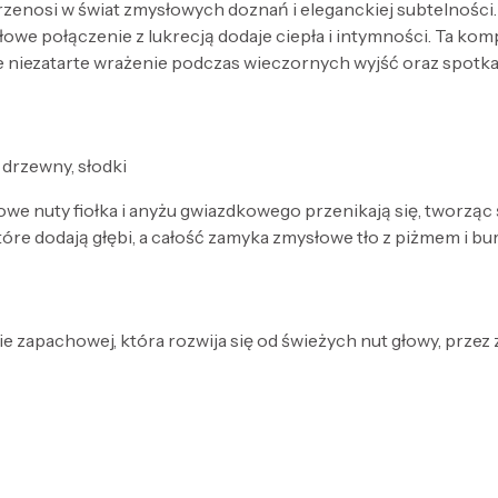
zenosi w świat zmysłowych doznań i eleganckiej subtelności. 
ysłowe połączenie z lukrecją dodaje ciepła i intymności. Ta ko
ie niezatarte wrażenie podczas wieczornych wyjść oraz spotk
 drzewny, słodki
we nuty fiołka i anyżu gwiazdkowego przenikają się, tworząc
 które dodają głębi, a całość zamyka zmysłowe tło z piżmem i b
e zapachowej, która rozwija się od świeżych nut głowy, przez