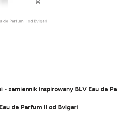
 de Parfum II od Bvlgari
- zamiennik inspirowany BLV Eau de Par
au de Parfum II od Bvlgari