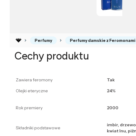
Perfumy
Perfumy damskie z Feromonami
Cechy produktu
Zawiera feromony
Tak
Olejki eteryczne
24%
Rok premiery
2000
imbir, drzewo
Składniki podstawowe
kwiat lnu, pi