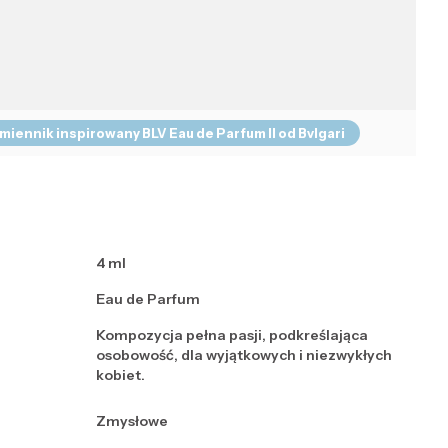
iennik inspirowany BLV Eau de Parfum II od Bvlgari
4 ml
Eau de Parfum
Kompozycja pełna pasji, podkreślająca
osobowość, dla wyjątkowych i niezwykłych
kobiet.
Zmysłowe