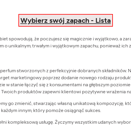
Wybierz swój zapach - Lista
obiet spowodują, że poczujesz się magicznie i wyjątkowo, a za
 o unikalnym, trwałym i wyjątkowym zapachu, ponieważ ich 
 perfum stworzonych z perfekcyjnie dobranych składników. Nak
target marketingowy poprzez dodanie nowego rodzaju produk
zie w stanie łączyć się z konsumentami na głębszym poziomi
 Twoich produktów zapewni klientowi pozytywne wrażenia n
my go zmienić, stwarzając własną unikatową kompozycję, kt
każdym innym, który pomoże osiągnąć sukces.
ełni kompleksową usługę. Życzymy wszystkim udanych wyboró