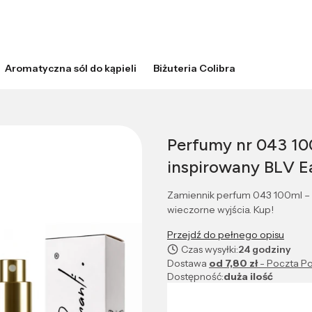
Aromatyczna sól do kąpieli
Biżuteria Colibra
Perfumy nr 043 10
inspirowany BLV Ea
Zamiennik perfum 043 100ml – z
wieczorne wyjścia. Kup!
Przejdź do pełnego opisu
Czas wysyłki:
24 godziny
Dostawa
od 7,80 zł
- Poczta Po
Dostępność:
duża ilość
Wybierz wariant produktu: