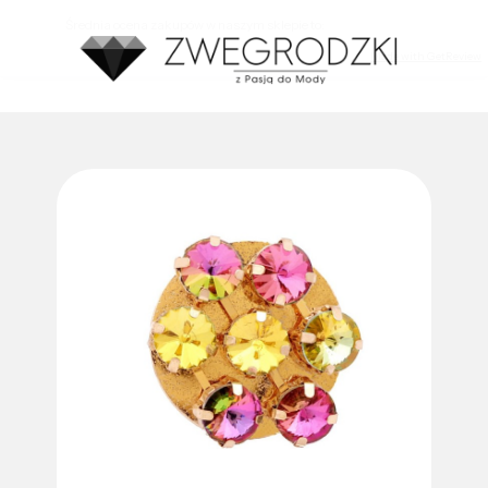
Średnia ocena zakupów w naszym sklepie to:
4.8
Made with GetReview