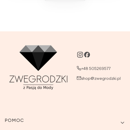
+48 505269577
shop@zwegrodzki.pl
Linki w stopce
POMOC