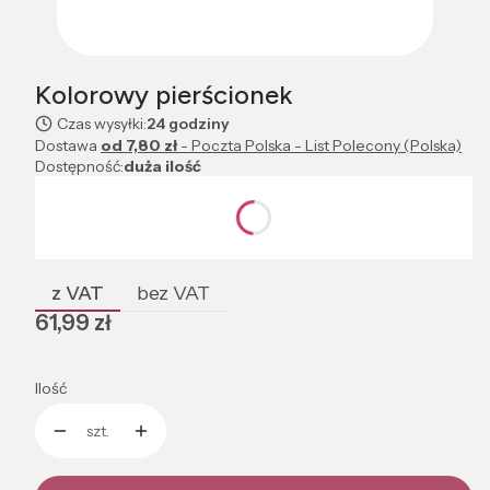
Kolorowy pierścionek
Czas wysyłki:
24 godziny
Dostawa
od 7,80 zł
- Poczta Polska - List Polecony (Polska)
Dostępność:
duża ilość
Wybierz wariant produktu:
Poszczególne warianty mogą różnić się ceną
z VAT
bez VAT
Cena
61,99 zł
Ilość
szt.