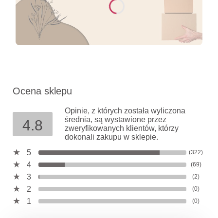
Ocena sklepu
Opinie, z których została wyliczona
średnia, są wystawione przez
4.8
zweryfikowanych klientów, którzy
dokonali zakupu w sklepie.
5
(322)
4
(69)
3
(2)
2
(0)
1
(0)