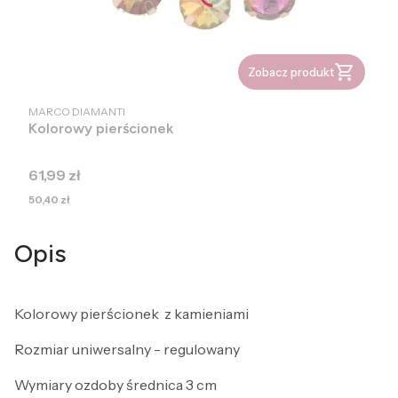
Zobacz produkt
PRODUCENT
MARCO DIAMANTI
Kolorowy pierścionek
Cena
61,99 zł
Cena
50,40 zł
Opis
Kolorowy pierścionek z kamieniami
Rozmiar uniwersalny - regulowany
Wymiary ozdoby średnica 3 cm