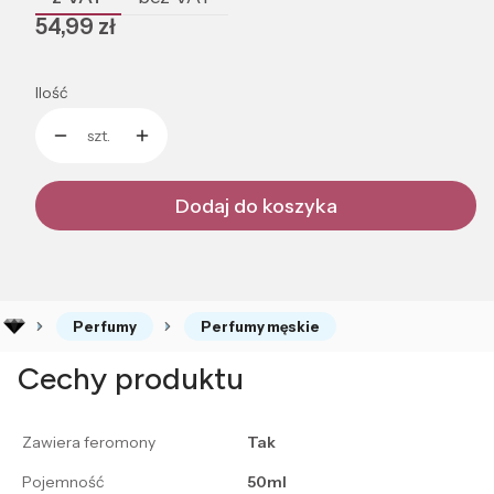
Cena
54,99 zł
Ilość
szt.
Dodaj do koszyka
Perfumy
Perfumy męskie
Cechy produktu
Zawiera feromony
Tak
Pojemność
50ml