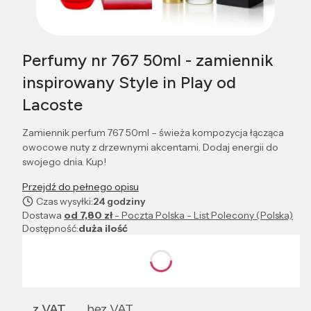
Perfumy nr 767 50ml - zamiennik
inspirowany Style in Play od
Lacoste
Zamiennik perfum 767 50ml – świeża kompozycja łącząca
owocowe nuty z drzewnymi akcentami. Dodaj energii do
swojego dnia. Kup!
Przejdź do pełnego opisu
Czas wysyłki:
24 godziny
Dostawa
od 7,80 zł
- Poczta Polska - List Polecony (Polska)
Dostępność:
duża ilość
Wybierz wariant produktu:
Poszczególne warianty mogą różnić się ceną
z VAT
bez VAT