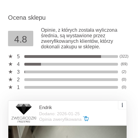
Ocena sklepu
Opinie, z których została wyliczona
średnia, są wystawione przez
4.8
zweryfikowanych klientów, którzy
dokonali zakupu w sklepie.
5
(322)
4
(69)
3
(2)
2
(0)
1
(0)
Endrik
Dodano: 2026-01-25
Opinia zweryfikowana