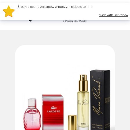
Średnia ocena zakupów w naszym sklepie to:
4.8
Made with GetReview