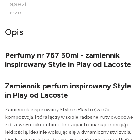
Cena
9,99 zł
Cena
8,12 zł
Opis
Perfumy nr 767 50ml - zamiennik
inspirowany Style in Play od Lacoste
Zamiennik perfum inspirowany Style
in Play od Lacoste
Zamiennik inspirowany Style in Play to świeża
kompozycja, która łączy w sobie radosne nuty owocowe
z drzewnymi akcentami. Ten zapach emanuje energią i
lekkością, idealnie wpisując się w dynamiczny styl życia.
Doskonały na letnie dni, sprawdzi się podczas spotkań z