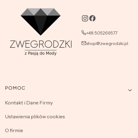
+48 505269577
shop@zwegrodzki.pl
Linki w stopce
POMOC
Kontakt i Dane Firmy
Ustawienia plików cookies
O firmie