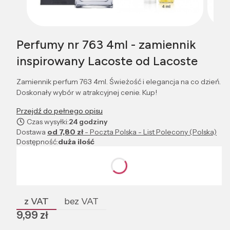
Perfumy nr 763 4ml - zamiennik
inspirowany Lacoste od Lacoste
Zamiennik perfum 763 4ml. Świeżość i elegancja na co dzień.
Doskonały wybór w atrakcyjnej cenie. Kup!
Przejdź do pełnego opisu
Czas wysyłki:
24 godziny
Dostawa
od 7,80 zł
- Poczta Polska - List Polecony (Polska)
Dostępność:
duża ilość
Wybierz wariant produktu:
Poszczególne warianty mogą różnić się ceną
z VAT
bez VAT
Cena
9,99 zł