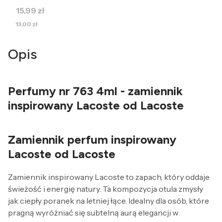
Cena
15,99 zł
Cena
13,00 zł
Opis
Perfumy nr 763 4ml - zamiennik
inspirowany Lacoste od Lacoste
Zamiennik perfum inspirowany
Lacoste od Lacoste
Zamiennik inspirowany Lacoste to zapach, który oddaje
świeżość i energię natury. Ta kompozycja otula zmysły
jak ciepły poranek na letniej łące. Idealny dla osób, które
pragną wyróżniać się subtelną aurą elegancji w