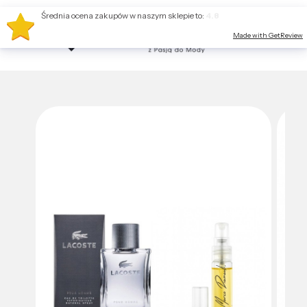
Średnia ocena zakupów w naszym sklepie to:
4.8
Made with GetReview