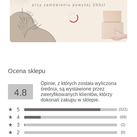
Ocena sklepu
Opinie, z których została wyliczona
średnia, są wystawione przez
4.8
zweryfikowanych klientów, którzy
dokonali zakupu w sklepie.
5
(322)
4
(69)
3
(2)
2
(0)