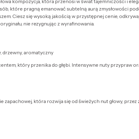
łowa kompozycja, która przenosi w świat tajemniczości i ele
 osób, które pragną emanować subtelną aurą zmysłowości po
yszem. Ciesz się wysoką jakością w przystępnej cenie, odkry
oryginału, nie rezygnując z wyrafinowania.
y, drzewny, aromatyczny
entem, który przenika do głębi. Intensywne nuty przypraw o
e zapachowej, która rozwija się od świeżych nut głowy, przez