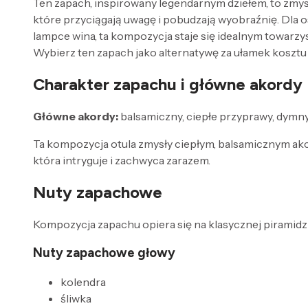
Ten zapach, inspirowany legendarnym dziełem, to zmys
które przyciągają uwagę i pobudzają wyobraźnię. Dla
lampce wina, ta kompozycja staje się idealnym towarz
Wybierz ten zapach jako alternatywę za ułamek kosztu 
Charakter zapachu i główne akordy
Główne akordy:
balsamiczny, ciepłe przyprawy, dymn
Ta kompozycja otula zmysły ciepłym, balsamicznym akc
która intryguje i zachwyca zarazem.
Nuty zapachowe
Kompozycja zapachu opiera się na klasycznej piramidzi
Nuty zapachowe głowy
kolendra
śliwka