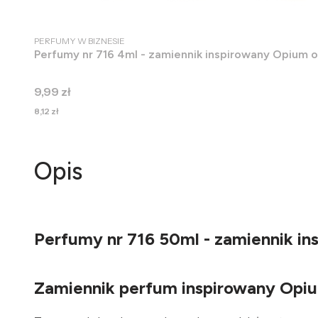
PRODUCENT
PERFUMY W BIZNESIE
Perfumy nr 716 4ml - zamiennik inspirowany Opium o
Cena
9,99 zł
Cena
8,12 zł
Opis
Perfumy nr 716 50ml - zamiennik in
Zamiennik perfum inspirowany Opiu