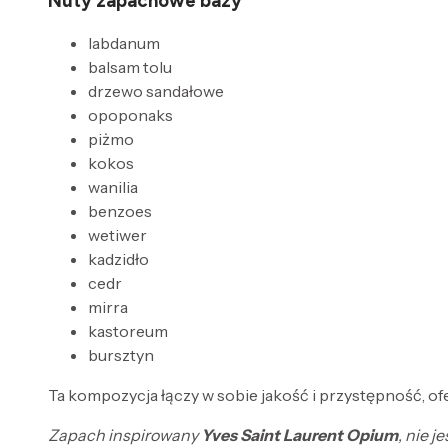
Nuty zapachowe bazy
labdanum
balsam tolu
drzewo sandałowe
opoponaks
piżmo
kokos
wanilia
benzoes
wetiwer
kadzidło
cedr
mirra
kastoreum
bursztyn
Ta kompozycja łączy w sobie jakość i przystępność, o
Zapach inspirowany
Yves Saint Laurent Opium
, nie 