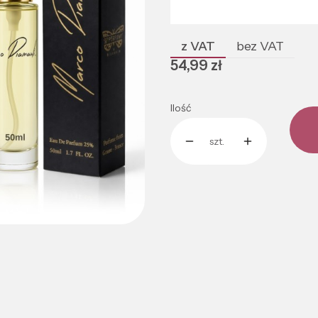
Poszczególne warianty mogą róż
z VAT
bez VAT
Cena
54,99 zł
Ilość
szt.