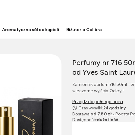
Aromatyczna sól do kąpieli
Biżuteria Colibra
Perfumy nr 716 50
od Yves Saint Laur
Zamiennik perfum 716 50ml – zm
wieczorne wyjścia. Odkryj!
Przejdź do pełnego opisu
Czas wysyłki:
24 godziny
Dostawa
od 7,80 zł
- Poczta Po
Dostępność:
duża ilość
Wybierz wariant produktu: