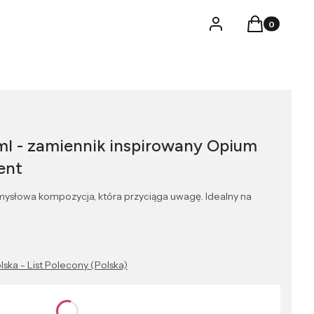
Produkty w k
Logowanie
Koszyk
ml - zamiennik inspirowany Opium
ent
ysłowa kompozycja, która przyciąga uwagę. Idealny na
lska - List Polecony (Polska)