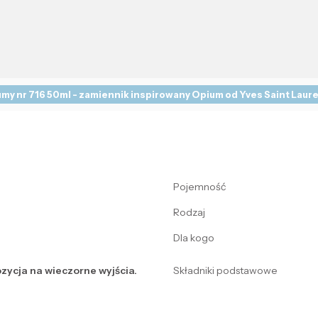
my nr 716 50ml - zamiennik inspirowany Opium od Yves Saint Laur
Pojemność
Rodzaj
Dla kogo
zycja na wieczorne wyjścia.
Składniki podstawowe