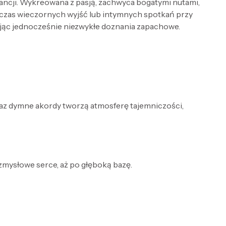
gancji. Wykreowana z pasją, zachwyca bogatymi nutami,
dczas wieczornych wyjść lub intymnych spotkań przy
wając jednocześnie niezwykłe doznania zapachowe.
raz dymne akordy tworzą atmosferę tajemniczości,
 zmysłowe serce, aż po głęboką bazę.