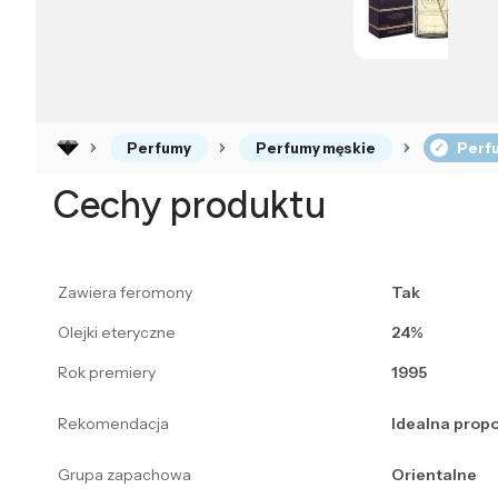
Perfumy
Perfumy męskie
Perfu
Cechy produktu
Zawiera feromony
Tak
Olejki eteryczne
24%
Rok premiery
1995
Rekomendacja
Idealna propo
Grupa zapachowa
Orientalne