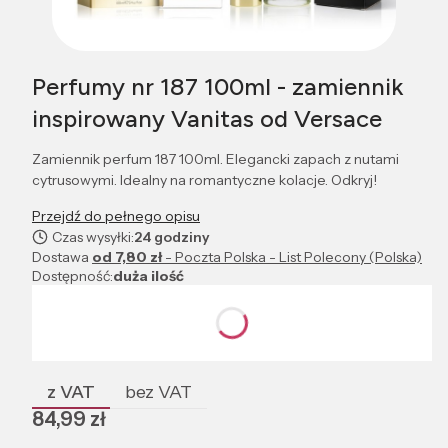
Perfumy nr 187 100ml - zamiennik
inspirowany Vanitas od Versace
Zamiennik perfum 187 100ml. Elegancki zapach z nutami
cytrusowymi. Idealny na romantyczne kolacje. Odkryj!
Przejdź do pełnego opisu
Czas wysyłki:
24 godziny
Dostawa
od 7,80 zł
- Poczta Polska - List Polecony (Polska)
Dostępność:
duża ilość
Wybierz wariant produktu:
Poszczególne warianty mogą różnić się ceną
z VAT
bez VAT
Cena
84,99 zł