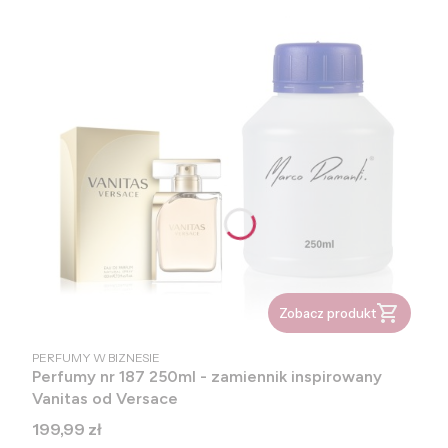
Zobacz produkt
PRODUCENT
PERFUMY W BIZNESIE
Perfumy nr 187 250ml - zamiennik inspirowany
Vanitas od Versace
Cena
199,99 zł