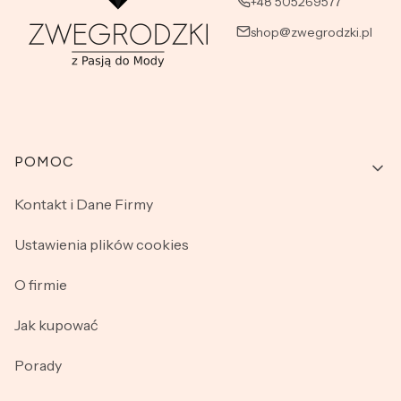
+48 505269577
shop@zwegrodzki.pl
Linki w stopce
POMOC
Kontakt i Dane Firmy
Ustawienia plików cookies
O firmie
Jak kupować
Porady