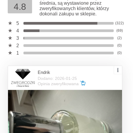
średnia, są wystawione przez
4.8
zweryfikowanych klientów, którzy
dokonali zakupu w sklepie.
5
(322)
4
(69)
3
(2)
2
(0)
1
(0)
Endrik
Dodano: 2026-01-25
Opinia zweryfikowana