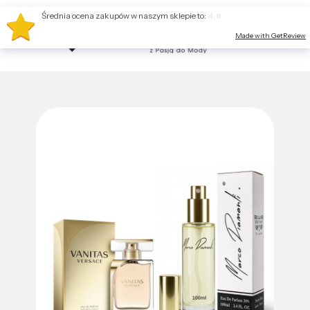
Średnia ocena zakupów w naszym sklepie to:
4.8
Made with GetReview