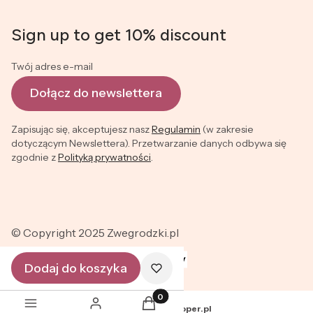
Sign up to get 10% discount
Twój adres e-mail
Dołącz do newslettera
Zapisując się, akceptujesz nasz
Regulamin
(w zakresie
dotyczącym Newslettera). Przetwarzanie danych odbywa się
zgodnie z
Polityką prywatności
.
© Copyright 2025 Zwegrodzki.pl
Dodaj do koszyka
Produkty w koszyku: 0. Zobacz szc
Sklep internetowy
Shoper.pl