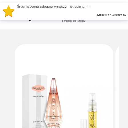
Średnia ocena zakupów w naszym sklepie to:
4.8
Made with GetReview