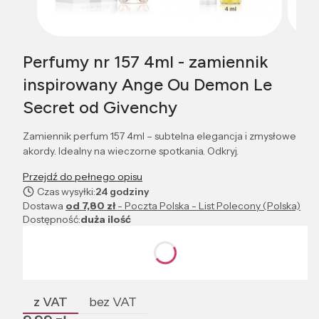
Perfumy nr 157 4ml - zamiennik
inspirowany Ange Ou Demon Le
Secret od Givenchy
Zamiennik perfum 157 4ml – subtelna elegancja i zmysłowe
akordy. Idealny na wieczorne spotkania. Odkryj.
Przejdź do pełnego opisu
Czas wysyłki:
24 godziny
Dostawa
od 7,80 zł
- Poczta Polska - List Polecony (Polska)
Dostępność:
duża ilość
Wybierz wariant produktu:
Poszczególne warianty mogą różnić się ceną
z VAT
bez VAT