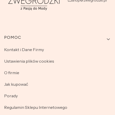
shop@zwegrodzki.pl
Linki w stopce
POMOC
Kontakt i Dane Firmy
Ustawienia plików cookies
O firmie
Jak kupować
Porady
Regulamin Sklepu Internetowego