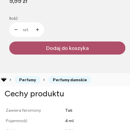
Cena
9,99 zł
Ilość
szt.
Dodaj do koszyka
Perfumy
Perfumy damskie
Cechy produktu
Zawiera feromony
Tak
Pojemność
4 ml