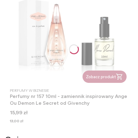
Zobacz produkt
PRODUCENT
PERFUMY W BIZNESIE
Perfumy nr 157 10ml - zamiennik inspirowany Ange
Ou Demon Le Secret od Givenchy
Cena
15,99 zł
Cena
13,00 zł