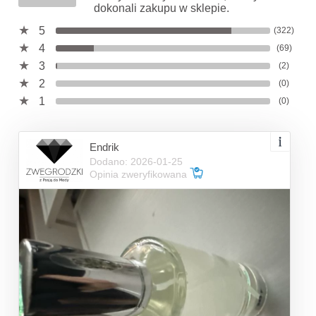
dokonali zakupu w sklepie.
5
(322)
4
(69)
3
(2)
2
(0)
1
(0)
Endrik
Dodano: 2026-01-25
Opinia zweryfikowana