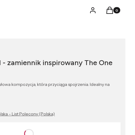
Produkty w k
Logowanie
Koszyk
l - zamiennik inspirowany The One
łowa kompozycja, która przyciąga spojrzenia. Idealny na
lska - List Polecony (Polska)