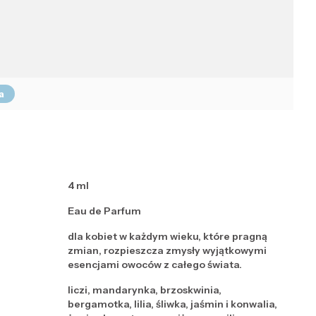
a
4 ml
Eau de Parfum
dla kobiet w każdym wieku, które pragną
zmian, rozpieszcza zmysły wyjątkowymi
esencjami owoców z całego świata.
liczi, mandarynka, brzoskwinia,
bergamotka, lilia, śliwka, jaśmin i konwalia,