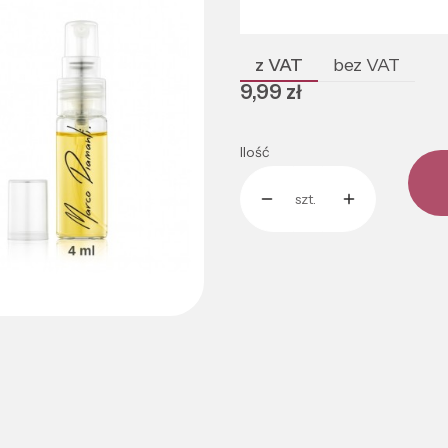
Poszczególne warianty mogą róż
z VAT
bez VAT
Cena
9,99 zł
Ilość
szt.