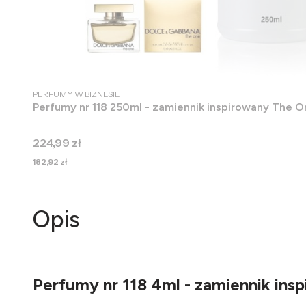
PRODUCENT
PERFUMY W BIZNESIE
Perfumy nr 118 250ml - zamiennik inspirowany The 
Cena
224,99 zł
Cena
182,92 zł
Opis
Perfumy nr 118 4ml - zamiennik in