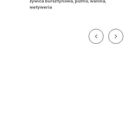
żywica bursztynowa, piżmo, wanilia,
wetyweria