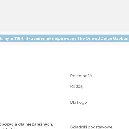
fumy nr 118 4ml - zamiennik inspirowany The One od Dolce Gabban
Pojemność
Rodzaj
Dla kogo
opozycja dla niezależnych,
Składniki podstawowe