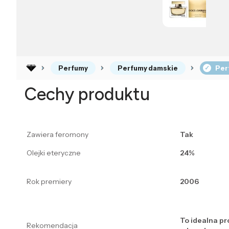
Perfumy
Perfumy damskie
Per
Cechy produktu
Zawiera feromony
Tak
Olejki eteryczne
24%
Rok premiery
2006
To idealna pr
Rekomendacja