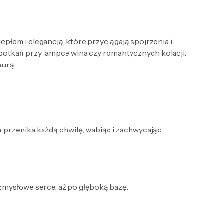
em i elegancją, które przyciągają spojrzenia i
potkań przy lampce wina czy romantycznych kolacji.
aurą.
ła przenika każdą chwilę, wabiąc i zachwycając
 zmysłowe serce, aż po głęboką bazę.