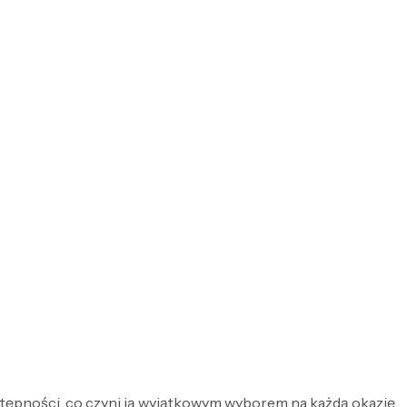
ostępności, co czyni ją wyjątkowym wyborem na każdą okazję.