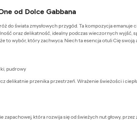
 One od Dolce Gabbana
 do świata zmysłowych przygód. Ta kompozycja emanuje ciepł
ność oraz delikatność, idealny podczas wieczornych wyjść, s
 to wybór, który zachwyca. Niech ta esencja otuli Cię swoją 
dki, pudrowy
dycz delikatnie przenika przestrzeń. Wrażenie świeżości i ciep
e zapachowej, która rozwija się od świeżych nut głowy, przez