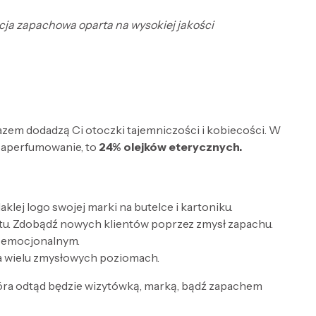
ycja zapachowa oparta na wysokiej jakości
razem dodadzą Ci otoczki tajemniczości i kobiecości. W
zaperfumowanie, to
24% olejków eterycznych.
lej logo swojej marki na butelce i kartoniku.
tu. Zdobądź nowych klientów poprzez zmysł zapachu.
e emocjonalnym.
a wielu zmysłowych poziomach.
óra odtąd będzie wizytówką, marką, bądź zapachem