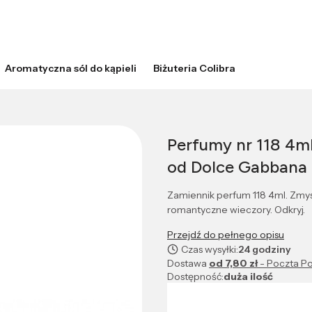
Aromatyczna sól do kąpieli
Biżuteria Colibra
Perfumy nr 118 4m
od Dolce Gabbana
Zamiennik perfum 118 4ml. Zmys
romantyczne wieczory. Odkryj.
Przejdź do pełnego opisu
Czas wysyłki:
24 godziny
Dostawa
od 7,80 zł
- Poczta Po
Dostępność:
duża ilość
Wybierz wariant produktu: