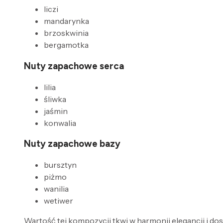
liczi
mandarynka
brzoskwinia
bergamotka
Nuty zapachowe serca
lilia
śliwka
jaśmin
konwalia
Nuty zapachowe bazy
bursztyn
piżmo
wanilia
wetiwer
Wartość tej kompozycji tkwi w harmonii elegancji i d