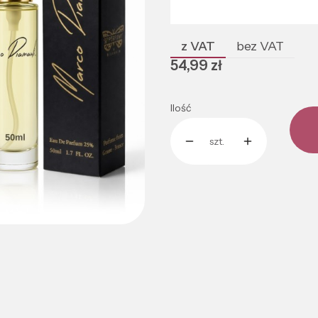
Poszczególne warianty mogą róż
z VAT
bez VAT
Cena
54,99 zł
Ilość
szt.