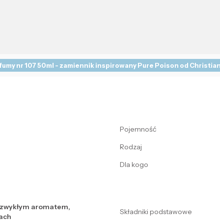
fumy nr 107 50ml - zamiennik inspirowany Pure Poison od Christian
Pojemność
Rodzaj
Dla kogo
ezwykłym aromatem,
Składniki podstawowe
ach