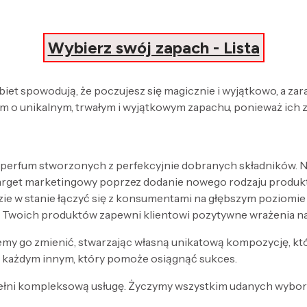
Wybierz swój zapach - Lista
obiet spowodują, że poczujesz się magicznie i wyjątkowo, a za
 o unikalnym, trwałym i wyjątkowym zapachu, ponieważ ich 
 perfum stworzonych z perfekcyjnie dobranych składników. Nak
target marketingowy poprzez dodanie nowego rodzaju produk
zie w stanie łączyć się z konsumentami na głębszym poziomi
 Twoich produktów zapewni klientowi pozytywne wrażenia n
my go zmienić, stwarzając własną unikatową kompozycję, kt
każdym innym, który pomoże osiągnąć sukces.
ełni kompleksową usługę. Życzymy wszystkim udanych wyboró