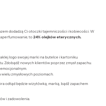
razem dodadzą Ci otoczki tajemniczości i kobiecości. W
zaperfumowanie, to
24% olejków eterycznych.
lej logo swojej marki na butelce i kartoniku.
tu. Zdobądź nowych klientów poprzez zmysł zapachu.
e emocjonalnym.
a wielu zmysłowych poziomach.
óra odtąd będzie wizytówką, marką, bądź zapachem
w i zadowolenia.