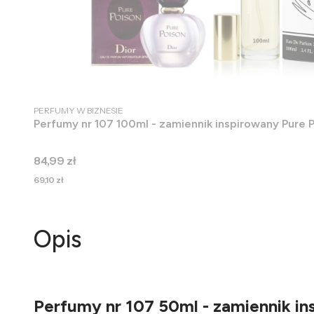
PRODUCENT
PERFUMY W BIZNESIE
Perfumy nr 107 100ml - zamiennik inspirowany Pure P
Cena
84,99 zł
Cena
69,10 zł
Opis
Perfumy nr 107 50ml - zamiennik ins