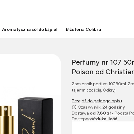
Aromatyczna sól do kąpieli
Biżuteria Colibra
Perfumy nr 107 50m
Poison od Christia
Zamiennik perfum 107 50ml. Zm
tajemniczością. Odkryj!
Przejdź do pełnego opisu
Czas wysyłki:
24 godziny
Dostawa
od 7,80 zł
- Poczta Po
Dostępność:
duża ilość
Wybierz wariant produktu: