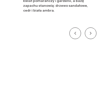
kwiat pomarańczy i gardenii, a bazę
zapachu stanowią: drzewo sandałowe,
cedr i biała ambra.