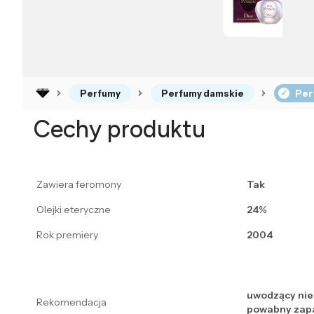
Perfumy
Perfumy damskie
Per
Cechy produktu
Zawiera feromony
Tak
Olejki eteryczne
24%
Rok premiery
2004
uwodzący ni
Rekomendacja
powabny zap