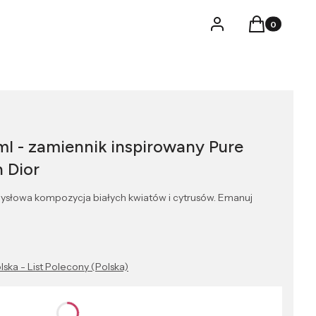
Produkty w k
Logowanie
Koszyk
l - zamiennik inspirowany Pure
n Dior
ysłowa kompozycja białych kwiatów i cytrusów. Emanuj
lska - List Polecony (Polska)