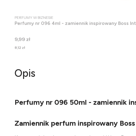
PRODUCENT
PERFUMY W BIZNESIE
Perfumy nr 096 4ml - zamiennik inspirowany Boss In
Cena
9,99 zł
Cena
8,12 zł
Opis
Perfumy nr 096 50ml - zamiennik i
Zamiennik perfum inspirowany Boss