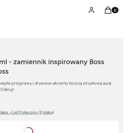
Produkty w k
Logowanie
Koszyk
ml - zamiennik inspirowany Boss
oss
iepłe przyprawy i drzewne akcenty tworzą zmysłową aurę.
 Odkryj!
lska - List Polecony (Polska)