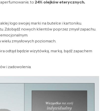
zaperfumowanie, to
24% olejków eterycznych.
lej logo swojej marki na butelce i kartoniku.
tu. Zdobądź nowych klientów poprzez zmysł zapachu.
e emocjonalnym.
a wielu zmysłowych poziomach.
óra odtąd będzie wizytówką, marką, bądź zapachem
w i zadowolenia.