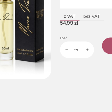
Poszczególne warianty mogą róż
z VAT
bez VAT
Cena
54,99 zł
Ilość
szt.