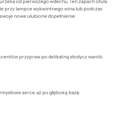
urzeka od pierwszego wdechu. Ten zapach otula
wie przy lampce wykwintnego wina lub podczas
 swoje nowe ulubione dopełnienie.
kcentów przypraw po delikatną słodycz wanilii,
 zmysłowe serce, aż po głęboką bazę.