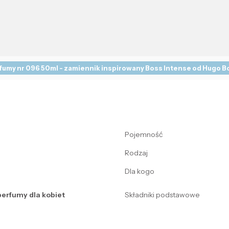
fumy nr 096 50ml - zamiennik inspirowany Boss Intense od Hugo B
Pojemność
Rodzaj
Dla kogo
perfumy dla kobiet
Składniki podstawowe