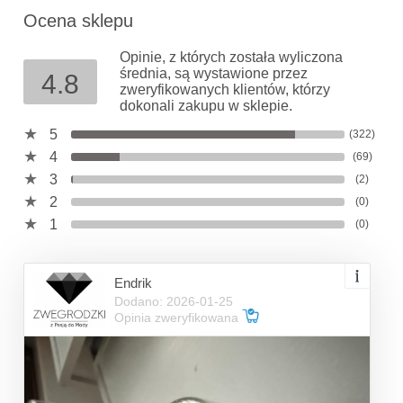
Ocena sklepu
Opinie, z których została wyliczona
średnia, są wystawione przez
4.8
zweryfikowanych klientów, którzy
dokonali zakupu w sklepie.
5
(322)
4
(69)
3
(2)
2
(0)
1
(0)
Endrik
Dodano: 2026-01-25
Opinia zweryfikowana