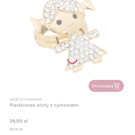
Do koszyka
PRODUCENT
MARCO DIAMANTI
Pierścionek złoty z cyrkoniami
Cena
38,99 zł
Cena
31,70 zł