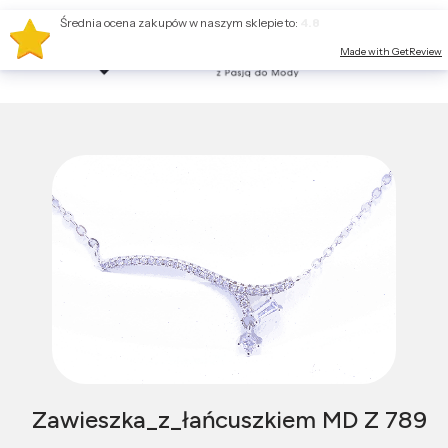
Średnia ocena zakupów w naszym sklepie to:
4.8
Made with GetReview
Zawieszka_z_łańcuszkiem MD Z 789