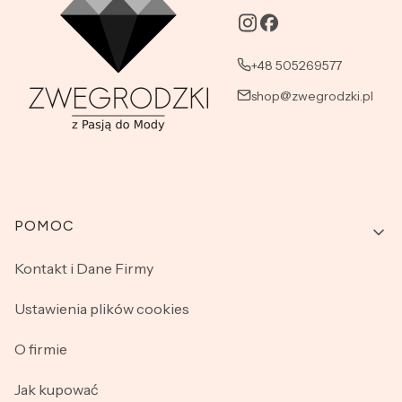
+48 505269577
shop@zwegrodzki.pl
Linki w stopce
POMOC
Kontakt i Dane Firmy
Ustawienia plików cookies
O firmie
Jak kupować