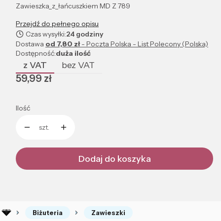
Zawieszka_z_łańcuszkiem MD Z 789
Przejdź do pełnego opisu
Czas wysyłki:
24 godziny
Dostawa
od 7,80 zł
- Poczta Polska - List Polecony (Polska)
Dostępność:
duża ilość
z VAT
bez VAT
Cena
59,99 zł
Ilość
szt.
Dodaj do koszyka
Biżuteria
Zawieszki