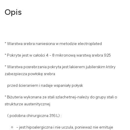
Opis
* Warstwa srebra naniesiona w metodzie electroplated
* Pokryte jest w całości 4 - 8 mikronową warstwą srebra 925
* Warstwa posrebrzania pokryta jest lakierem jubilerskim który
zabezpiecza powłokę srebra
przed ścieraniem i nadaje wspaniały połysk
* Biżuteria wykonana ze stali szlachetnej-należy do grupy stali o
strukturze austenitycznej
( podobna chirurgiczna 316 L) :
- jest hipoalergiczna i nie uczula, ponieważ nie emituje