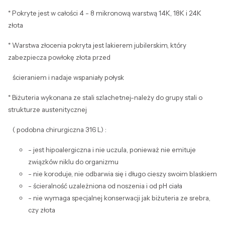
* Pokryte jest w całości 4 - 8 mikronową warstwą 14K, 18K i 24K
złota
* Warstwa złocenia pokryta jest lakierem jubilerskim, który
zabezpiecza powłokę złota przed
ścieraniem i nadaje wspaniały połysk
* Biżuteria wykonana ze stali szlachetnej-należy do grupy stali o
strukturze austenitycznej
( podobna chirurgiczna 316 L) :
- jest hipoalergiczna i nie uczula, ponieważ nie emituje
związków niklu do organizmu
- nie koroduje, nie odbarwia się i długo cieszy swoim blaskiem
- ścieralność uzależniona od noszenia i od pH ciała
- nie wymaga specjalnej konserwacji jak biżuteria ze srebra,
czy złota