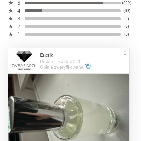
5
(322)
4
(69)
3
(2)
2
(0)
1
(0)
Endrik
Dodano: 2026-01-25
Opinia zweryfikowana