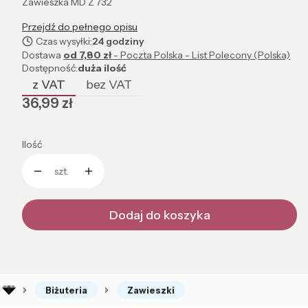
Zawieszka MD Z 732
Przejdź do pełnego opisu
Czas wysyłki:
24 godziny
Dostawa
od 7,80 zł
- Poczta Polska - List Polecony (Polska)
Dostępność:
duża ilość
z VAT
bez VAT
Cena
36,99 zł
Ilość
szt.
Dodaj do koszyka
Biżuteria
Zawieszki